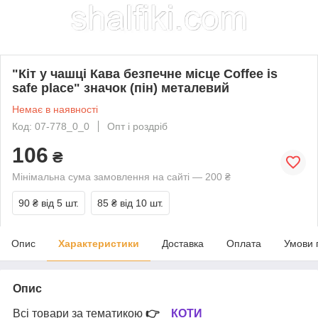
"Кіт у чашці Кава безпечне місце Coffee is
safe place" значок (пін) металевий
Немає в наявності
Код: 07-778_0_0
Опт і роздріб
106
₴
Мінімальна сума замовлення на сайті — 200 ₴
90 ₴
від 5 шт.
85 ₴
від 10 шт.
Опис
Характеристики
Доставка
Оплата
Умови 
Опис
Всі товари за тематикою
👉
КОТИ