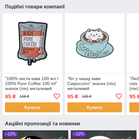
Подібні товари компанії
"100% чиста кава 100 мл /
"Кіт у чашці кави
"Любл
100% Pure Coffee 100 ml"
Catpuccino" значок (пін)
cats
значок (пін) металевий
металевий
(пін
95
95
95
₴
₴
106 ₴
106 ₴
Купити
Купити
Акційні пропозиції та новинки
–12%
–12%