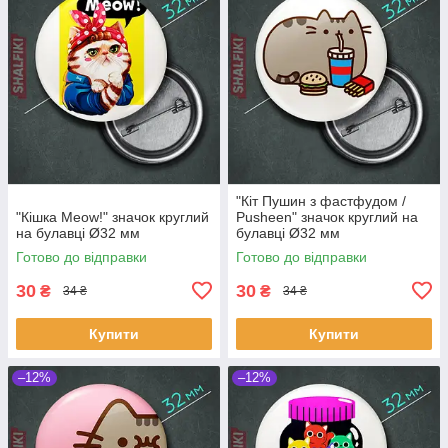
"Кіт Пушин з фастфудом /
"Кішка Meow!" значок круглий
Pusheen" значок круглий на
на булавці Ø32 мм
булавці Ø32 мм
Готово до відправки
Готово до відправки
30
30
₴
₴
34 ₴
34 ₴
Купити
Купити
–12%
–12%