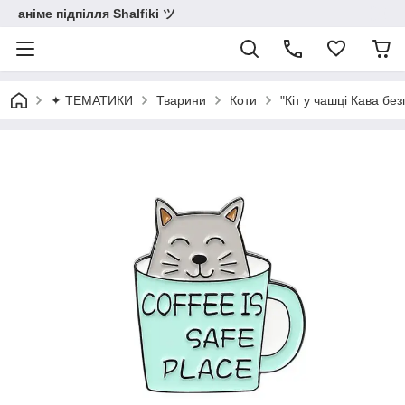
аніме підпілля Shalfiki ツ
✦ ТЕМАТИКИ
Тварини
Коти
"Кіт у чашці Кава без