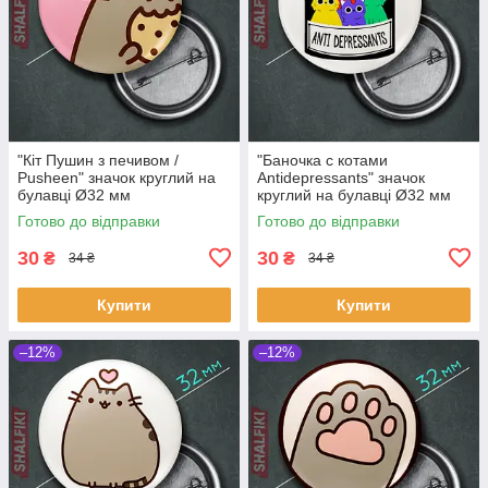
"Кіт Пушин з печивом /
"Баночка с котами
Pusheen" значок круглий на
Antidepressants" значок
булавці Ø32 мм
круглий на булавці Ø32 мм
Готово до відправки
Готово до відправки
30
30
₴
₴
34 ₴
34 ₴
Купити
Купити
–12%
–12%