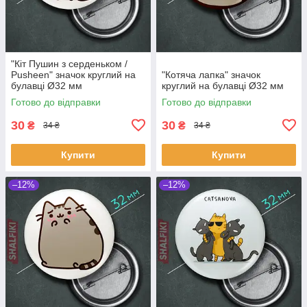
"Кіт Пушин з серденьком /
Pusheen" значок круглий на
"Котяча лапка" значок
булавці Ø32 мм
круглий на булавці Ø32 мм
Готово до відправки
Готово до відправки
30
30
₴
₴
34 ₴
34 ₴
Купити
Купити
–12%
–12%