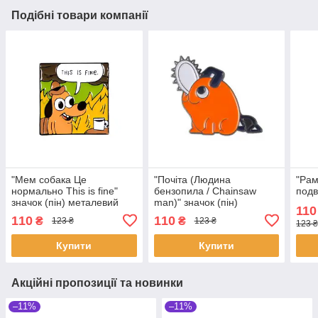
Подібні товари компанії
"Мем собака Це
"Почіта (Людина
"Рам
нормально This is fine"
бензопила / Chainsaw
подв
значок (пін) металевий
man)" значок (пін)
110
металевий
110
110
₴
₴
123 ₴
123 ₴
123 ₴
Купити
Купити
Акційні пропозиції та новинки
–11%
–11%