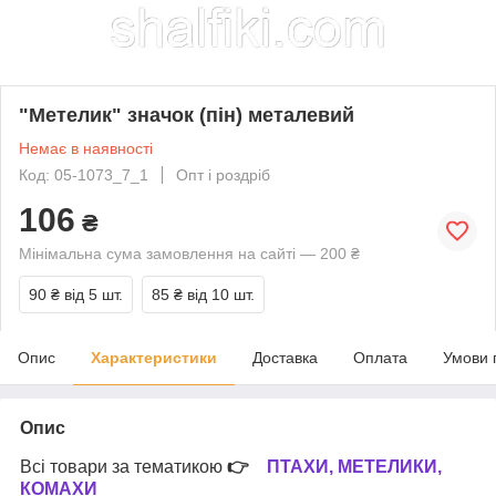
"Метелик" значок (пін) металевий
Немає в наявності
Код: 05-1073_7_1
Опт і роздріб
106
₴
Мінімальна сума замовлення на сайті — 200 ₴
90 ₴
від 5 шт.
85 ₴
від 10 шт.
Опис
Характеристики
Доставка
Оплата
Умови 
Опис
Всі товари за тематикою
👉
ПТАХИ, МЕТЕЛИКИ,
КОМАХИ