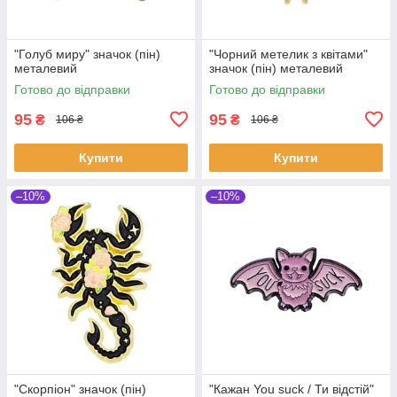
"Голуб миру" значок (пін)
"Чорний метелик з квітами"
металевий
значок (пін) металевий
Готово до відправки
Готово до відправки
95
95
₴
₴
106 ₴
106 ₴
Купити
Купити
–10%
–10%
"Скорпіон" значок (пін)
"Кажан You suck / Ти відстій"