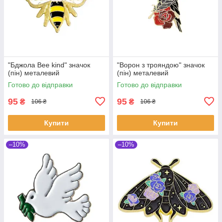
"Бджола Bee kind" значок
"Ворон з трояндою" значок
(пін) металевий
(пін) металевий
Готово до відправки
Готово до відправки
95
95
₴
₴
106 ₴
106 ₴
Купити
Купити
–10%
–10%