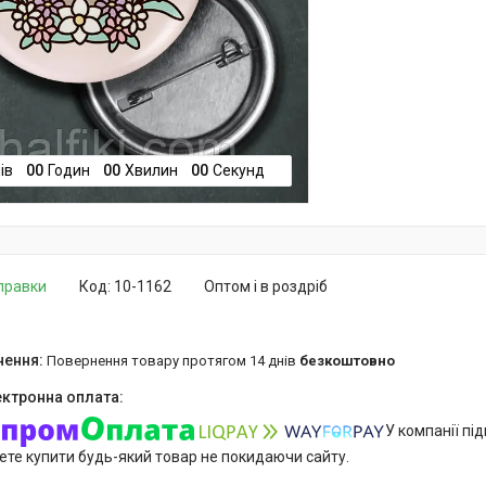
ів
0
0
Годин
0
0
Хвилин
0
0
Секунд
дправки
Код:
10-1162
Оптом і в роздріб
повернення товару протягом 14 днів
безкоштовно
У компанії пі
ете купити будь-який товар не покидаючи сайту.