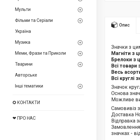
Мульти
Фільми та Серіали
Опис
Україна
Музика
Значки з ц
Магніти з 
Меми, Фрази та Приколи
Брелоки з
Тварини
Всі товари
Весь асор
Авторське
Всі круглі 
Інші тематики
Значок круг
Основа знач
Можливе ви
✪ КОНТАКТИ
Самовивіз з
Доставка Н
❤ ПРО НАС
Відправка з
Замовлення
значках - в