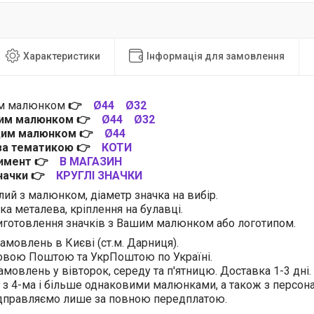
Характеристики
Інформація для замовлення
им малюнком
👉
Ø44
Ø32
цим малюнком
👉
Ø44
Ø32
 цим малюнком
👉
Ø44
 за тематикою
👉
КОТИ
тимент
👉
В МАГАЗИН
значки
👉
КРУГЛІ ЗНАЧКИ
лий з малюнком, діаметр значка на вибір.
ка металева, кріплення на булавці.
готовлення значків з Вашим малюнком або логотипом.
амовлень в Києві (ст.м. Дарниця).
овою Поштою та УкрПоштою по Україні.
амовлень у вівторок, середу та п'ятницю. Доставка 1-3 дні.
 з 4-ма і більше однаковими малюнками, а також з персо
ідправляємо лише за повною передплатою.