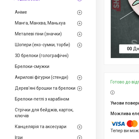
Аніме
Манга, Манхва, Маньхуа
Металеві піни (значки)
Шопери (еко-сумки, торби)
0
0
Дн
3D брелоки (голографічні)
Брелоки-смужки
Акрилові фігурки (стенди)
Готово до ві
Дерев'яні брошки та брелоки
Брелоки-петлі з карабіном
Стрічки для бейджів, карток,
ключів
Канцелярія та аксесуари
Тепер ви мож
Ігри