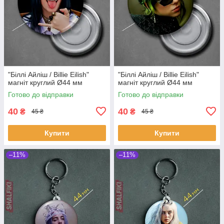
"Біллі Айліш / Billie Eilish"
"Біллі Айліш / Billie Eilish"
магніт круглий Ø44 мм
магніт круглий Ø44 мм
Готово до відправки
Готово до відправки
40
40
₴
₴
45 ₴
45 ₴
Купити
Купити
–11%
–11%