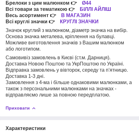
Брелоки з цим малюнком
👉
Ø44
Всі товари за тематикою
👉
БІЛЛІ АЙЛІШ
Весь асортимент
👉
В МАГАЗИН
Всі круглі значки
👉
КРУГЛІ ЗНАЧКИ
Значок круглий з малюнком, діаметр значка на вибір.
Основа значка металева, кріплення на булавці.
Можливе виготовлення значків з Вашим малюнком
або логотипом.
Самовивіз замовлень в Києві (ст.м. Дарниця).
Доставка Новою Поштою та УкрПоштою по Україні.
Відправка замовлень у вівторок, середу та п'ятницю.
Доставка 1-3 дні.
Замовлення з 4-ма і більше однаковими малюнками, а
також з персональними малюнками на значках -
відправляємо лише за повною передплатою.
Приховати
Характеристики