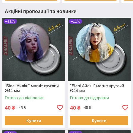
Акційні пропозиції та новинки
–11%
–11%
"Біллі Айліш" магніт круглий
"Біллі Айліш" магніт круглий
Ø44 мм
Ø44 мм
Готово до відправки
Готово до відправки
40
40
₴
₴
45 ₴
45 ₴
Купити
Купити