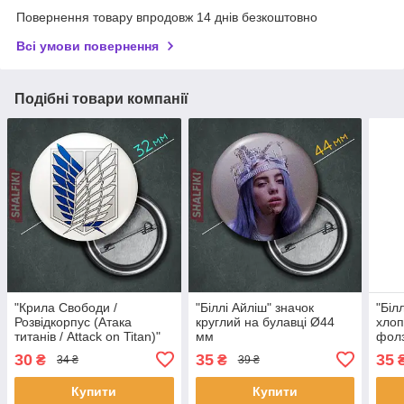
Повернення товару впродовж 14 днів безкоштовно
Всі умови повернення
Подібні товари компанії
"Крила Свободи /
"Біллі Айліш" значок
"Біл
Розвідкорпус (Атака
круглий на булавці Ø44
хлоп
титанів / Attack on Titan)"
мм
фолз
значок круглий на булавці
була
30
35
35
₴
₴
34 ₴
39 ₴
Ø32 мм
Купити
Купити