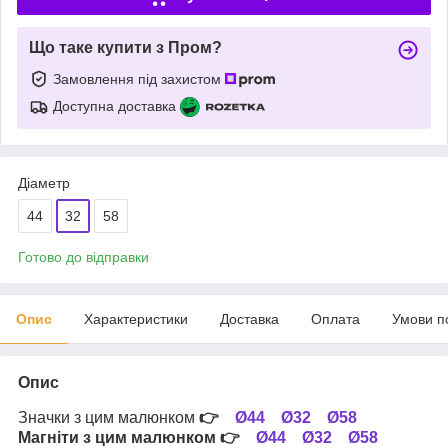
Що таке купити з Пром?
Замовлення під захистом
Доступна доставка
Діаметр
44
32
58
Готово до відправки
Опис
Характеристики
Доставка
Оплата
Умови п
Опис
Значки з цим малюнком
👉
Ø44
Ø32
Ø58
Магніти з цим малюнком
👉
Ø44
Ø32
Ø58