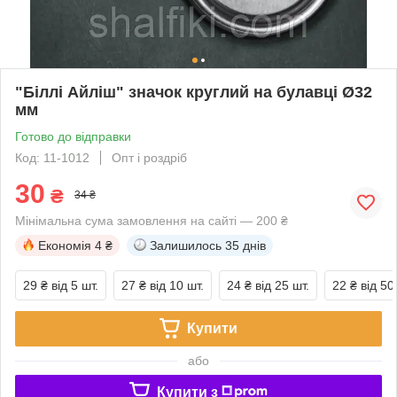
"Біллі Айліш" значок круглий на булавці Ø32
мм
Готово до відправки
Код: 11-1012
Опт і роздріб
30
₴
34 ₴
Мінімальна сума замовлення на сайті — 200 ₴
Економія
4 ₴
Залишилось
35 днів
29 ₴
від 5 шт.
27 ₴
від 10 шт.
24 ₴
від 25 шт.
22 ₴
від 50
Купити
або
Купити з