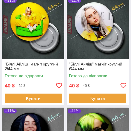
–11%
–11%
"Біллі Айліш" магніт круглий
"Біллі Айліш" магніт круглий
Ø44 мм
Ø44 мм
Готово до відправки
Готово до відправки
40
40
₴
₴
45 ₴
45 ₴
Купити
Купити
–11%
–11%