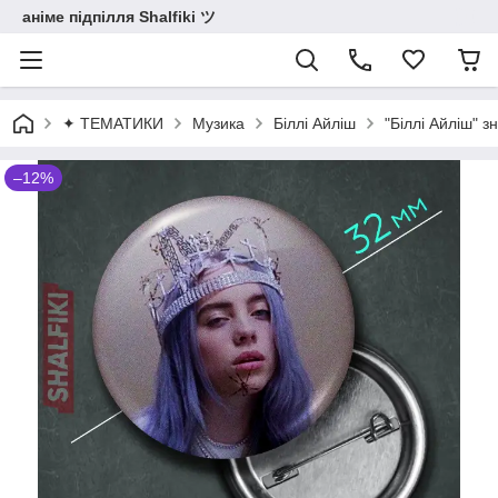
аніме підпілля Shalfiki ツ
✦ ТЕМАТИКИ
Музика
Біллі Айліш
"Біллі Айліш" 
–12%