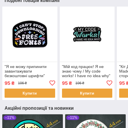
Подібні товари компанії
"Я не можу припинити
"Мій код працює! Я не
"Кіт
завантажувати
знаю чому / My code
Made
безкоштовні шрифти"
works! I have no idea why"
стор
значок (пін) металевий
значок (пін) металевий
знач
95
95
95
₴
₴
106 ₴
106 ₴
Купити
Купити
Акційні пропозиції та новинки
–11%
–11%