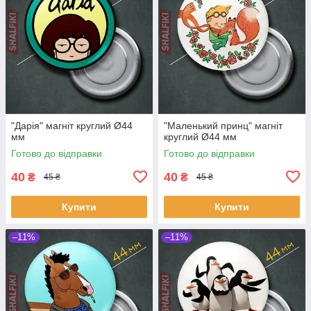
"Дарія" магніт круглий Ø44
"Маленький принц" магніт
мм
круглий Ø44 мм
Готово до відправки
Готово до відправки
40
40
₴
₴
45 ₴
45 ₴
Купити
Купити
–11%
–11%