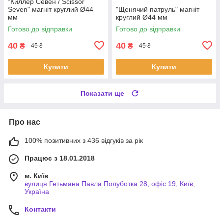
"Киллер Севен / Scissor
Seven" магніт круглий Ø44
"Щенячий патруль" магніт
мм
круглий Ø44 мм
Готово до відправки
Готово до відправки
40
40
₴
₴
45 ₴
45 ₴
Купити
Купити
Показати ще
Про нас
100% позитивних з 436 відгуків за рік
Працює з 18.01.2018
м. Київ
вулиця Гетьмана Павла Полуботка 28, офіс 19, Київ,
Україна
Контакти