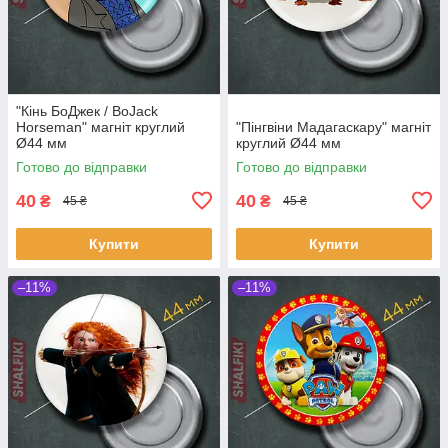
"Кінь БоДжек / BoJack
Horseman" магніт круглий
"Пінгвіни Мадагаскару" магніт
Ø44 мм
круглий Ø44 мм
Готово до відправки
Готово до відправки
40
40
₴
₴
45 ₴
45 ₴
Купити
Купити
–11%
–11%