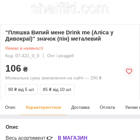
"Пляшка Випий мене Drink me (Аліса у
Дивокраї)" значок (пін) металевий
Немає в наявності
Код: 07-421_0_0
Опт і роздріб
106
₴
Мінімальна сума замовлення на сайті — 200 ₴
90 ₴
від 5 шт.
85 ₴
від 10 шт.
Опис
Характеристики
Доставка
Оплата
Умови 
Опис
Весь асортимент
👉
В МАГАЗИН