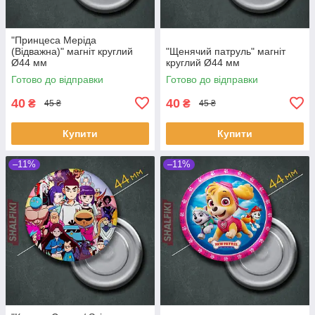
"Принцеса Меріда
(Відважна)" магніт круглий
"Щенячий патруль" магніт
Ø44 мм
круглий Ø44 мм
Готово до відправки
Готово до відправки
40
40
₴
₴
45 ₴
45 ₴
Купити
Купити
–11%
–11%