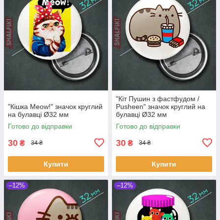
"Кіт Пушин з фастфудом /
"Кішка Meow!" значок круглий
Pusheen" значок круглий на
на булавці Ø32 мм
булавці Ø32 мм
Готово до відправки
Готово до відправки
30
30
₴
₴
34 ₴
34 ₴
Купити
Купити
–12%
–12%