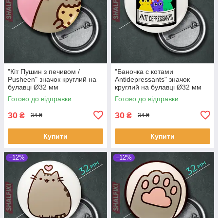
"Кіт Пушин з печивом /
"Баночка с котами
Pusheen" значок круглий на
Antidepressants" значок
булавці Ø32 мм
круглий на булавці Ø32 мм
Готово до відправки
Готово до відправки
30
30
₴
₴
34 ₴
34 ₴
Купити
Купити
–12%
–12%