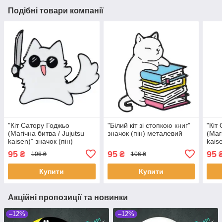
Подібні товари компанії
"Кіт Сатору Годжьо
"Білий кіт зі стопкою книг"
"Кіт
(Магічна битва / Jujutsu
значок (пін) металевий
(Маг
kaisen)" значок (пін)
kais
металевий
мет
95
95
95
₴
₴
106 ₴
106 ₴
Купити
Купити
Акційні пропозиції та новинки
–12%
–12%