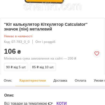
"Кіт калькулятор Кіткулятор Catculator"
значок (пін) металевий
Немає в наявності
Код: 07-783_0_0
Опт і роздріб
106
₴
Мінімальна сума замовлення на сайті — 200 ₴
90 ₴
від 5 шт.
85 ₴
від 10 шт.
Опис
Характеристики
Доставка
Оплата
Умови 
Опис
Всі товари за тематикою
👉
КОТИ