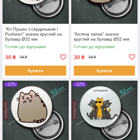
"Кіт Пушин з серденьком /
Pusheen" значок круглий на
"Котяча лапка" значок
булавці Ø32 мм
круглий на булавці Ø32 мм
Готово до відправки
Готово до відправки
30
30
₴
₴
34 ₴
34 ₴
Купити
Купити
–12%
–12%