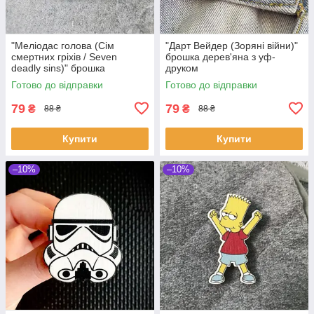
"Меліодас голова (Сім
"Дарт Вейдер (Зоряні війни)"
смертних гріхів / Seven
брошка дерев'яна з уф-
deadly sins)" брошка
друком
дерев'яна з уф-друком
Готово до відправки
Готово до відправки
79
79
₴
₴
88 ₴
88 ₴
Купити
Купити
–10%
–10%