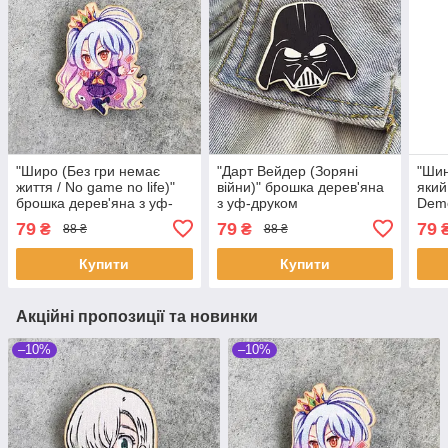
"Широ (Без гри немає
"Дарт Вейдер (Зоряні
"Шин
життя / No game no life)"
війни)" брошка дерев'яна
який
брошка дерев'яна з уф-
з уф-друком
Demo
друком
дере
79
79
79
₴
₴
88 ₴
88 ₴
Купити
Купити
Акційні пропозиції та новинки
–10%
–10%