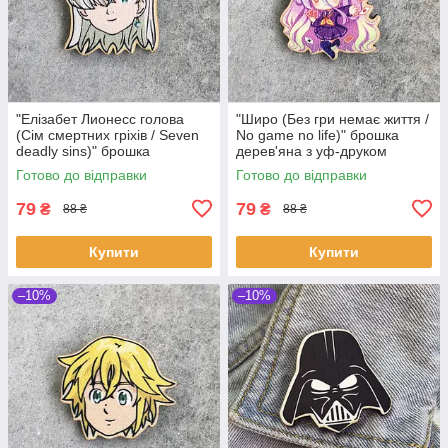
"Елізабет Лионесс голова
"Широ (Без гри немає життя /
(Сім смертних гріхів / Seven
No game no life)" брошка
deadly sins)" брошка
дерев'яна з уф-друком
дерев'яна з уф-друком
Готово до відправки
Готово до відправки
79
79
₴
₴
88 ₴
88 ₴
Купити
Купити
–10%
–10%