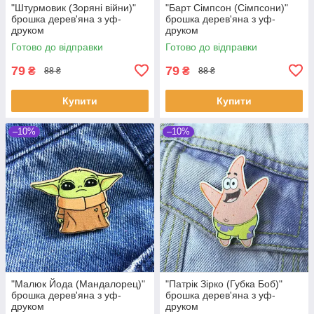
"Штурмовик (Зоряні війни)"
"Барт Сімпсон (Сімпсони)"
брошка дерев'яна з уф-
брошка дерев'яна з уф-
друком
друком
Готово до відправки
Готово до відправки
79
79
₴
₴
88 ₴
88 ₴
Купити
Купити
–10%
–10%
"Малюк Йода (Мандалорец)"
"Патрік Зірко (Губка Боб)"
брошка дерев'яна з уф-
брошка дерев'яна з уф-
друком
друком