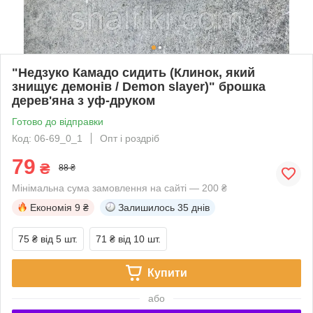
"Недзуко Камадо сидить (Клинок, який
знищує демонів / Demon slayer)" брошка
дерев'яна з уф-друком
Готово до відправки
Код: 06-69_0_1
Опт і роздріб
79
₴
88 ₴
Мінімальна сума замовлення на сайті — 200 ₴
Економія
9 ₴
Залишилось
35 днів
75 ₴
від 5 шт.
71 ₴
від 10 шт.
Купити
або