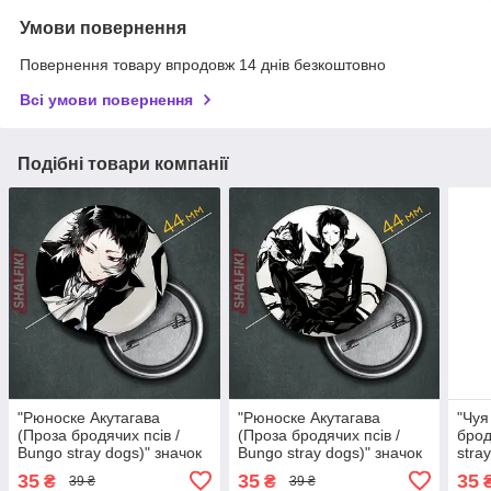
Умови повернення
Повернення товару впродовж 14 днів безкоштовно
Всі умови повернення
Подібні товари компанії
"Рюноске Акутагава
"Рюноске Акутагава
"Чуя
(Проза бродячих псів /
(Проза бродячих псів /
брод
Bungo stray dogs)" значок
Bungo stray dogs)" значок
stra
круглий на булавці Ø44
круглий на булавці Ø44
круг
35
35
35
₴
₴
39 ₴
39 ₴
мм
мм
мм