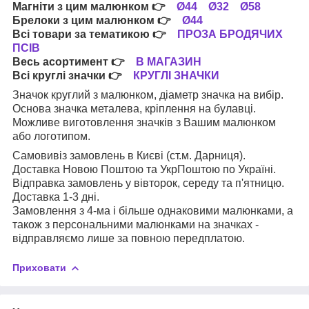
Магніти з цим малюнком
👉
Ø44
Ø32
Ø58
Брелоки з цим малюнком
👉
Ø44
Всі товари за тематикою
👉
ПРОЗА БРОДЯЧИХ
ПСІВ
Весь асортимент
👉
В МАГАЗИН
Всі круглі значки
👉
КРУГЛІ ЗНАЧКИ
Значок круглий з малюнком, діаметр значка на вибір.
Основа значка металева, кріплення на булавці.
Можливе виготовлення значків з Вашим малюнком
або логотипом.
Самовивіз замовлень в Києві (ст.м. Дарниця).
Доставка Новою Поштою та УкрПоштою по Україні.
Відправка замовлень у вівторок, середу та п'ятницю.
Доставка 1-3 дні.
Замовлення з 4-ма і більше однаковими малюнками, а
також з персональними малюнками на значках -
відправляємо лише за повною передплатою.
Приховати