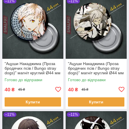
–11%
–11%
"Ацуши Накаджима (Проза
"Ацуши Накаджима (Проза
бродячих псів / Bungo stray
бродячих псів / Bungo stray
dogs)" магніт круглий Ø44 мм
dogs)" магніт круглий Ø44 мм
Готово до відправки
Готово до відправки
40
40
₴
₴
45 ₴
45 ₴
Купити
Купити
–11%
–11%