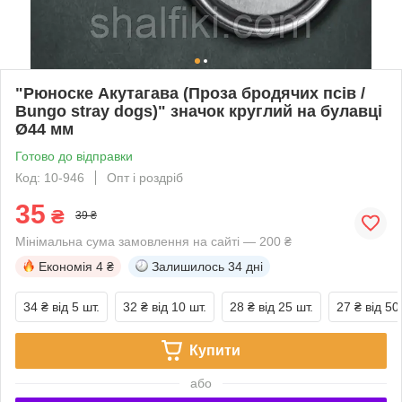
"Рюноске Акутагава (Проза бродячих псів /
Bungo stray dogs)" значок круглий на булавці
Ø44 мм
Готово до відправки
Код: 10-946
Опт і роздріб
35
₴
39 ₴
Мінімальна сума замовлення на сайті — 200 ₴
Економія
4 ₴
Залишилось
34 дні
34 ₴
від 5 шт.
32 ₴
від 10 шт.
28 ₴
від 25 шт.
27 ₴
від 50
Купити
або