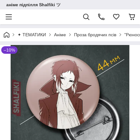
аніме підпілля Shalfiki ツ
✦ ТЕМАТИКИ
Аніме
Проза бродячих псів
"Рюноск
–10%