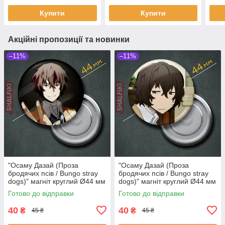
Купити
Купити
Акційні пропозиції та новинки
–11%
–11%
"Осаму Дазай (Проза
"Осаму Дазай (Проза
бродячих псів / Bungo stray
бродячих псів / Bungo stray
dogs)" магніт круглий Ø44 мм
dogs)" магніт круглий Ø44 мм
Готово до відправки
Готово до відправки
40
40
₴
₴
45 ₴
45 ₴