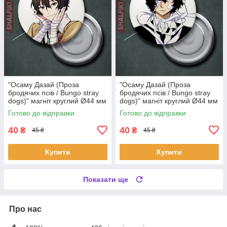
"Осаму Дазай (Проза
"Осаму Дазай (Проза
бродячих псів / Bungo stray
бродячих псів / Bungo stray
dogs)" магніт круглий Ø44 мм
dogs)" магніт круглий Ø44 мм
Готово до відправки
Готово до відправки
40
40
₴
₴
45 ₴
45 ₴
Купити
Купити
Показати ще
Про нас