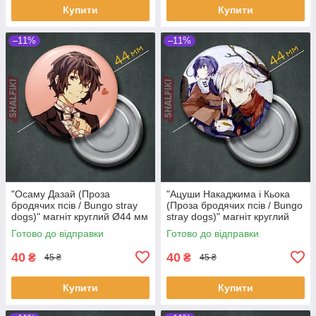
Купити
Купити
–11%
–11%
"Осаму Дазай (Проза
"Ацуши Накаджима і Кьока
бродячих псів / Bungo stray
(Проза бродячих псів / Bungo
dogs)" магніт круглий Ø44 мм
stray dogs)" магніт круглий
Ø44 мм
Готово до відправки
Готово до відправки
40
40
₴
₴
45 ₴
45 ₴
Купити
Купити