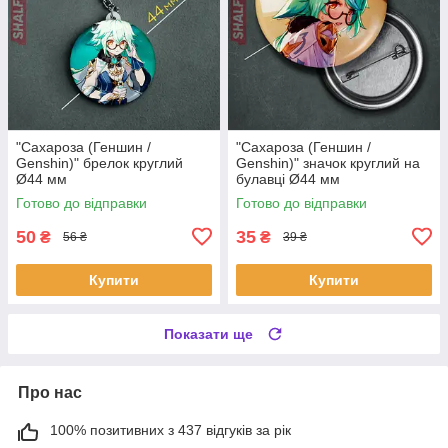
"Сахароза (Геншин /
"Сахароза (Геншин /
Genshin)" брелок круглий
Genshin)" значок круглий на
Ø44 мм
булавці Ø44 мм
Готово до відправки
Готово до відправки
50
35
₴
₴
56 ₴
39 ₴
Купити
Купити
Показати ще
Про нас
100% позитивних з 437 відгуків за рік