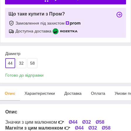
Що таке купити з Пром?
Замовлення під захистом
Доступна доставка
Діаметр
44
32
58
Готово до відправки
Опис
Характеристики
Доставка
Оплата
Умови п
Опис
Значки з цим малюнком
👉
Ø44
Ø32
Ø58
Магніти з цим малюнком
👉
Ø44
Ø32
Ø58