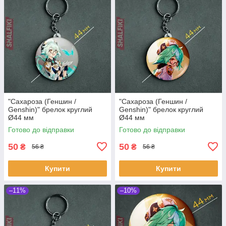
"Сахароза (Геншин /
"Сахароза (Геншин /
Genshin)" брелок круглий
Genshin)" брелок круглий
Ø44 мм
Ø44 мм
Готово до відправки
Готово до відправки
50
50
₴
₴
56 ₴
56 ₴
Купити
Купити
–11%
–10%