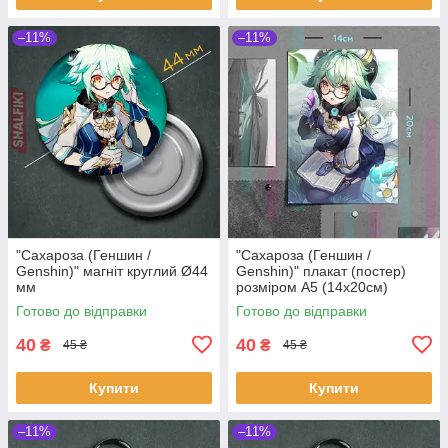
–11%
–11%
"Сахароза (Геншин /
"Сахароза (Геншин /
Genshin)" магніт круглий Ø44
Genshin)" плакат (постер)
мм
розміром А5 (14х20см)
Готово до відправки
Готово до відправки
40
40
₴
₴
45 ₴
45 ₴
Купити
Купити
–11%
–11%