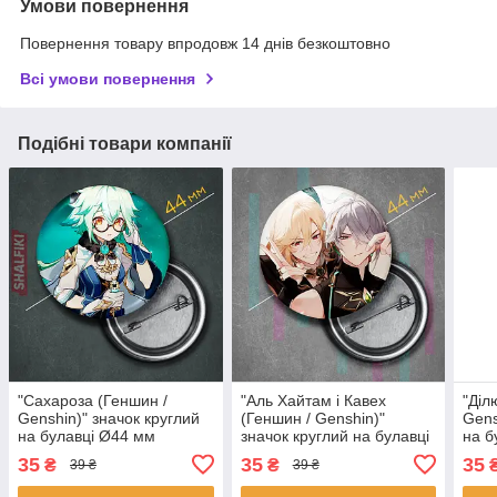
Умови повернення
Повернення товару впродовж 14 днів безкоштовно
Всі умови повернення
Подібні товари компанії
"Сахароза (Геншин /
"Аль Хайтам і Кавех
"Діл
Genshin)" значок круглий
(Геншин / Genshin)"
Gens
на булавці Ø44 мм
значок круглий на булавці
на б
Ø44 мм
35
35
35
₴
₴
39 ₴
39 ₴