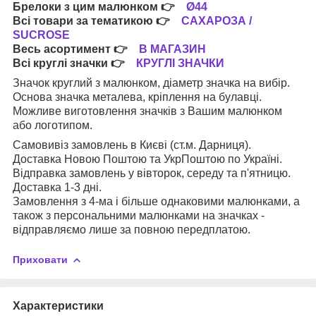
Брелоки з цим малюнком
👉
Ø44
Всі товари за тематикою
👉
САХАРОЗА /
SUCROSE
Весь асортимент
👉
В МАГАЗИН
Всі круглі значки
👉
КРУГЛІ ЗНАЧКИ
Значок круглий з малюнком, діаметр значка на вибір.
Основа значка металева, кріплення на булавці.
Можливе виготовлення значків з Вашим малюнком
або логотипом.
Самовивіз замовлень в Києві (ст.м. Дарниця).
Доставка Новою Поштою та УкрПоштою по Україні.
Відправка замовлень у вівторок, середу та п'ятницю.
Доставка 1-3 дні.
Замовлення з 4-ма і більше однаковими малюнками, а
також з персональними малюнками на значках -
відправляємо лише за повною передплатою.
Приховати
Характеристики