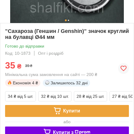
"Сахароза (Геншин / Genshin)" значок круглий
на булавці Ø44 мм
Готово до відправки
Код: 10-1873
Опт і роздріб
35
₴
39 ₴
Мінімальна сума замовлення на сайті — 200 ₴
Економія
4 ₴
Залишилось
32 дні
34 ₴
від 5 шт.
32 ₴
від 10 шт.
28 ₴
від 25 шт.
27 ₴
від 50
Купити
або
Купити з