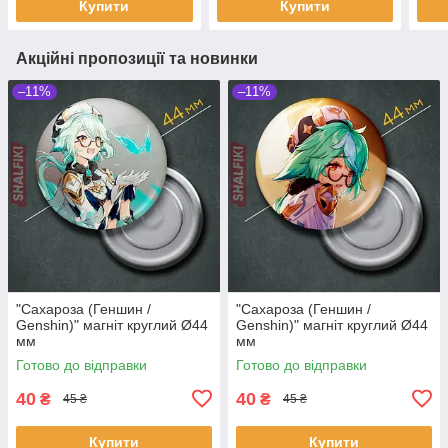
Купити
Купити
Акційні пропозиції та новинки
–11%
–11%
"Сахароза (Геншин /
"Сахароза (Геншин /
Genshin)" магніт круглий Ø44
Genshin)" магніт круглий Ø44
мм
мм
Готово до відправки
Готово до відправки
40
40
₴
₴
45 ₴
45 ₴
Купити
Купити