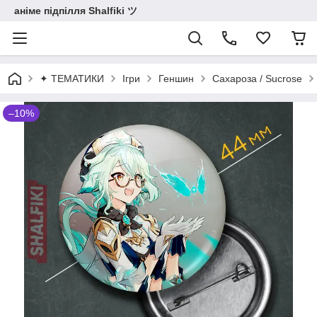
аніме підпілля Shalfiki ツ
✦ ТЕМАТИКИ
Ігри
Геншин
Сахароза / Sucrose
–10%