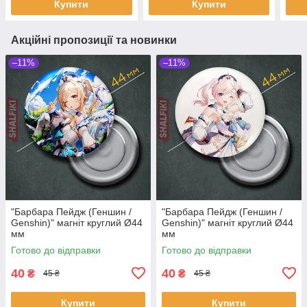
Купити
Купити
Акційні пропозиції та новинки
–11%
–11%
"Барбара Пейдж (Геншин /
"Барбара Пейдж (Геншин /
Genshin)" магніт круглий Ø44
Genshin)" магніт круглий Ø44
мм
мм
Готово до відправки
Готово до відправки
40
40
₴
₴
45 ₴
45 ₴
Купити
Купити