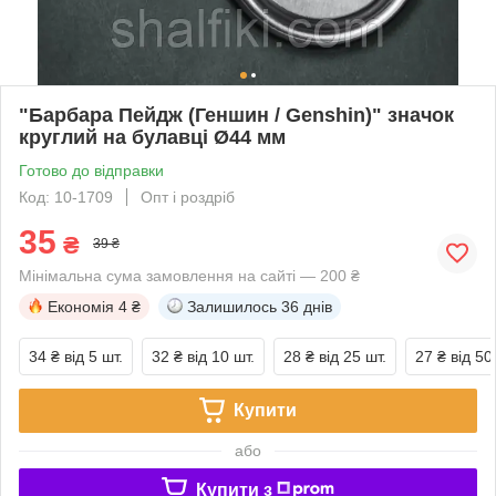
"Барбара Пейдж (Геншин / Genshin)" значок
круглий на булавці Ø44 мм
Готово до відправки
Код: 10-1709
Опт і роздріб
35
₴
39 ₴
Мінімальна сума замовлення на сайті — 200 ₴
Економія
4 ₴
Залишилось
36 днів
34 ₴
від 5 шт.
32 ₴
від 10 шт.
28 ₴
від 25 шт.
27 ₴
від 50
Купити
або
Купити з