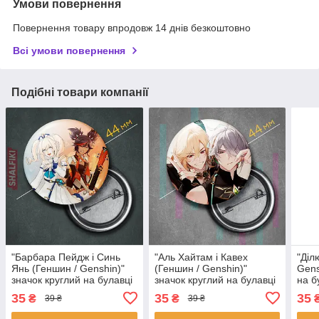
Умови повернення
Повернення товару впродовж 14 днів безкоштовно
Всі умови повернення
Подібні товари компанії
"Барбара Пейдж і Синь
"Аль Хайтам і Кавех
"Діл
Янь (Геншин / Genshin)"
(Геншин / Genshin)"
Gens
значок круглий на булавці
значок круглий на булавці
на б
Ø44 мм
Ø44 мм
35
35
35
₴
₴
39 ₴
39 ₴