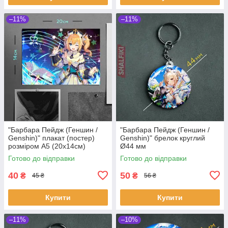
–11%
–11%
"Барбара Пейдж (Геншин /
"Барбара Пейдж (Геншин /
Genshin)" плакат (постер)
Genshin)" брелок круглий
розміром А5 (20х14см)
Ø44 мм
Готово до відправки
Готово до відправки
40
50
₴
₴
45 ₴
56 ₴
Купити
Купити
–11%
–10%