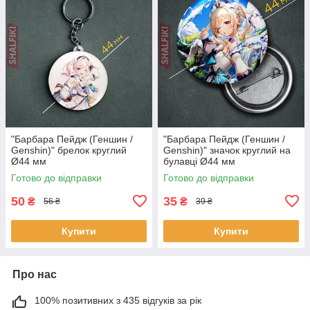
"Барбара Пейдж (Геншин /
"Барбара Пейдж (Геншин /
Genshin)" брелок круглий
Genshin)" значок круглий на
Ø44 мм
булавці Ø44 мм
Готово до відправки
Готово до відправки
50
35
₴
₴
56 ₴
39 ₴
Купити
Купити
Про нас
100% позитивних з 435 відгуків за рік