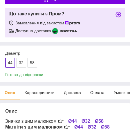
Що таке купити з Пром?
Замовлення під захистом
Доступна доставка
Діаметр
44
32
58
Готово до відправки
Опис
Характеристики
Доставка
Оплата
Умови п
Опис
Значки з цим малюнком
👉
Ø44
Ø32
Ø58
Магніти з цим малюнком
👉
Ø44
Ø32
Ø58