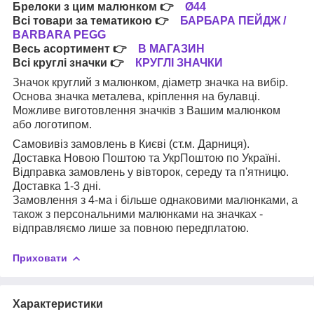
Брелоки з цим малюнком
👉
Ø44
Всі товари за тематикою
👉
БАРБАРА ПЕЙДЖ /
BARBARA PEGG
Весь асортимент
👉
В МАГАЗИН
Всі круглі значки
👉
КРУГЛІ ЗНАЧКИ
Значок круглий з малюнком, діаметр значка на вибір.
Основа значка металева, кріплення на булавці.
Можливе виготовлення значків з Вашим малюнком
або логотипом.
Самовивіз замовлень в Києві (ст.м. Дарниця).
Доставка Новою Поштою та УкрПоштою по Україні.
Відправка замовлень у вівторок, середу та п'ятницю.
Доставка 1-3 дні.
Замовлення з 4-ма і більше однаковими малюнками, а
також з персональними малюнками на значках -
відправляємо лише за повною передплатою.
Приховати
Характеристики