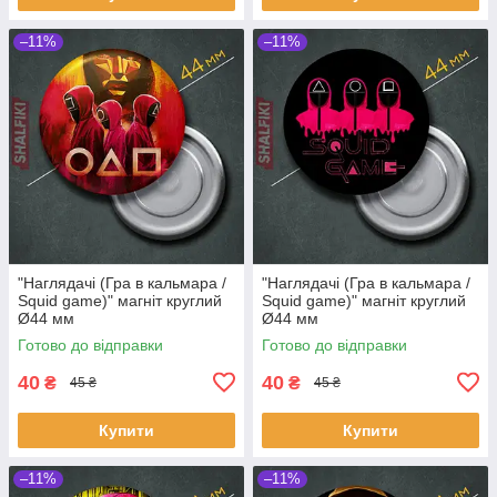
–11%
–11%
"Наглядачі (Гра в кальмара /
"Наглядачі (Гра в кальмара /
Squid game)" магніт круглий
Squid game)" магніт круглий
Ø44 мм
Ø44 мм
Готово до відправки
Готово до відправки
40
40
₴
₴
45 ₴
45 ₴
Купити
Купити
–11%
–11%