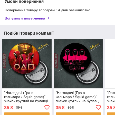
Умови повернення
Повернення товару впродовж 14 днів безкоштовно
Всі умови повернення
Подібні товари компанії
"Наглядачі (Гра в
"Наглядачі (Гра в
"Роз
кальмара / Squid game)"
кальмара / Squid game)"
каль
значок круглий на булавці
значок круглий на булавці
знач
Ø44 мм
Ø44 мм
Ø44
35
35
35
₴
₴
39 ₴
39 ₴