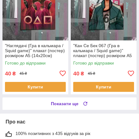
"Наглядачі (Гра в кальмара /
"Кан Се Бек 067 (Гра в
Squid game)" плакат (постер)
кальмара / Squid game)"
розміром А5 (14х20см)
плакат (постер) розміром А5
(14х20см)
Готово до відправки
Готово до відправки
40
40
₴
₴
45 ₴
45 ₴
Купити
Купити
Показати ще
Про нас
100% позитивних з 435 відгуків за рік