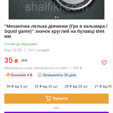
"Механічна лялька дівчинки (Гра в кальмара /
Squid game)" значок круглий на булавці Ø44
мм
Готово до відправки
Код: 10-59
Опт і роздріб
35
₴
39 ₴
Мінімальна сума замовлення на сайті — 200 ₴
Економія
4 ₴
Залишилось
36 днів
34 ₴
від 5 шт.
32 ₴
від 10 шт.
28 ₴
від 25 шт.
27 ₴
від 50
Купити
або