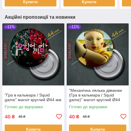
Купити
Купити
Акційні пропозиції та новинки
–11%
–11%
"Механічна лялька дівчинки
"Гра в кальмара / Squid
(Гра в кальмара / Squid
game" магніт круглий Ø44 мм
game)" магніт круглий Ø44
мм
Готово до відправки
Готово до відправки
40
40
₴
₴
45 ₴
45 ₴
Купити
Купити