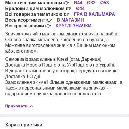
Магніти з цим малюнком
👉
Ø44
Ø32
Ø58
Брелоки з цим малюнком
👉
Ø44
Всі товари за тематикою
👉
ГРА В КАЛЬМАРА
Весь асортимент
👉
В МАГАЗИН
Всі круглі значки
👉
КРУГЛІ ЗНАЧКИ
Значок круглий з малюнком, діаметр значка на вибір.
Основа значка металева, кріплення на булавці.
Можливе виготовлення значків з Вашим малюнком
або логотипом.
Самовивіз замовлень в Києві (ст.м. Дарниця).
Доставка Новою Поштою та УкрПоштою по Україні.
Відправка замовлень у вівторок, середу та п'ятницю.
Доставка 1-3 дні.
Замовлення з 4-ма і більше однаковими малюнками, а
також з персональними малюнками на значках -
відправляємо лише за повною передплатою.
Приховати
Характеристики