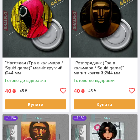
"Наглядач (Гра в кальмара /
"Розпорядник (Гра в
Squid game)" магніт круглий
кальмара / Squid game)"
Ø44 мм
магніт круглий Ø44 мм
Готово до відправки
Готово до відправки
40
40
₴
₴
45 ₴
45 ₴
Купити
Купити
–11%
–11%