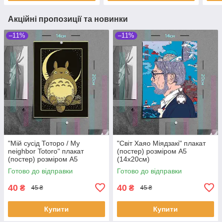
Акційні пропозиції та новинки
–11%
–11%
"Мій сусід Тоторо / My
"Світ Хаяо Міядзакі" плакат
neighbor Totoro" плакат
(постер) розміром А5
(постер) розміром А5
(14х20см)
(14х20см)
Готово до відправки
Готово до відправки
40
40
₴
₴
45 ₴
45 ₴
Купити
Купити