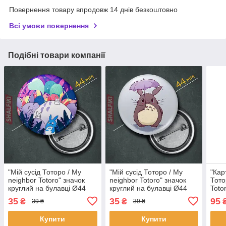
Повернення товару впродовж 14 днів безкоштовно
Всі умови повернення
Подібні товари компанії
"Мій сусід Тоторо / My
"Мій сусід Тоторо / My
"Кар
neighbor Totoro" значок
neighbor Totoro" значок
Тото
круглий на булавці Ø44
круглий на булавці Ø44
Toto
мм
мм
мет
35
35
95
₴
₴
39 ₴
39 ₴
Купити
Купити