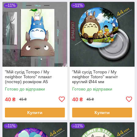
–11%
–11%
"Мій сусід Тоторо / My
"Мій сусід Тоторо / My
neighbor Totoro" плакат
neighbor Totoro" магніт
(постер) розміром А5
круглий Ø44 мм
(14х20см)
Готово до відправки
Готово до відправки
40
40
₴
₴
45 ₴
45 ₴
Купити
Купити
–11%
–11%