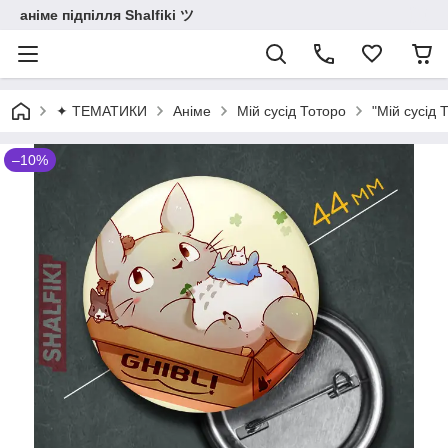
аніме підпілля Shalfiki ツ
✦ ТЕМАТИКИ
Аніме
Мій сусід Тоторо
"Мій сусід 
–10%