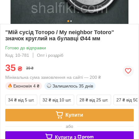
"Мій сусід Тоторо / My neighbor Totoro"
значок круглий на булавці Ø44 мм
Готово до відправки
Код: 10-781
Опт і роздріб
35
₴
39 ₴
Мінімальна сума замовлення на сайті — 200 ₴
Економія
4 ₴
Залишилось
35 днів
34 ₴
від 5 шт.
32 ₴
від 10 шт.
28 ₴
від 25 шт.
27 ₴
від 50
Купити
або
Купити з