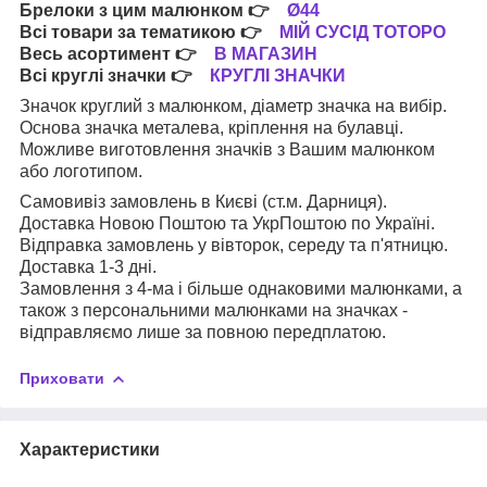
Брелоки з цим малюнком
👉
Ø44
Всі товари за тематикою
👉
МІЙ СУСІД ТОТОРО
Весь асортимент
👉
В МАГАЗИН
Всі круглі значки
👉
КРУГЛІ ЗНАЧКИ
Значок круглий з малюнком, діаметр значка на вибір.
Основа значка металева, кріплення на булавці.
Можливе виготовлення значків з Вашим малюнком
або логотипом.
Самовивіз замовлень в Києві (ст.м. Дарниця).
Доставка Новою Поштою та УкрПоштою по Україні.
Відправка замовлень у вівторок, середу та п'ятницю.
Доставка 1-3 дні.
Замовлення з 4-ма і більше однаковими малюнками, а
також з персональними малюнками на значках -
відправляємо лише за повною передплатою.
Приховати
Характеристики