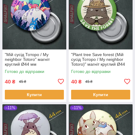
"Мій сусід Тоторо / My
"Plant tree Save forest (Мій
neighbor Totoro" магніт
сусід Тоторо / My neighbor
круглий Ø44 мм
Totoro)" магніт круглий Ø44
мм
Готово до відправки
Готово до відправки
40
40
₴
₴
45 ₴
45 ₴
Купити
Купити
–11%
–11%