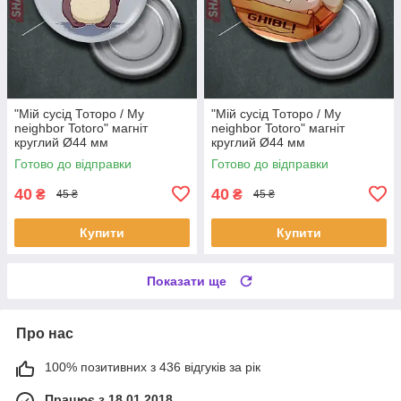
"Мій сусід Тоторо / My
"Мій сусід Тоторо / My
neighbor Totoro" магніт
neighbor Totoro" магніт
круглий Ø44 мм
круглий Ø44 мм
Готово до відправки
Готово до відправки
40
40
₴
₴
45 ₴
45 ₴
Купити
Купити
Показати ще
Про нас
100% позитивних з 436 відгуків за рік
Працює з 18.01.2018