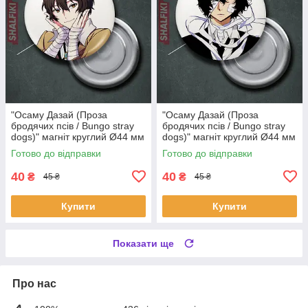
"Осаму Дазай (Проза
"Осаму Дазай (Проза
бродячих псів / Bungo stray
бродячих псів / Bungo stray
dogs)" магніт круглий Ø44 мм
dogs)" магніт круглий Ø44 мм
Готово до відправки
Готово до відправки
40
40
₴
₴
45 ₴
45 ₴
Купити
Купити
Показати ще
Про нас