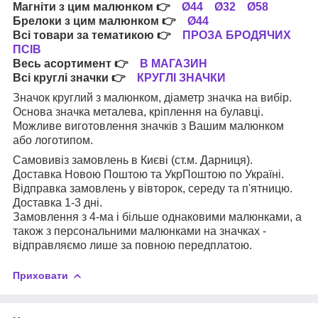
Магніти з цим малюнком
👉
Ø44
Ø32
Ø58
Брелоки з цим малюнком
👉
Ø44
Всі товари за тематикою
👉
ПРОЗА БРОДЯЧИХ
ПСІВ
Весь асортимент
👉
В МАГАЗИН
Всі круглі значки
👉
КРУГЛІ ЗНАЧКИ
Значок круглий з малюнком, діаметр значка на вибір.
Основа значка металева, кріплення на булавці.
Можливе виготовлення значків з Вашим малюнком
або логотипом.
Самовивіз замовлень в Києві (ст.м. Дарниця).
Доставка Новою Поштою та УкрПоштою по Україні.
Відправка замовлень у вівторок, середу та п'ятницю.
Доставка 1-3 дні.
Замовлення з 4-ма і більше однаковими малюнками, а
також з персональними малюнками на значках -
відправляємо лише за повною передплатою.
Приховати