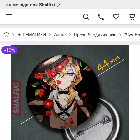
аніме підпілля Shalfiki ツ
✦ ТЕМАТИКИ
Аніме
Проза бродячих псів
"Чуя На
–10%