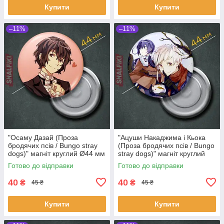
Купити
Купити
–11%
–11%
"Осаму Дазай (Проза
"Ацуши Накаджима і Кьока
бродячих псів / Bungo stray
(Проза бродячих псів / Bungo
dogs)" магніт круглий Ø44 мм
stray dogs)" магніт круглий
Ø44 мм
Готово до відправки
Готово до відправки
40
40
₴
₴
45 ₴
45 ₴
Купити
Купити