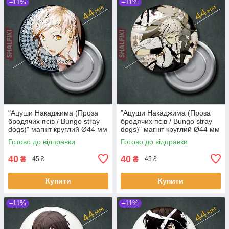
–11%
–11%
"Ацуши Накаджима (Проза
"Ацуши Накаджима (Проза
бродячих псів / Bungo stray
бродячих псів / Bungo stray
dogs)" магніт круглий Ø44 мм
dogs)" магніт круглий Ø44 мм
Готово до відправки
Готово до відправки
40
40
₴
₴
45 ₴
45 ₴
Купити
Купити
–11%
–11%