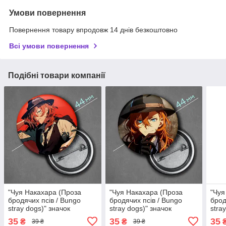
Умови повернення
Повернення товару впродовж 14 днів безкоштовно
Всі умови повернення
Подібні товари компанії
"Чуя Накахара (Проза
"Чуя Накахара (Проза
"Чуя
бродячих псів / Bungo
бродячих псів / Bungo
брод
stray dogs)" значок
stray dogs)" значок
stra
круглий на булавці Ø44
круглий на булавці Ø44
круг
35
35
35
₴
₴
39 ₴
39 ₴
мм
мм
мм