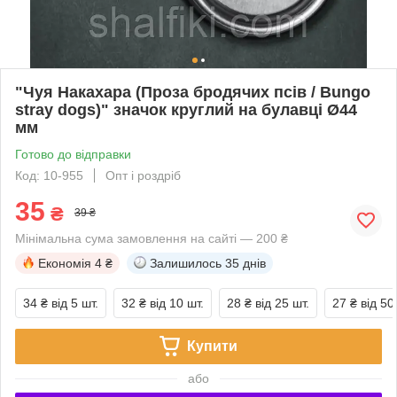
"Чуя Накахара (Проза бродячих псів / Bungo
stray dogs)" значок круглий на булавці Ø44
мм
Готово до відправки
Код: 10-955
Опт і роздріб
35
₴
39 ₴
Мінімальна сума замовлення на сайті — 200 ₴
Економія
4 ₴
Залишилось
35 днів
34 ₴
від 5 шт.
32 ₴
від 10 шт.
28 ₴
від 25 шт.
27 ₴
від 50
Купити
або