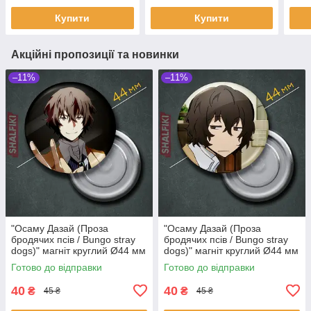
Купити
Купити
Акційні пропозиції та новинки
–11%
–11%
"Осаму Дазай (Проза
"Осаму Дазай (Проза
бродячих псів / Bungo stray
бродячих псів / Bungo stray
dogs)" магніт круглий Ø44 мм
dogs)" магніт круглий Ø44 мм
Готово до відправки
Готово до відправки
40
40
₴
₴
45 ₴
45 ₴