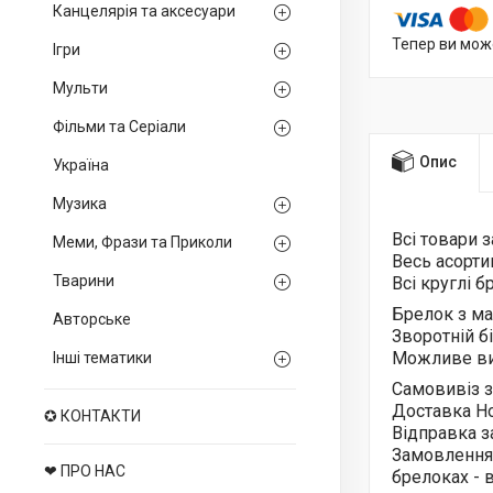
Канцелярія та аксесуари
Тепер ви мож
Ігри
Мульти
Фільми та Серіали
Опис
Україна
Музика
Всі товари 
Меми, Фрази та Приколи
Весь асорт
Тварини
Всі круглі 
Брелок з м
Авторське
Зворотній б
Можливе ви
Інші тематики
Самовивіз з
Доставка Н
✪ КОНТАКТИ
Відправка з
Замовлення
❤ ПРО НАС
брелоках -