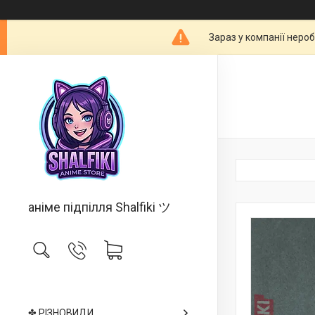
Зараз у компанії неро
аніме підпілля Shalfiki ツ
✤ РІЗНОВИДИ