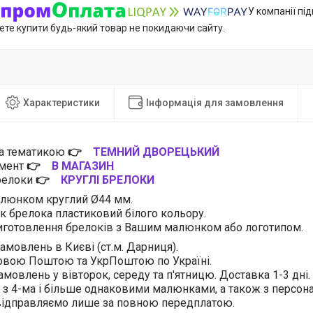
У компанії пі
ете купити будь-який товар не покидаючи сайту.
Характеристики
Інформація для замовлення
за тематикою
👉
ТЕМНИЙ ДВОРЕЦЬКИЙ
имент
👉
В МАГАЗИН
брелоки
👉
КРУГЛІ БРЕЛОКИ
алюнком круглий Ø44 мм.
ік брелока пластиковий білого кольору.
готовлення брелоків з Вашим малюнком або логотипом.
амовлень в Києві (ст.м. Дарниця).
овою Поштою та УкрПоштою по Україні.
амовлень у вівторок, середу та п'ятницю. Доставка 1-3 дні.
 з 4-ма і більше однаковими малюнками, а також з персо
 відправляємо лише за повною передплатою.