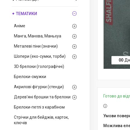
✦ ТЕМАТИКИ
Аніме
Манга, Манхва, Маньхуа
Металеві піни (значки)
Шопери (еко-сумки, торби)
0
0
Дн
3D брелоки (голографічні)
Брелоки-смужки
Акрилові фігурки (стенди)
Готово до ві
Дерев'яні брошки та брелоки
Брелоки-петлі з карабіном
Стрічки для бейджів, карток,
ключів