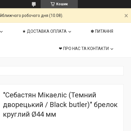
Кошик
айближчого робочого дня (10.08).
★ ДОСТАВКА ОПЛАТА
✽ ПИТАННЯ
❤ ПРО НАС ТА КОНТАКТИ
"Себастян Мікаеліс (Темний
дворецький / Black butler)" брелок
круглий Ø44 мм