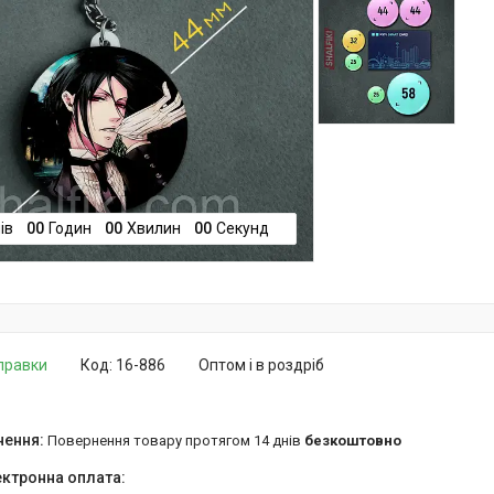
ів
0
0
Годин
0
0
Хвилин
0
0
Секунд
дправки
Код:
16-886
Оптом і в роздріб
повернення товару протягом 14 днів
безкоштовно