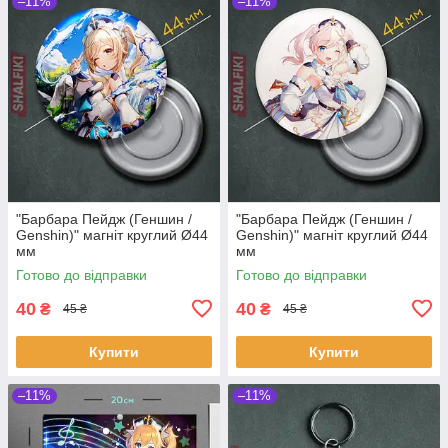
–11%
–11%
"Барбара Пейдж (Геншин /
"Барбара Пейдж (Геншин /
Genshin)" магніт круглий Ø44
Genshin)" магніт круглий Ø44
мм
мм
Готово до відправки
Готово до відправки
40
40
₴
₴
45 ₴
45 ₴
Купити
Купити
–11%
–11%