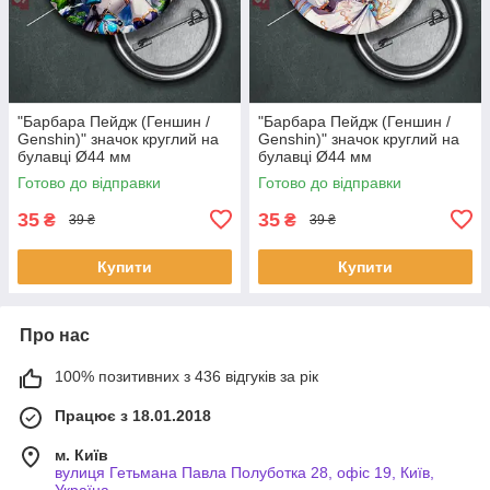
"Барбара Пейдж (Геншин /
"Барбара Пейдж (Геншин /
Genshin)" значок круглий на
Genshin)" значок круглий на
булавці Ø44 мм
булавці Ø44 мм
Готово до відправки
Готово до відправки
35
35
₴
₴
39 ₴
39 ₴
Купити
Купити
Про нас
100% позитивних з 436 відгуків за рік
Працює з 18.01.2018
м. Київ
вулиця Гетьмана Павла Полуботка 28, офіс 19, Київ,
Україна