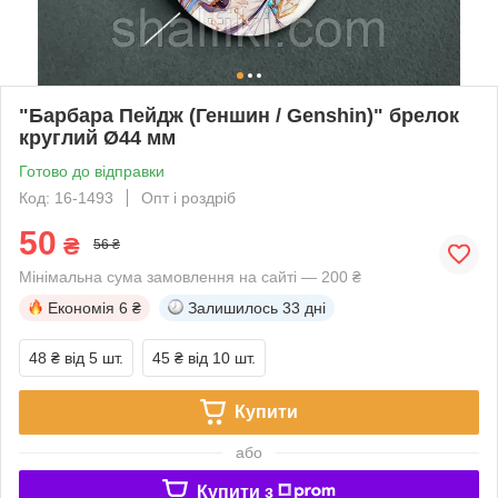
"Барбара Пейдж (Геншин / Genshin)" брелок
круглий Ø44 мм
Готово до відправки
Код: 16-1493
Опт і роздріб
50
₴
56 ₴
Мінімальна сума замовлення на сайті — 200 ₴
Економія
6 ₴
Залишилось
33 дні
48 ₴
від 5 шт.
45 ₴
від 10 шт.
Купити
або
Купити з