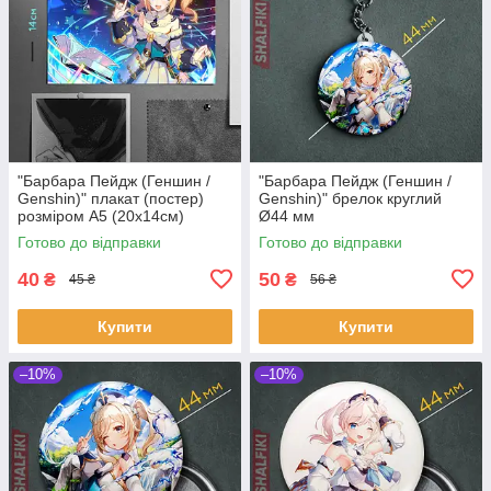
"Барбара Пейдж (Геншин /
"Барбара Пейдж (Геншин /
Genshin)" плакат (постер)
Genshin)" брелок круглий
розміром А5 (20х14см)
Ø44 мм
Готово до відправки
Готово до відправки
40
50
₴
₴
45 ₴
56 ₴
Купити
Купити
–10%
–10%