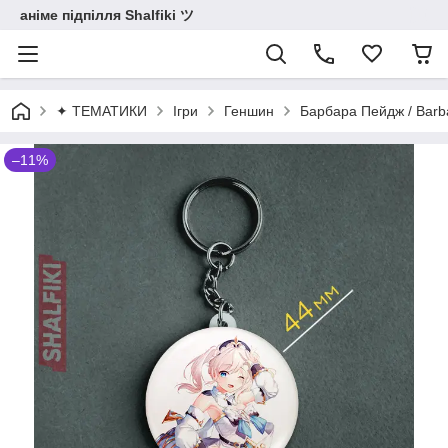
аніме підпілля Shalfiki ツ
✦ ТЕМАТИКИ
Ігри
Геншин
Барбара Пейдж / Barb
–11%