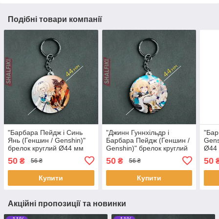
Подібні товари компанії
"Барбара Пейдж і Синь
"Джинн Гуннхільдр і
"Бар
Янь (Геншин / Genshin)"
Барбара Пейдж (Геншин /
Gens
брелок круглий Ø44 мм
Genshin)" брелок круглий
Ø44
Ø44 мм
50
50
50
₴
₴
56 ₴
56 ₴
Купити
Купити
Акційні пропозиції та новинки