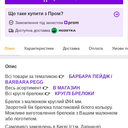
Що таке купити з Пром?
Замовлення під захистом
Доступна доставка
Опис
Характеристики
Доставка
Оплата
Умови п
Опис
Всі товари за тематикою
👉
БАРБАРА ПЕЙДЖ /
BARBARA PEGG
Весь асортимент
👉
В МАГАЗИН
Всі круглі брелоки
👉
КРУГЛІ БРЕЛОКИ
Брелок з малюнком круглий Ø44 мм.
Зворотній бік брелока пластиковий білого кольору.
Можливе виготовлення брелоків з Вашим малюнком
або логотипом.
Самовивіз замовлень в Києві (ст.м. Дарниця).