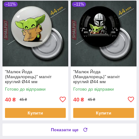
–11%
–11%
"Малюк Йода
"Малюк Йода
(Мандалорець)" магніт
(Мандалорець)" магніт
круглий Ø44 мм
круглий Ø44 мм
Готово до відправки
Готово до відправки
40
40
₴
₴
45 ₴
45 ₴
Купити
Купити
Показати ще