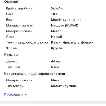
Основні
Країна виробник
Україна
Вага
10 г
Вид
Магніт сувенірний
Матеріал магніту
Неодим (NdFeB)
Матеріал основи
Метал
Стан
Новий
Тематика декору, малюнка
Казки, кіно, мультфільми
Форма
Кругла
Розміри
Діаметр
44 мм
Товщина
5 мм
Користувальницькі характеристики
Матеріал товару
Метал
Тип товару
Магніт круглий
Приховати