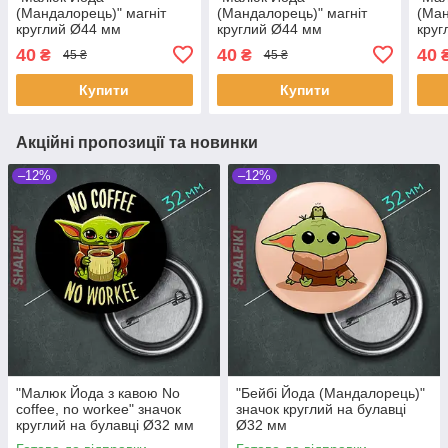
(Мандалорець)" магніт
(Мандалорець)" магніт
(Ман
круглий Ø44 мм
круглий Ø44 мм
круг
40
40
40
₴
₴
45 ₴
45 ₴
Купити
Купити
Акційні пропозиції та новинки
–12%
–12%
"Малюк Йода з кавою No
"Бейбі Йода (Мандалорець)"
coffee, no workee" значок
значок круглий на булавці
круглий на булавці Ø32 мм
Ø32 мм