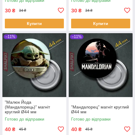
Готово до відправки
Готово до відправки
30
30
₴
₴
34 ₴
34 ₴
Купити
Купити
–11%
–11%
"Малюк Йода
(Мандалорець)" магніт
"Мандалорец" магніт круглий
круглий Ø44 мм
Ø44 мм
Готово до відправки
Готово до відправки
40
40
₴
₴
45 ₴
45 ₴