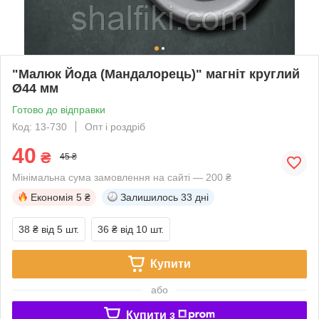
"Малюк Йода (Мандалорець)" магніт круглий
Ø44 мм
Готово до відправки
Код: 13-730
Опт і роздріб
40
₴
45 ₴
Мінімальна сума замовлення на сайті — 200 ₴
Економія
5 ₴
Залишилось
33 дні
38 ₴
від 5 шт.
36 ₴
від 10 шт.
Купити
або
Купити з