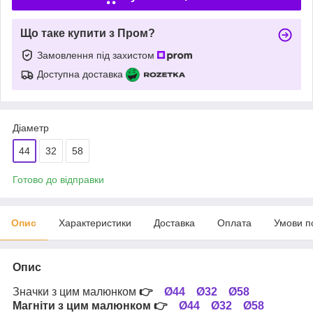
Що таке купити з Пром?
Замовлення під захистом
Доступна доставка
Діаметр
44
32
58
Готово до відправки
Опис
Характеристики
Доставка
Оплата
Умови п
Опис
Значки з цим малюнком
👉
Ø44
Ø32
Ø58
Магніти з цим малюнком
👉
Ø44
Ø32
Ø58