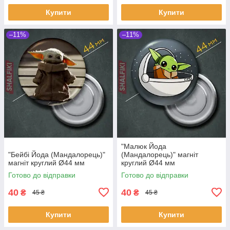
Купити
Купити
–11%
–11%
"Малюк Йода
"Бейбі Йода (Мандалорець)"
(Мандалорець)" магніт
магніт круглий Ø44 мм
круглий Ø44 мм
Готово до відправки
Готово до відправки
40
40
₴
₴
45 ₴
45 ₴
Купити
Купити