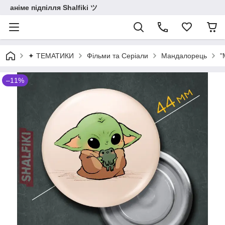
аніме підпілля Shalfiki ツ
✦ ТЕМАТИКИ
Фільми та Серіали
Мандалорець
"
–11%