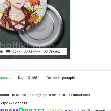
ів
0
0
Годин
0
0
Хвилин
0
0
Секунд
дправки
Код:
13-1681
Оптом і в роздріб
повернення товару протягом 14 днів
безкоштовно
У компанії пі