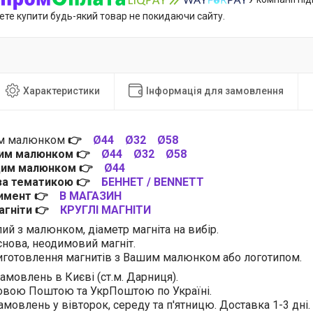
ете купити будь-який товар не покидаючи сайту.
Характеристики
Інформація для замовлення
им малюнком
👉
Ø44
Ø32
Ø58
цим малюнком
👉
Ø44
Ø32
Ø58
 цим малюнком
👉
Ø44
 за тематикою
👉
БЕННЕТ / BENNETT
тимент
👉
В МАГАЗИН
магніти
👉
КРУГЛІ МАГНІТИ
лий з малюнком, діаметр магніта на вибір.
нова, неодимовий магніт.
готовлення магнитів з Вашим малюнком або логотипом.
амовлень в Києві (ст.м. Дарниця).
овою Поштою та УкрПоштою по Україні.
амовлень у вівторок, середу та п'ятницю. Доставка 1-3 дні.