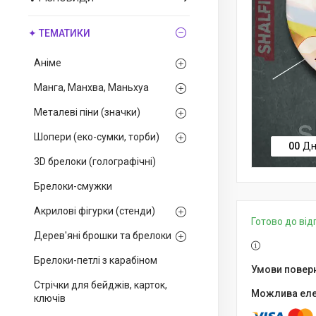
✦ ТЕМАТИКИ
Аніме
Манга, Манхва, Маньхуа
Металеві піни (значки)
Шопери (еко-сумки, торби)
0
0
Дн
3D брелоки (голографічні)
Брелоки-смужки
Акрилові фігурки (стенди)
Готово до ві
Дерев'яні брошки та брелоки
Брелоки-петлі з карабіном
Стрічки для бейджів, карток,
ключів