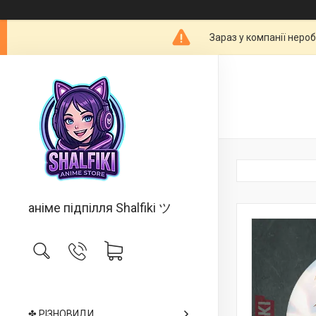
Зараз у компанії неро
аніме підпілля Shalfiki ツ
✤ РІЗНОВИДИ