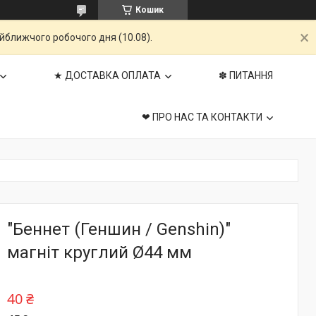
Кошик
айближчого робочого дня (10.08).
★ ДОСТАВКА ОПЛАТА
✽ ПИТАННЯ
❤ ПРО НАС ТА КОНТАКТИ
"Беннет (Геншин / Genshin)"
магніт круглий Ø44 мм
40 ₴