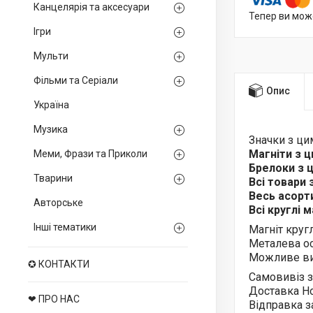
Канцелярія та аксесуари
Тепер ви мож
Ігри
Мульти
Фільми та Серіали
Опис
Україна
Музика
Значки з ц
Магніти з 
Меми, Фрази та Приколи
Брелоки з
Тварини
Всі товари
Весь асор
Авторське
Всі круглі 
Інші тематики
Магніт круг
Металева ос
Можливе ви
✪ КОНТАКТИ
Самовивіз з
Доставка Н
❤ ПРО НАС
Відправка з