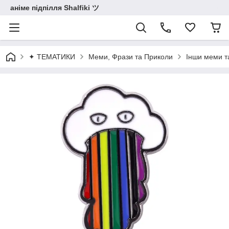
аніме підпілля Shalfiki ツ
✦ ТЕМАТИКИ
Меми, Фрази та Приколи
Інши меми т