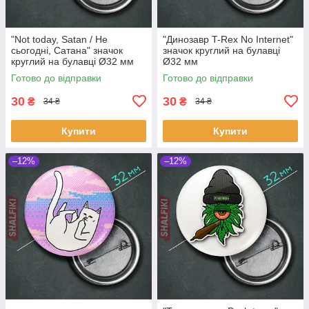
"Not today, Satan / Не
"Динозавр T-Rex No Internet"
сьогодні, Сатана" значок
значок круглий на булавці
круглий на булавці Ø32 мм
Ø32 мм
Готово до відправки
Готово до відправки
30
30
₴
₴
34 ₴
34 ₴
Купити
Купити
–12%
–12%