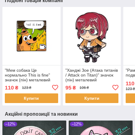
Подібні товари компанії
"Мем собака Це
"Ханджі Зое (Атака титанів
"Рам
нормально This is fine"
/ Attack on Titan)" значок
подв
значок (пін) металевий
(пін) металевий
110
110
95
₴
₴
123 ₴
106 ₴
123 ₴
Купити
Купити
Акційні пропозиції та новинки
–12%
–12%