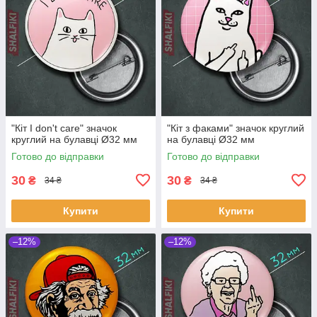
"Кіт I don't care" значок
"Кіт з факами" значок круглий
круглий на булавці Ø32 мм
на булавці Ø32 мм
Готово до відправки
Готово до відправки
30
30
₴
₴
34 ₴
34 ₴
Купити
Купити
–12%
–12%