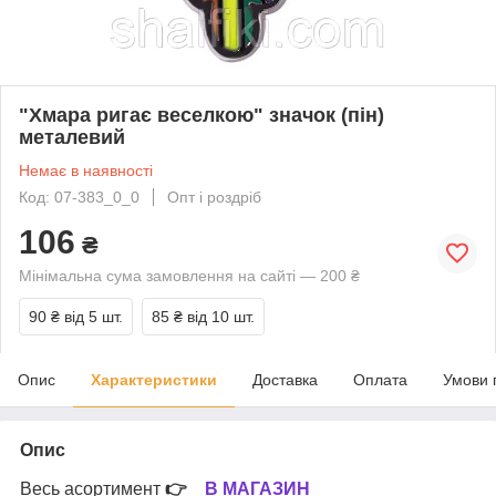
"Хмара ригає веселкою" значок (пін)
металевий
Немає в наявності
Код: 07-383_0_0
Опт і роздріб
106
₴
Мінімальна сума замовлення на сайті — 200 ₴
90 ₴
від 5 шт.
85 ₴
від 10 шт.
Опис
Характеристики
Доставка
Оплата
Умови 
Опис
Весь асортимент
👉
В МАГАЗИН