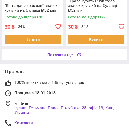
"Трава курить Push trees"
"Кіт падає з факами" значок
значок круглий на булавці
круглий на булавці Ø32 мм
Ø32 мм
Готово до відправки
Готово до відправки
30
30
₴
₴
34 ₴
34 ₴
Купити
Купити
Показати ще
Про нас
100% позитивних з 436 відгуків за рік
Працює з 18.01.2018
м. Київ
вулиця Гетьмана Павла Полуботка 28, офіс 19, Київ,
Україна
Контакти