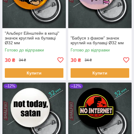
"Альберт Ейнштейн в кепці"
значок круглий на булавці
"Бабуся з факом" значок
Ø32 мм
круглий на булавці Ø32 мм
Готово до відправки
Готово до відправки
30
30
₴
₴
34 ₴
34 ₴
Купити
Купити
–12%
–12%