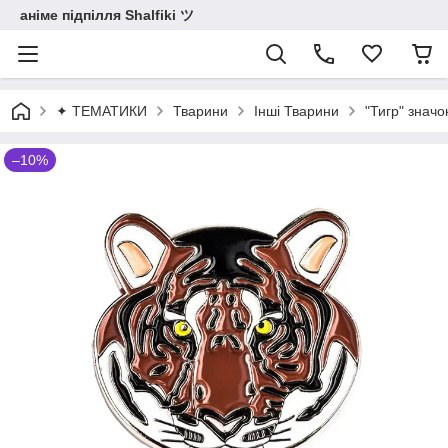
аніме підпілля Shalfiki ツ
✦ ТЕМАТИКИ
Тварини
Інші Тварини
"Тигр" значо
–10%