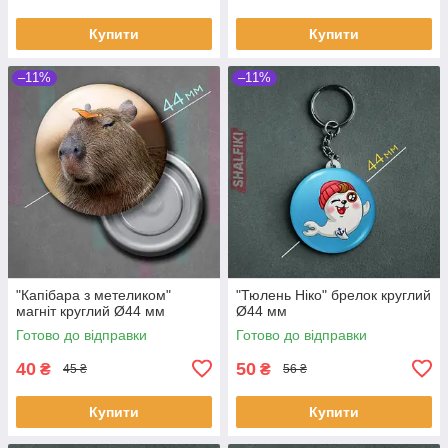
Купити
Купити
–11%
–11%
"Капібара з метеликом"
"Тюлень Ніко" брелок круглий
магніт круглий Ø44 мм
Ø44 мм
Готово до відправки
Готово до відправки
40
50
₴
₴
45 ₴
56 ₴
Купити
Купити