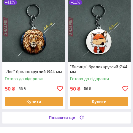
–11%
–11%
"Лисиця" брелок круглий Ø44
"Лев" брелок круглий Ø44 мм
мм
Готово до відправки
Готово до відправки
50
50
₴
₴
56 ₴
56 ₴
Купити
Купити
Показати ще