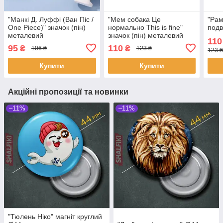
"Манкі Д. Луффі (Ван Піс /
"Мем собака Це
"Рам
One Piece)" значок (пін)
нормально This is fine"
подв
металевий
значок (пін) металевий
110
95
110
₴
₴
106 ₴
123 ₴
123 ₴
Купити
Купити
Акційні пропозиції та новинки
–11%
–11%
"Тюлень Ніко" магніт круглий