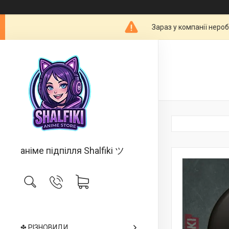
Зараз у компанії неро
аніме підпілля Shalfiki ツ
✤ РІЗНОВИДИ