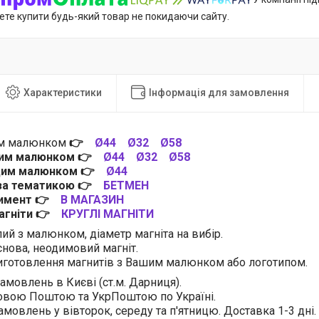
ете купити будь-який товар не покидаючи сайту.
Характеристики
Інформація для замовлення
им малюнком
👉
Ø44
Ø32
Ø58
цим малюнком
👉
Ø44
Ø32
Ø58
 цим малюнком
👉
Ø44
 за тематикою
👉
БЕТМЕН
тимент
👉
В МАГАЗИН
магніти
👉
КРУГЛІ МАГНІТИ
лий з малюнком, діаметр магніта на вибір.
нова, неодимовий магніт.
готовлення магнитів з Вашим малюнком або логотипом.
амовлень в Києві (ст.м. Дарниця).
овою Поштою та УкрПоштою по Україні.
амовлень у вівторок, середу та п'ятницю. Доставка 1-3 дні.