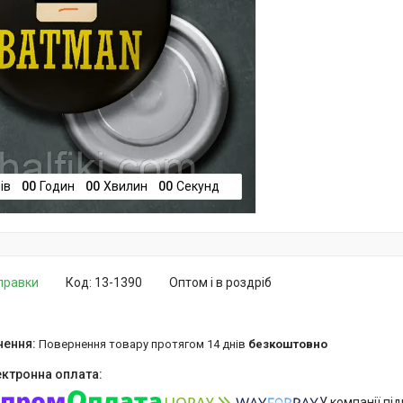
ів
0
0
Годин
0
0
Хвилин
0
0
Секунд
дправки
Код:
13-1390
Оптом і в роздріб
повернення товару протягом 14 днів
безкоштовно
У компанії пі