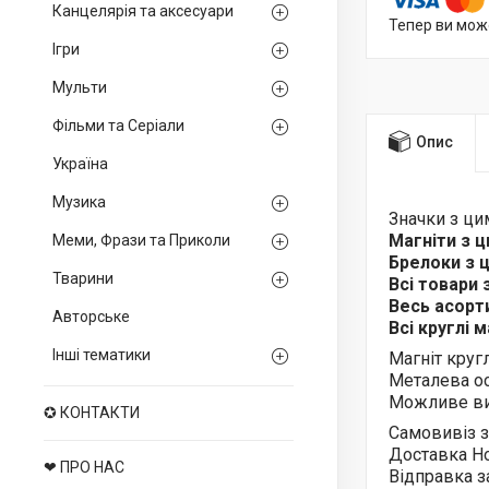
Канцелярія та аксесуари
Тепер ви мож
Ігри
Мульти
Фільми та Серіали
Опис
Україна
Музика
Значки з ц
Магніти з 
Меми, Фрази та Приколи
Брелоки з
Тварини
Всі товари
Весь асор
Авторське
Всі круглі 
Інші тематики
Магніт круг
Металева ос
Можливе ви
✪ КОНТАКТИ
Самовивіз з
Доставка Н
❤ ПРО НАС
Відправка з