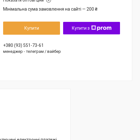
Показати оптові ціни
Мінімальна сума замовлення на сайті — 200 ₴
Купити
Купити з
+380 (93) 551-73-61
менеджер - телеграм / вайбер
дключені електронні платежі.