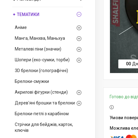
✦ ТЕМАТИКИ
Аніме
Манга, Манхва, Маньхуа
Металеві піни (значки)
Шопери (еко-сумки, торби)
0
0
Дн
3D брелоки (голографічні)
Брелоки-смужки
Акрилові фігурки (стенди)
Готово до ві
Дерев'яні брошки та брелоки
Брелоки-петлі з карабіном
Стрічки для бейджів, карток,
ключів