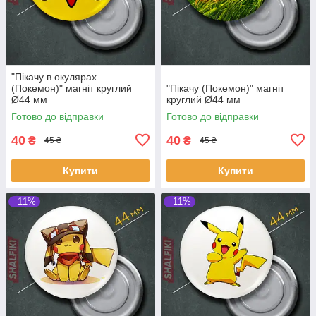
"Пікачу в окулярах
(Покемон)" магніт круглий
"Пікачу (Покемон)" магніт
Ø44 мм
круглий Ø44 мм
Готово до відправки
Готово до відправки
40
40
₴
₴
45 ₴
45 ₴
Купити
Купити
–11%
–11%