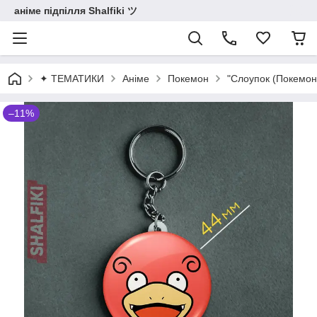
аніме підпілля Shalfiki ツ
✦ ТЕМАТИКИ
Аніме
Покемон
"Слоупок (Покемон
–11%