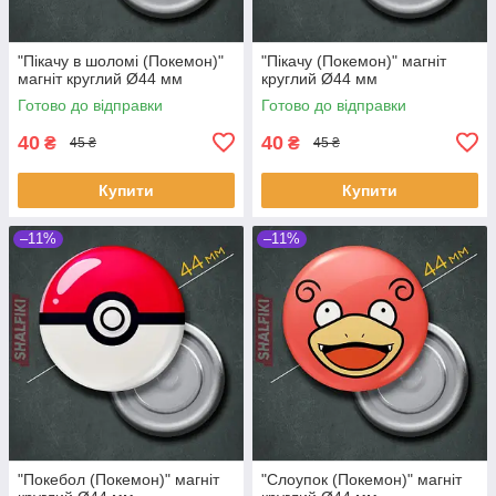
"Пікачу в шоломі (Покемон)"
"Пікачу (Покемон)" магніт
магніт круглий Ø44 мм
круглий Ø44 мм
Готово до відправки
Готово до відправки
40
40
₴
₴
45 ₴
45 ₴
Купити
Купити
–11%
–11%
"Покебол (Покемон)" магніт
"Слоупок (Покемон)" магніт