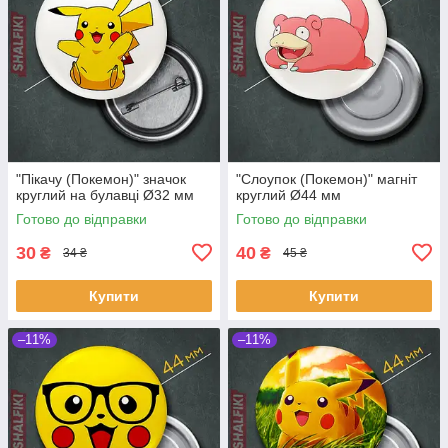
"Пікачу (Покемон)" значок
"Слоупок (Покемон)" магніт
круглий на булавці Ø32 мм
круглий Ø44 мм
Готово до відправки
Готово до відправки
30
40
₴
₴
34 ₴
45 ₴
Купити
Купити
–11%
–11%