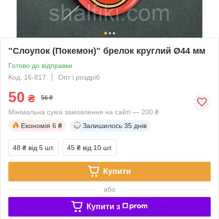
"Слоупок (Покемон)" брелок круглий Ø44 мм
Готово до відправки
Код: 16-817
Опт і роздріб
50
₴
56 ₴
Мінімальна сума замовлення на сайті — 200 ₴
Економія
6 ₴
Залишилось
35 днів
48 ₴
від 5 шт.
45 ₴
від 10 шт.
Купити
або
Купити з