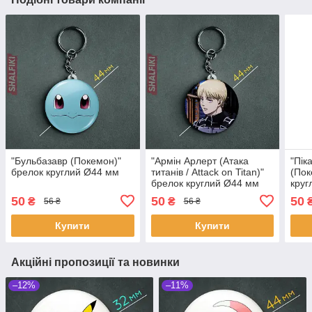
"Бульбазавр (Покемон)"
"Армін Арлерт (Атака
"Пік
брелок круглий Ø44 мм
титанів / Attack on Titan)"
(Пок
брелок круглий Ø44 мм
круг
50
50
50
₴
₴
56 ₴
56 ₴
Купити
Купити
Акційні пропозиції та новинки
–12%
–11%