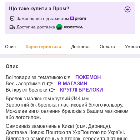
Що таке купити з Пром?
Замовлення під захистом
Доступна доставка
Опис
Характеристики
Доставка
Оплата
Умови 
Опис
Всі товари за тематикою
👉
ПОКЕМОН
Весь асортимент
👉
В МАГАЗИН
Всі круглі брелоки
👉
КРУГЛІ БРЕЛОКИ
Брелок з малюнком круглий Ø44 мм.
Зворотній бік брелока пластиковий білого кольору.
Можливе виготовлення брелоків з Вашим малюнком
або логотипом.
Самовивіз замовлень в Києві (ст.м. Дарниця).
Доставка Новою Поштою та УкрПоштою по Україні.
Відправка замовлень у вівторок, середу та п'ятницю.