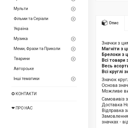
Мульти
Фільми та Серіали
Опис
Україна
Музика
Значки з ц
Магніти з 
Меми, Фрази та Приколи
Брелоки з
Тварини
Всі товари
Весь асор
Авторське
Всі круглі 
Інші тематики
Значок круг
Основа знач
Можливе ви
✪ КОНТАКТИ
Самовивіз з
Доставка Н
❤ ПРО НАС
Відправка з
Замовлення
значках - в