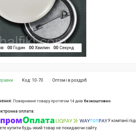
ів
0
0
Годин
0
0
Хвилин
0
0
Секунд
дправки
Код:
10-70
Оптом і в роздріб
повернення товару протягом 14 днів
безкоштовно
У компанії пі
ете купити будь-який товар не покидаючи сайту.