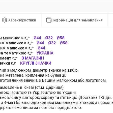
Характеристики
Інформація для замовлення
им малюнком
👉
Ø44
Ø32
Ø58
цим малюнком
👉
Ø44
Ø32
Ø58
 цим малюнком
👉
Ø44
 за тематикою
👉
УКРАЇНА
тимент
👉
В МАГАЗИН
значки
👉
КРУГЛІ ЗНАЧКИ
лий з малюнком, діаметр значка на вибір.
ка металева, кріплення на булавці.
готовлення значків з Вашим малюнком або логотипом.
амовлень в Києві (ст.м. Дарниця).
овою Поштою та УкрПоштою по Україні.
амовлень у вівторок, середу та п'ятницю. Доставка 1-3 дні.
 з 4-ма і більше однаковими малюнками, а також з персо
ідправляємо лише за повною передплатою.