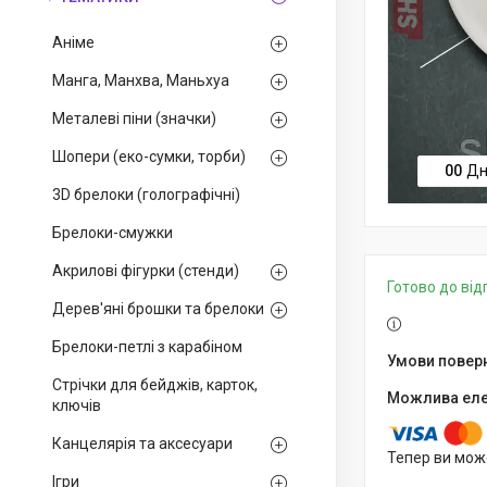
Аніме
Манга, Манхва, Маньхуа
Металеві піни (значки)
Шопери (еко-сумки, торби)
0
0
Дн
3D брелоки (голографічні)
Брелоки-смужки
Акрилові фігурки (стенди)
Готово до ві
Дерев'яні брошки та брелоки
Брелоки-петлі з карабіном
Стрічки для бейджів, карток,
ключів
Канцелярія та аксесуари
Тепер ви мож
Ігри