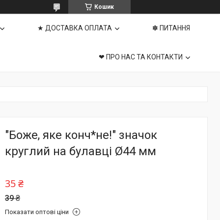
Кошик
★ ДОСТАВКА ОПЛАТА
✽ ПИТАННЯ
❤ ПРО НАС ТА КОНТАКТИ
"Боже, яке конч*не!" значок
круглий на булавці Ø44 мм
35 ₴
39 ₴
Показати оптові ціни