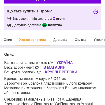
Що таке купити з Пром?
Замовлення під захистом
Доступна доставка
Опис
Характеристики
Доставка
Оплата
Умови 
Опис
Всі товари за тематикою
👉
УКРАЇНА
Весь асортимент
👉
В МАГАЗИН
Всі круглі брелоки
👉
КРУГЛІ БРЕЛОКИ
Брелок з малюнком круглий Ø44 мм.
Зворотній бік брелока пластиковий білого кольору.
Можливе виготовлення брелоків з Вашим малюнком
або логотипом.
Самовивіз замовлень в Києві (ст.м. Дарниця).
Доставка Новою Поштою та УкрПоштою по Україні.