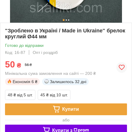
"Зроблено в Україні / Made in Ukraine" брелок
круглий Ø44 мм
Готово до відправки
Код: 16-87
Опт і роздріб
50
₴
56 ₴
Мінімальна сума замовлення на сайті — 200 ₴
Економія
6 ₴
Залишилось
32 дні
48 ₴
від 5 шт.
45 ₴
від 10 шт.
Купити
або
Купити з