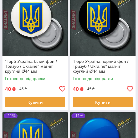
"Герб Українa білий фон /
"Герб Українa чорний фон /
Тризуб / Ukraine" магніт
Тризуб / Ukraine" магніт
круглий Ø44 мм
круглий Ø44 мм
Готово до відправки
Готово до відправки
40
40
₴
₴
45 ₴
45 ₴
Купити
Купити
–11%
–11%