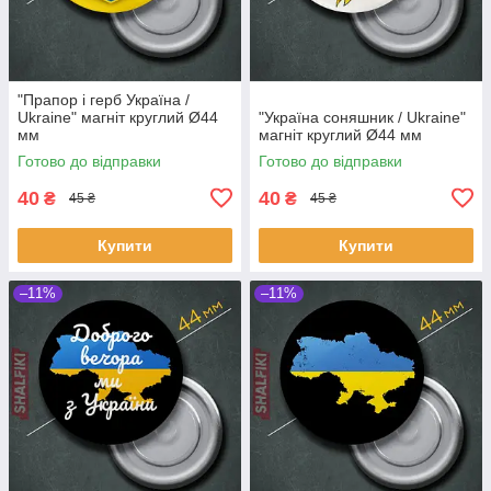
"Прапор і герб Українa /
Ukraine" магніт круглий Ø44
"Україна соняшник / Ukraine"
мм
магніт круглий Ø44 мм
Готово до відправки
Готово до відправки
40
40
₴
₴
45 ₴
45 ₴
Купити
Купити
–11%
–11%