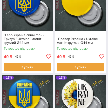
"Герб Українa синій фон /
Тризуб / Ukraine" магніт
"Прапор Українa / Ukraine"
круглий Ø44 мм
магніт круглий Ø44 мм
Готово до відправки
Готово до відправки
40
40
₴
₴
45 ₴
45 ₴
Купити
Купити
–11%
–11%