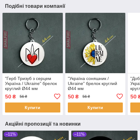
Подібні товари компанії
"Герб Тризуб з серцем
"Україна соняшник /
"Доб
Україна / Ukraine" брелок
Ukraine" брелок круглий
Укра
круглий Ø44 мм
Ø44 мм
круг
50
50
50
₴
₴
56 ₴
56 ₴
Купити
Купити
Акційні пропозиції та новинки
–11%
–11%