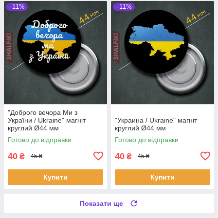
–11%
–11%
"Доброго вечора Ми з
України / Ukraine" магніт
"Украина / Ukraine" магніт
круглий Ø44 мм
круглий Ø44 мм
Готово до відправки
Готово до відправки
40
40
₴
₴
45 ₴
45 ₴
Купити
Купити
Показати ще