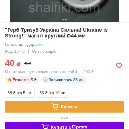
"Герб Тризуб Україна Сильна! Ukraine is
Strong!" магніт круглий Ø44 мм
Готово до відправки
Код: 13-75
Опт і роздріб
40
₴
45 ₴
Мінімальна сума замовлення на сайті — 200 ₴
Економія
5 ₴
Залишилось
33 дні
38 ₴
від 5 шт.
36 ₴
від 10 шт.
Купити
або
Купити з