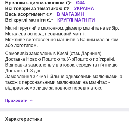
Брелоки з цим малюнком
👉
Ø44
Всі товари за тематикою
👉
УКРАЇНА
Весь асортимент
👉
В МАГАЗИН
Всі круглі магніти
👉
КРУГЛІ МАГНІТИ
Магніт круглий з малюнком, діаметр магніта на вибір.
Металева основа, неодимовий магніт.
Можливе виготовлення магнитів з Вашим малюнком
або логотипом.
Самовивіз замовлень в Києві (ст.м. Дарниця).
Доставка Новою Поштою та УкрПоштою по Україні.
Відправка замовлень у вівторок, середу та п'ятницю.
Доставка 1-3 дні.
Замовлення з 4-ма і більше однаковими малюнками, а
також з персональними малюнками на магнітах -
відправляємо лише за повною передплатою.
Приховати
Характеристики