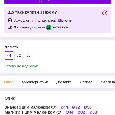
Що таке купити з Пром?
Замовлення під захистом
Доступна доставка
Діаметр
44
32
58
Готово до відправки
Опис
Характеристики
Доставка
Оплата
Умови п
Опис
Значки з цим малюнком
👉
Ø44
Ø32
Ø58
Магніти з цим малюнком
👉
Ø44
Ø32
Ø58