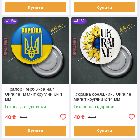
Купити
Купити
–11%
–11%
"Прапор і герб Українa /
Ukraine" магніт круглий Ø44
"Україна соняшник / Ukraine"
мм
магніт круглий Ø44 мм
Готово до відправки
Готово до відправки
40
40
₴
₴
45 ₴
45 ₴
Купити
Купити