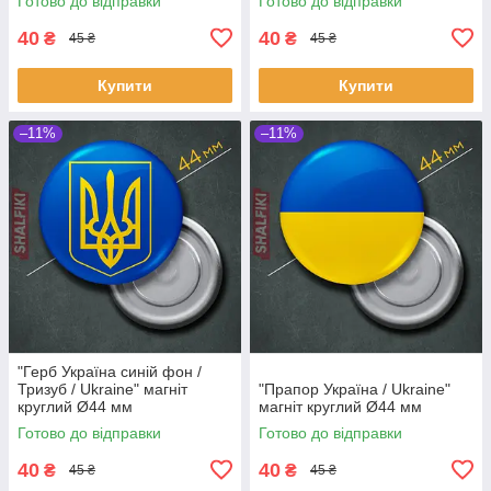
Готово до відправки
Готово до відправки
40
40
₴
₴
45 ₴
45 ₴
Купити
Купити
–11%
–11%
"Герб Українa синій фон /
Тризуб / Ukraine" магніт
"Прапор Українa / Ukraine"
круглий Ø44 мм
магніт круглий Ø44 мм
Готово до відправки
Готово до відправки
40
40
₴
₴
45 ₴
45 ₴