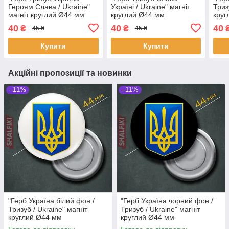
Героям Слава / Ukraine"
Україні / Ukraine" магніт
Триз
магніт круглий Ø44 мм
круглий Ø44 мм
круг
40
40
40
₴
₴
45 ₴
45 ₴
Купити
Купити
Акційні пропозиції та новинки
–11%
–11%
"Герб Українa білий фон /
"Герб Українa чорний фон /
Тризуб / Ukraine" магніт
Тризуб / Ukraine" магніт
круглий Ø44 мм
круглий Ø44 мм