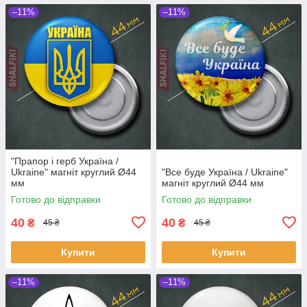
–11%
–11%
"Прапор і герб Українa /
Ukraine" магніт круглий Ø44
"Все буде Україна / Ukraine"
мм
магніт круглий Ø44 мм
Готово до відправки
Готово до відправки
40
40
₴
₴
45 ₴
45 ₴
Купити
Купити
–11%
–11%