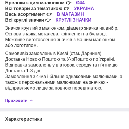
Брелоки з цим малюнком
👉
Ø44
Всі товари за тематикою
👉
УКРАЇНА
Весь асортимент
👉
В МАГАЗИН
Всі круглі значки
👉
КРУГЛІ ЗНАЧКИ
Значок круглий з малюнком, діаметр значка на вибір.
Основа значка металева, кріплення на булавці.
Можливе виготовлення значків з Вашим малюнком
або логотипом.
Самовивіз замовлень в Києві (ст.м. Дарниця).
Доставка Новою Поштою та УкрПоштою по Україні.
Відправка замовлень у вівторок, середу та п'ятницю.
Доставка 1-3 дні.
Замовлення з 4-ма і більше однаковими малюнками, а
також з персональними малюнками на значках -
відправляємо лише за повною передплатою.
Приховати
Характеристики