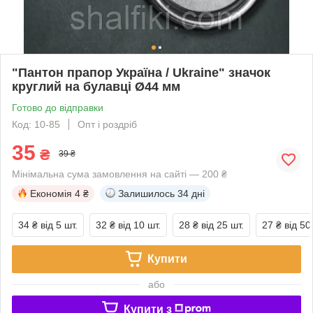
"Пантон прапор Україна / Ukraine" значок
круглий на булавці Ø44 мм
Готово до відправки
Код: 10-85
Опт і роздріб
35
₴
39 ₴
Мінімальна сума замовлення на сайті — 200 ₴
Економія
4 ₴
Залишилось
34 дні
34 ₴
від 5 шт.
32 ₴
від 10 шт.
28 ₴
від 25 шт.
27 ₴
від 50
Купити
або
Купити з