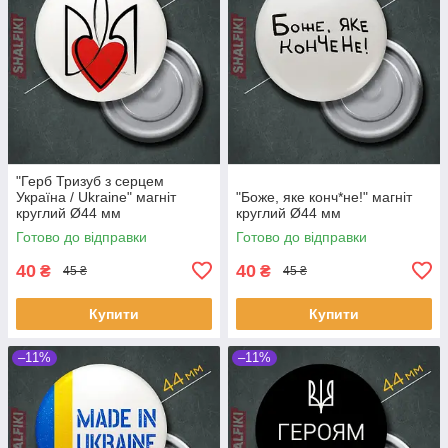
"Герб Тризуб з серцем
Україна / Ukraine" магніт
"Боже, яке конч*не!" магніт
круглий Ø44 мм
круглий Ø44 мм
Готово до відправки
Готово до відправки
40
40
₴
₴
45 ₴
45 ₴
Купити
Купити
–11%
–11%