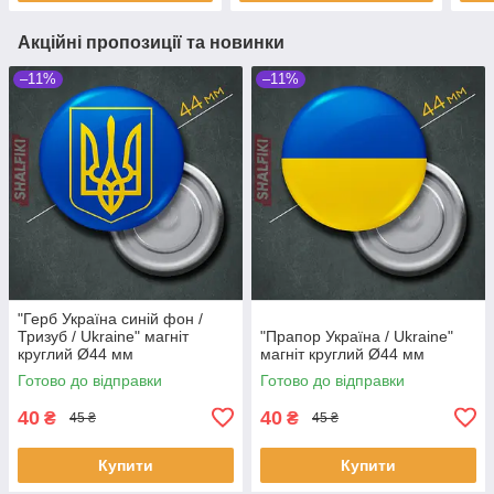
Акційні пропозиції та новинки
–11%
–11%
"Герб Українa синій фон /
Тризуб / Ukraine" магніт
"Прапор Українa / Ukraine"
круглий Ø44 мм
магніт круглий Ø44 мм
Готово до відправки
Готово до відправки
40
40
₴
₴
45 ₴
45 ₴
Купити
Купити