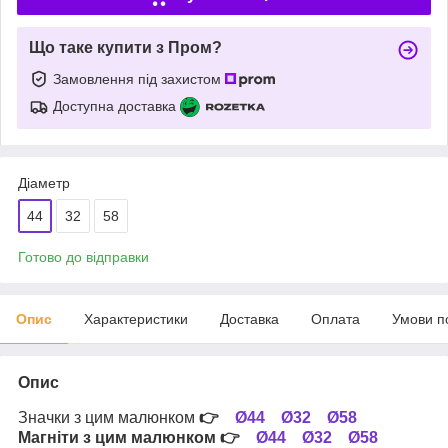
Що таке купити з Пром?
Замовлення під захистом
Доступна доставка
Діаметр
44
32
58
Готово до відправки
Опис
Характеристики
Доставка
Оплата
Умови п
Опис
Значки з цим малюнком
👉
Ø44
Ø32
Ø58
Магніти з цим малюнком
👉
Ø44
Ø32
Ø58