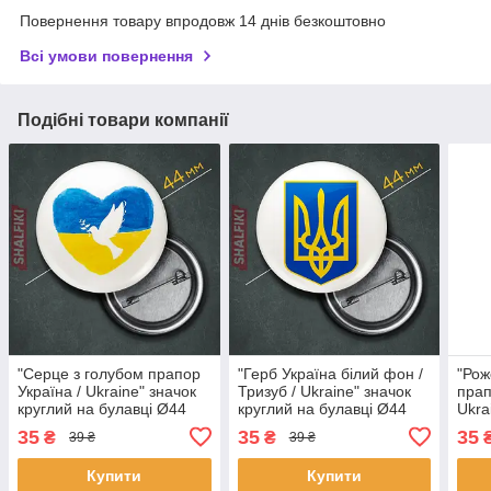
Повернення товару впродовж 14 днів безкоштовно
Всі умови повернення
Подібні товари компанії
"Серце з голубом прапор
"Герб Українa білий фон /
"Рож
Україна / Ukraine" значок
Тризуб / Ukraine" значок
прап
круглий на булавці Ø44
круглий на булавці Ø44
Ukra
мм
мм
була
35
35
35
₴
₴
39 ₴
39 ₴
Купити
Купити