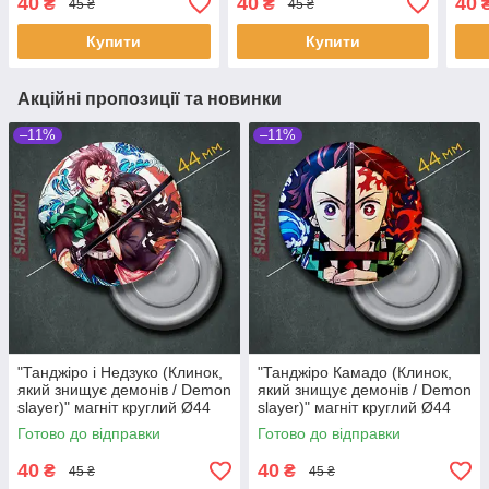
40
40
40
₴
₴
45 ₴
45 ₴
Купити
Купити
Акційні пропозиції та новинки
–11%
–11%
"Танджіро і Недзуко (Клинок,
"Танджіро Камадо (Клинок,
який знищує демонів / Demon
який знищує демонів / Demon
slayer)" магніт круглий Ø44
slayer)" магніт круглий Ø44
мм
мм
Готово до відправки
Готово до відправки
40
40
₴
₴
45 ₴
45 ₴