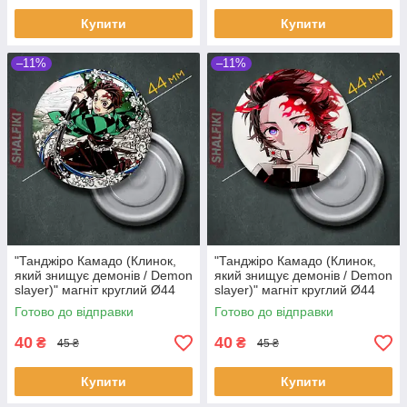
Купити
Купити
–11%
–11%
"Танджіро Камадо (Клинок,
"Танджіро Камадо (Клинок,
який знищує демонів / Demon
який знищує демонів / Demon
slayer)" магніт круглий Ø44
slayer)" магніт круглий Ø44
мм
мм
Готово до відправки
Готово до відправки
40
40
₴
₴
45 ₴
45 ₴
Купити
Купити