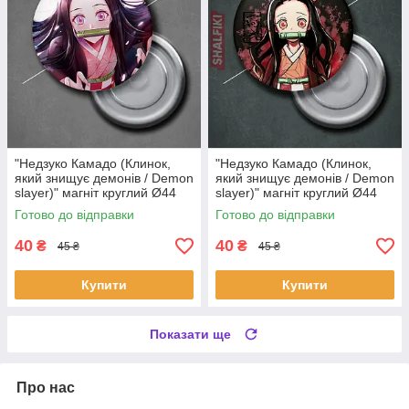
"Недзуко Камадо (Клинок,
"Недзуко Камадо (Клинок,
який знищує демонів / Demon
який знищує демонів / Demon
slayer)" магніт круглий Ø44
slayer)" магніт круглий Ø44
мм
мм
Готово до відправки
Готово до відправки
40
40
₴
₴
45 ₴
45 ₴
Купити
Купити
Показати ще
Про нас