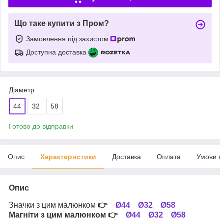
Що таке купити з Пром?
Замовлення під захистом
Доступна доставка
Діаметр
44
32
58
Готово до відправки
Опис
Характеристики
Доставка
Оплата
Умови 
Опис
Значки з цим малюнком
👉
Ø44
Ø32
Ø58
Магніти з цим малюнком
👉
Ø44
Ø32
Ø58