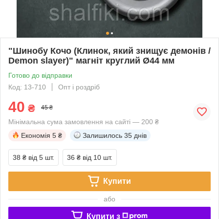
"Шинобу Кочо (Клинок, який знищує демонів /
Demon slayer)" магніт круглий Ø44 мм
Готово до відправки
Код: 13-710
Опт і роздріб
40
₴
45 ₴
Мінімальна сума замовлення на сайті — 200 ₴
Економія
5 ₴
Залишилось
35 днів
38 ₴
від 5 шт.
36 ₴
від 10 шт.
Купити
або
Купити з