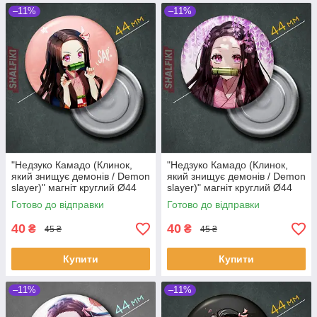
–11%
–11%
"Недзуко Камадо (Клинок,
"Недзуко Камадо (Клинок,
який знищує демонів / Demon
який знищує демонів / Demon
slayer)" магніт круглий Ø44
slayer)" магніт круглий Ø44
мм
мм
Готово до відправки
Готово до відправки
40
40
₴
₴
45 ₴
45 ₴
Купити
Купити
–11%
–11%