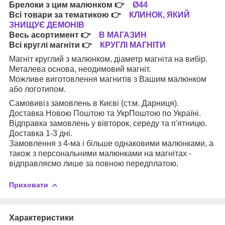
Брелоки з цим малюнком
👉
Ø44
Всі товари за тематикою
👉
КЛИНОК, ЯКИЙ
ЗНИЩУЄ ДЕМОНІВ
Весь асортимент
👉
В МАГАЗИН
Всі круглі магніти
👉
КРУГЛІ МАГНІТИ
Магніт круглий з малюнком, діаметр магніта на вибір.
Металева основа, неодимовий магніт.
Можливе виготовлення магнитів з Вашим малюнком
або логотипом.
Самовивіз замовлень в Києві (ст.м. Дарниця).
Доставка Новою Поштою та УкрПоштою по Україні.
Відправка замовлень у вівторок, середу та п'ятницю.
Доставка 1-3 дні.
Замовлення з 4-ма і більше однаковими малюнками, а
також з персональними малюнками на магнітах -
відправляємо лише за повною передплатою.
Приховати
Характеристики