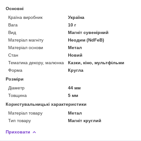
Основні
Країна виробник
Україна
Вага
10 г
Вид
Магніт сувенірний
Матеріал магніту
Неодим (NdFeB)
Матеріал основи
Метал
Стан
Новий
Тематика декору, малюнка
Казки, кіно, мультфільми
Форма
Кругла
Розміри
Діаметр
44 мм
Товщина
5 мм
Користувальницькі характеристики
Матеріал товару
Метал
Тип товару
Магніт круглий
Приховати