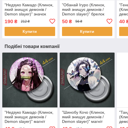
"Недзуко Камадо (Клинок,
"Обанай Ігуро (Клинок,
"Ген
який знищує демонів /
який знищує демонів /
(Кли
Demon slayer)" значок
Demon slayer)" брелок
демо
(пін) металевий
круглий Ø44 мм
плак
190
50
40
₴
₴
212 ₴
56 ₴
А5 (
Купити
Купити
Подібні товари компанії
"Недзуко Камадо (Клинок,
"Шинобу Кочо (Клинок,
"Тан
який знищує демонів /
який знищує демонів /
(Кли
Demon slayer)" магніт
Demon slayer)" магніт
демо
круглий Ø44 мм
круглий Ø44 мм
магн