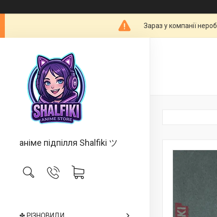
Зараз у компанії неро
аніме підпілля Shalfiki ツ
✤ РІЗНОВИДИ