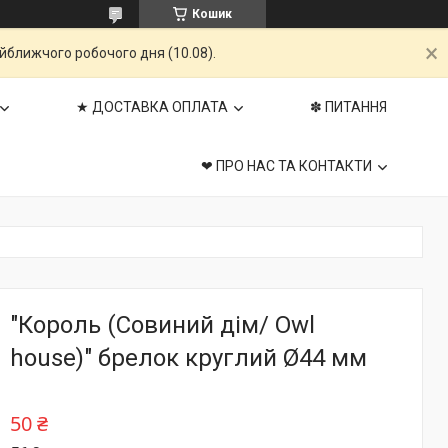
Кошик
айближчого робочого дня (10.08).
★ ДОСТАВКА ОПЛАТА
✽ ПИТАННЯ
❤ ПРО НАС ТА КОНТАКТИ
"Король (Совиний дім/ Owl
house)" брелок круглий Ø44 мм
50 ₴