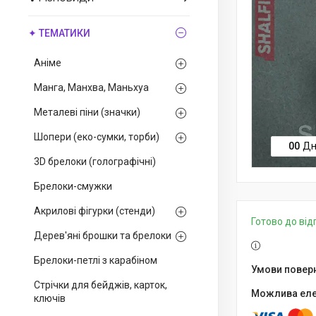
✦ ТЕМАТИКИ
Аніме
Манга, Манхва, Маньхуа
Металеві піни (значки)
Шопери (еко-сумки, торби)
0
0
Дн
3D брелоки (голографічні)
Брелоки-смужки
Акрилові фігурки (стенди)
Готово до ві
Дерев'яні брошки та брелоки
Брелоки-петлі з карабіном
Стрічки для бейджів, карток,
ключів