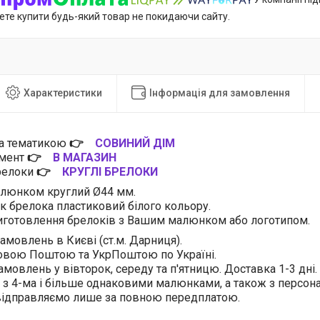
ете купити будь-який товар не покидаючи сайту.
Характеристики
Інформація для замовлення
за тематикою
👉
СОВИНИЙ ДІМ
имент
👉
В МАГАЗИН
брелоки
👉
КРУГЛІ БРЕЛОКИ
алюнком круглий Ø44 мм.
ік брелока пластиковий білого кольору.
готовлення брелоків з Вашим малюнком або логотипом.
амовлень в Києві (ст.м. Дарниця).
овою Поштою та УкрПоштою по Україні.
амовлень у вівторок, середу та п'ятницю. Доставка 1-3 дні.
 з 4-ма і більше однаковими малюнками, а також з персо
 відправляємо лише за повною передплатою.