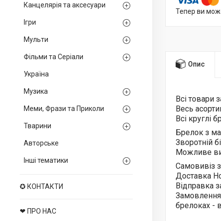
Канцелярія та аксесуари
Тепер ви мож
Ігри
Мульти
Фільми та Серіали
Опис
Україна
Музика
Всі товари 
Весь асорт
Меми, Фрази та Приколи
Всі круглі 
Тварини
Брелок з м
Зворотній б
Авторське
Можливе ви
Інші тематики
Самовивіз з
Доставка Н
Відправка з
✪ КОНТАКТИ
Замовлення
брелоках -
❤ ПРО НАС