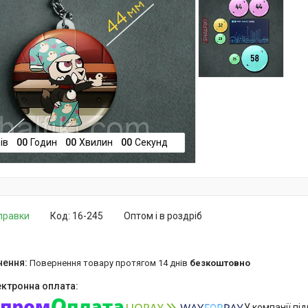
ів
0
0
Годин
0
0
Хвилин
0
0
Секунд
дправки
Код:
16-245
Оптом і в роздріб
повернення товару протягом 14 днів
безкоштовно
У компанії пі