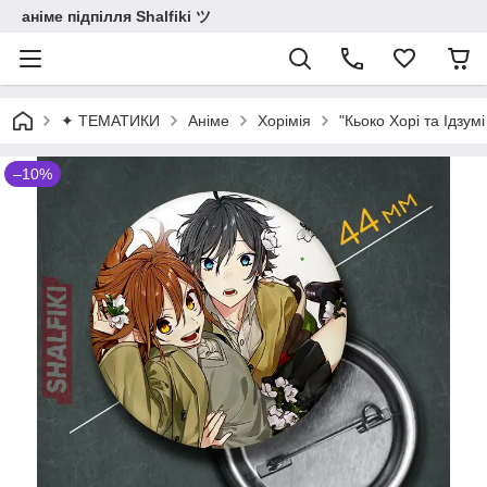
аніме підпілля Shalfiki ツ
✦ ТЕМАТИКИ
Аніме
Хорімія
"Кьоко Хорі та Ідзум
–10%