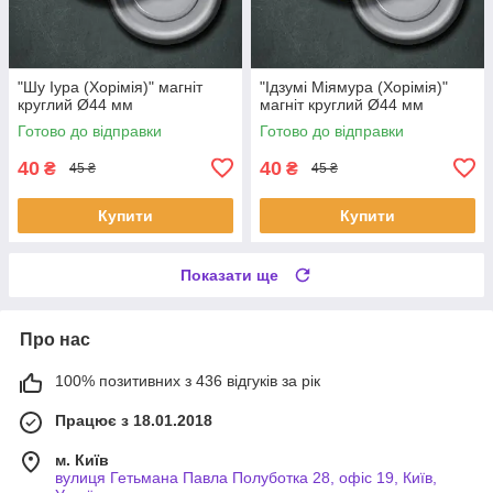
"Шу Іура (Хорімія)" магніт
"Ідзумі Міямура (Хорімія)"
круглий Ø44 мм
магніт круглий Ø44 мм
Готово до відправки
Готово до відправки
40
40
₴
₴
45 ₴
45 ₴
Купити
Купити
Показати ще
Про нас
100% позитивних з 436 відгуків за рік
Працює з 18.01.2018
м. Київ
вулиця Гетьмана Павла Полуботка 28, офіс 19, Київ,