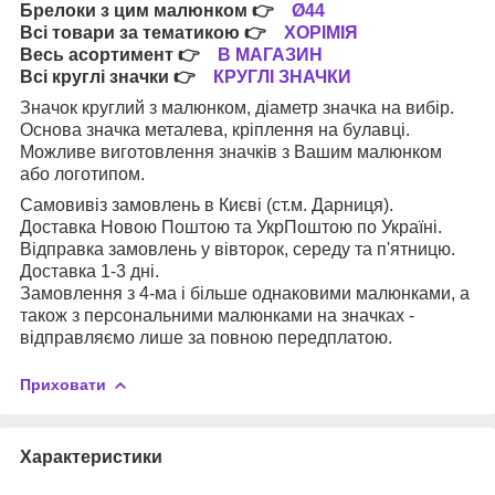
Брелоки з цим малюнком
👉
Ø44
Всі товари за тематикою
👉
ХОРІМІЯ
Весь асортимент
👉
В МАГАЗИН
Всі круглі значки
👉
КРУГЛІ ЗНАЧКИ
Значок круглий з малюнком, діаметр значка на вибір.
Основа значка металева, кріплення на булавці.
Можливе виготовлення значків з Вашим малюнком
або логотипом.
Самовивіз замовлень в Києві (ст.м. Дарниця).
Доставка Новою Поштою та УкрПоштою по Україні.
Відправка замовлень у вівторок, середу та п'ятницю.
Доставка 1-3 дні.
Замовлення з 4-ма і більше однаковими малюнками, а
також з персональними малюнками на значках -
відправляємо лише за повною передплатою.
Приховати
Характеристики