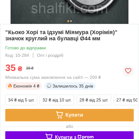
"Кьоко Хорі та Ідзумі Міямура (Хорімія)"
значок круглий на булавці Ø44 мм
Готово до відправки
Код: 10-284
Опт і роздріб
35
₴
39 ₴
Мінімальна сума замовлення на сайті — 200 ₴
Економія
4 ₴
Залишилось
35 днів
34 ₴
від 5 шт.
32 ₴
від 10 шт.
28 ₴
від 25 шт.
27 ₴
від 50
Купити
або
Купити з