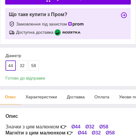
Що таке купити з Пром?
Замовлення під захистом
Доступна доставка
Діаметр
44
32
58
Готово до відправки
Опис
Характеристики
Доставка
Оплата
Умови п
Опис
Значки з цим малюнком
👉
Ø44
Ø32
Ø58
Магніти з цим малюнком
👉
Ø44
Ø32
Ø58