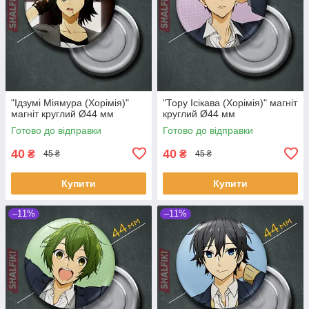
"Ідзумі Міямура (Хорімія)"
"Тору Ісікава (Хорімія)" магніт
магніт круглий Ø44 мм
круглий Ø44 мм
Готово до відправки
Готово до відправки
40
40
₴
₴
45 ₴
45 ₴
Купити
Купити
–11%
–11%