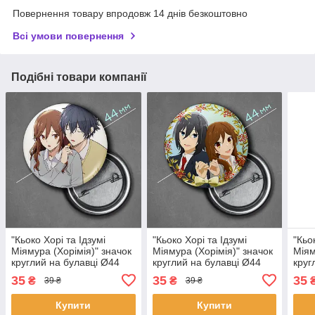
Повернення товару впродовж 14 днів безкоштовно
Всі умови повернення
Подібні товари компанії
"Кьоко Хорі та Ідзумі
"Кьоко Хорі та Ідзумі
"Кьо
Міямура (Хорімія)" значок
Міямура (Хорімія)" значок
Міям
круглий на булавці Ø44
круглий на булавці Ø44
круг
мм
мм
мм
35
35
35
₴
₴
39 ₴
39 ₴
Купити
Купити