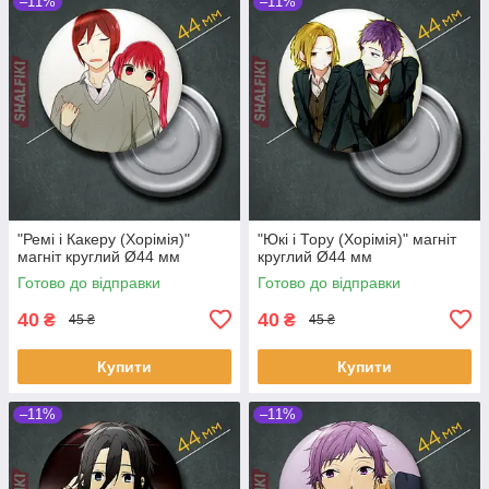
–11%
–11%
"Ремі і Какеру (Хорімія)"
"Юкі і Тору (Хорімія)" магніт
магніт круглий Ø44 мм
круглий Ø44 мм
Готово до відправки
Готово до відправки
40
40
₴
₴
45 ₴
45 ₴
Купити
Купити
–11%
–11%