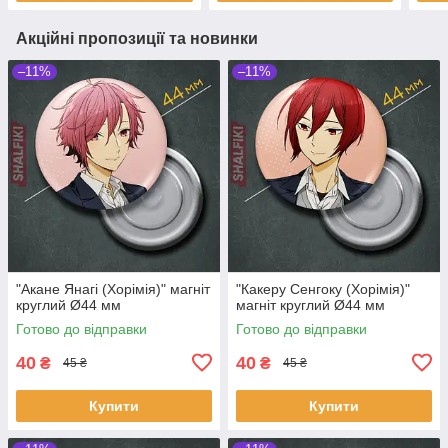
Акційні пропозиції та новинки
–11%
–11%
"Акане Янагі (Хорімія)" магніт
"Какеру Сенгоку (Хорімія)"
круглий Ø44 мм
магніт круглий Ø44 мм
Готово до відправки
Готово до відправки
40
40
₴
₴
45 ₴
45 ₴
Купити
Купити