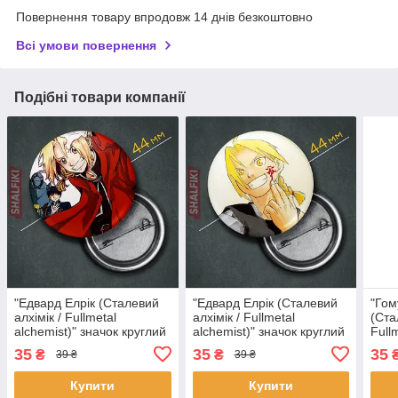
Повернення товару впродовж 14 днів безкоштовно
Всі умови повернення
Подібні товари компанії
"Едвард Елрік (Сталевий
"Едвард Елрік (Сталевий
"Гом
алхімік / Fullmetal
алхімік / Fullmetal
(Ста
alchemist)" значок круглий
alchemist)" значок круглий
Full
на булавці Ø44 мм
на булавці Ø44 мм
знач
35
35
35
₴
₴
39 ₴
39 ₴
Ø44
Купити
Купити