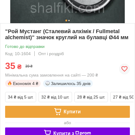
"Рой Мустанг (Сталевий алхімік / Fullmetal
alchemist)" значок круглий на булавці Ø44 мм
Готово до відправки
Код: 10-1604
Опт і роздріб
35
₴
39 ₴
Мінімальна сума замовлення на сайті — 200 ₴
Економія
4 ₴
Залишилось
35 днів
34 ₴
від 5 шт.
32 ₴
від 10 шт.
28 ₴
від 25 шт.
27 ₴
від 50
Купити
або
Купити з