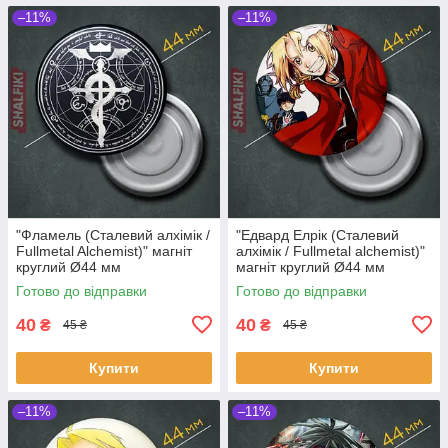
–11%
–11%
"Фламель (Сталевий алхімік /
"Едвард Елрік (Сталевий
Fullmetal Alchemist)" магніт
алхімік / Fullmetal alchemist)"
круглий Ø44 мм
магніт круглий Ø44 мм
Готово до відправки
Готово до відправки
40
40
₴
₴
45 ₴
45 ₴
Купити
Купити
–11%
–11%