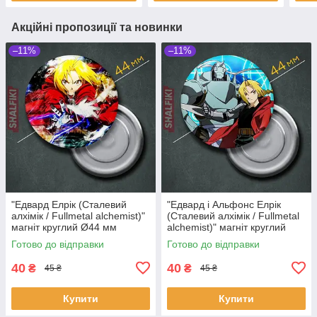
Акційні пропозиції та новинки
–11%
–11%
"Едвард Елрік (Сталевий
"Едвард і Альфонс Елрік
алхімік / Fullmetal alchemist)"
(Сталевий алхімік / Fullmetal
магніт круглий Ø44 мм
alchemist)" магніт круглий
Ø44 мм
Готово до відправки
Готово до відправки
40
40
₴
₴
45 ₴
45 ₴
Купити
Купити