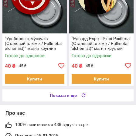
"Уроборос гомункулів
"Едвард Елрік і Уінрі Рокбелл
(Сталевий алхімік / Fullmetal
(Сталевий алхімік / Fullmetal
alchemist)" магніт круглий
alchemist)" магніт круглий
Ø44 мм
Ø44 мм
Готово до відправки
Готово до відправки
40
40
₴
₴
45 ₴
45 ₴
Купити
Купити
Показати ще
Про нас
100% позитивних з 436 відгуків за рік
Працює з 18.01.2018