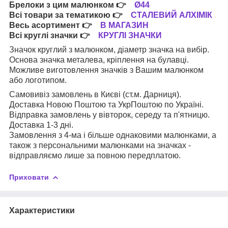
Брелоки з цим малюнком
👉
Ø44
Всі товари за тематикою
👉
СТАЛЕВИЙ АЛХІМІК
Весь асортимент
👉
В МАГАЗИН
Всі круглі значки
👉
КРУГЛІ ЗНАЧКИ
Значок круглий з малюнком, діаметр значка на вибір.
Основа значка металева, кріплення на булавці.
Можливе виготовлення значків з Вашим малюнком
або логотипом.
Самовивіз замовлень в Києві (ст.м. Дарниця).
Доставка Новою Поштою та УкрПоштою по Україні.
Відправка замовлень у вівторок, середу та п'ятницю.
Доставка 1-3 дні.
Замовлення з 4-ма і більше однаковими малюнками, а
також з персональними малюнками на значках -
відправляємо лише за повною передплатою.
Приховати
Характеристики