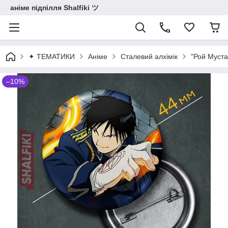
аніме підпілля Shalfiki ツ
✦ ТЕМАТИКИ
Аніме
Сталевий алхімік
"Рой Муста
–10%