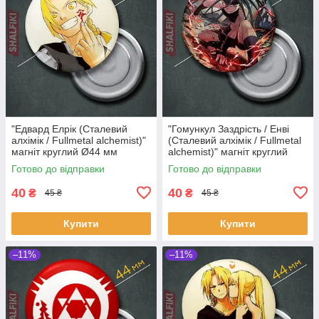
"Едвард Елрік (Сталевий
"Гомункул Заздрість / Енві
алхімік / Fullmetal alchemist)"
(Сталевий алхімік / Fullmetal
магніт круглий Ø44 мм
alchemist)" магніт круглий
Ø44 мм
Готово до відправки
Готово до відправки
40
40
₴
₴
45 ₴
45 ₴
Купити
Купити
–11%
–11%