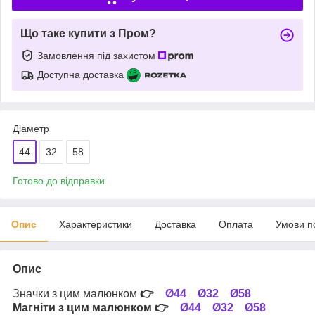
Що таке купити з Пром?
Замовлення під захистом
Доступна доставка
Діаметр
44
32
58
Готово до відправки
Опис
Характеристики
Доставка
Оплата
Умови п
Опис
Значки з цим малюнком
👉
Ø44
Ø32
Ø58
Магніти з цим малюнком
👉
Ø44
Ø32
Ø58