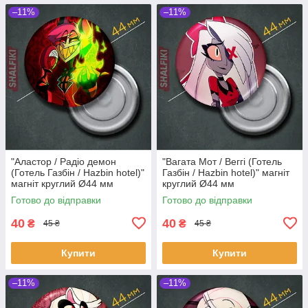
–11%
–11%
"Аластор / Радіо демон
"Вагата Мот / Веггі (Готель
(Готель Газбін / Hazbin hotel)"
Газбін / Hazbin hotel)" магніт
магніт круглий Ø44 мм
круглий Ø44 мм
Готово до відправки
Готово до відправки
40
40
₴
₴
45 ₴
45 ₴
Купити
Купити
–11%
–11%