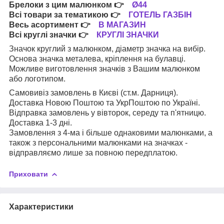
Брелоки з цим малюнком
👉
Ø44
Всі товари за тематикою
👉
ГОТЕЛЬ ГАЗБІН
Весь асортимент
👉
В МАГАЗИН
Всі круглі значки
👉
КРУГЛІ ЗНАЧКИ
Значок круглий з малюнком, діаметр значка на вибір.
Основа значка металева, кріплення на булавці.
Можливе виготовлення значків з Вашим малюнком
або логотипом.
Самовивіз замовлень в Києві (ст.м. Дарниця).
Доставка Новою Поштою та УкрПоштою по Україні.
Відправка замовлень у вівторок, середу та п'ятницю.
Доставка 1-3 дні.
Замовлення з 4-ма і більше однаковими малюнками, а
також з персональними малюнками на значках -
відправляємо лише за повною передплатою.
Приховати
Характеристики