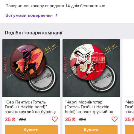
Повернення товару впродовж 14 днів безкоштовно
Всі умови повернення
Подібні товари компанії
"Сер Пентіус (Готель
"Чарлі Морнінгстар
"Чер
Газбін / Hazbin hotel)"
(Готель Газбін / Hazbin
Газбі
значок круглий на булавці
hotel)" значок круглий на
знач
Ø44 мм
булавці Ø44 мм
Ø44
35
35
35
₴
₴
39 ₴
39 ₴
Купити
Купити