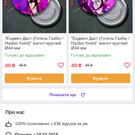
"Енджел Даст (Готель Газбін /
"Енджел Даст (Готель Газбін /
Hazbin hotel)" магніт круглий
Hazbin hotel)" магніт круглий
Ø44 мм
Ø44 мм
Готово до відправки
Готово до відправки
40
40
₴
₴
45 ₴
45 ₴
Купити
Купити
Показати ще
Про нас
100% позитивних з 436 відгуків за рік
Працює з 18.01.2018