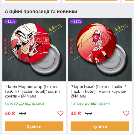
Акційні пропозиції та новинки
–11%
–11%
"Чарлі Морнінгстар (Готель
"Черрі Бомб (Готель Газбін /
Газбін / Hazbin hotel)" магніт
Hazbin hotel)" магніт круглий
круглий Ø44 мм
Ø44 мм
Готово до відправки
Готово до відправки
40
40
₴
₴
45 ₴
45 ₴
Купити
Купити