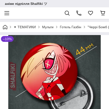
аніме підпілля Shalfiki ツ
✦ ТЕМАТИКИ
Мульти
Готель Газбін
"Черрі Бомб (
–10%