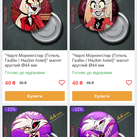
"Чарлі Морнінгстар (Готель
"Чарлі Морнінгстар (Готель
Газбін / Hazbin hotel)" магніт
Газбін / Hazbin hotel)" магніт
круглий Ø44 мм
круглий Ø44 мм
Готово до відправки
Готово до відправки
40
40
₴
₴
45 ₴
45 ₴
Купити
Купити
–11%
–11%