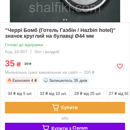
"Черрі Бомб (Готель Газбін / Hazbin hotel)"
значок круглий на булавці Ø44 мм
Готово до відправки
Код: 10-907
Опт і роздріб
35
₴
39 ₴
Мінімальна сума замовлення на сайті — 200 ₴
Економія
4 ₴
Залишилось
35 днів
34 ₴
від 5 шт.
32 ₴
від 10 шт.
28 ₴
від 25 шт.
27 ₴
від 50
Купити
або
Купити з