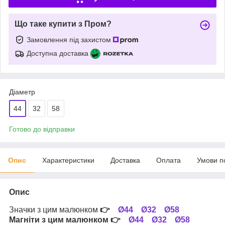
Що таке купити з Пром?
Замовлення під захистом
Доступна доставка
Діаметр
44
32
58
Готово до відправки
Опис
Характеристики
Доставка
Оплата
Умови п
Опис
Значки з цим малюнком
👉
Ø44
Ø32
Ø58
Магніти з цим малюнком
👉
Ø44
Ø32
Ø58