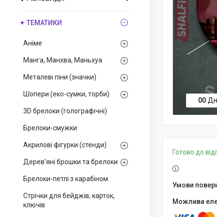
✦ ТЕМАТИКИ
Аніме
Манга, Манхва, Маньхуа
Металеві піни (значки)
Шопери (еко-сумки, торби)
0
0
Дн
3D брелоки (голографічні)
Брелоки-смужки
Акрилові фігурки (стенди)
Готово до ві
Дерев'яні брошки та брелоки
Брелоки-петлі з карабіном
Стрічки для бейджів, карток,
ключів