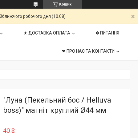
Кошик
айближчого робочого дня (10.08).
★ ДОСТАВКА ОПЛАТА
✽ ПИТАННЯ
❤ ПРО НАС ТА КОНТАКТИ
"Луна (Пекельний бос / Helluva
boss)" магніт круглий Ø44 мм
40 ₴