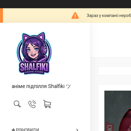
Зараз у компанії неро
аніме підпілля Shalfiki ツ
✤ РІЗНОВИДИ