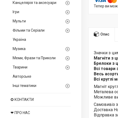
Канцелярія та аксесуари
Тепер ви мож
Ігри
Мульти
Фільми та Серіали
Опис
Україна
Музика
Значки з ц
Магніти з 
Меми, Фрази та Приколи
Брелоки з
Тварини
Всі товари
Весь асор
Авторське
Всі круглі 
Інші тематики
Магніт круг
Металева ос
Можливе ви
✪ КОНТАКТИ
Самовивіз з
Доставка Н
❤ ПРО НАС
Відправка з