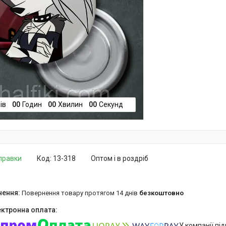
ів
0
0
Годин
0
0
Хвилин
0
0
Секунд
дправки
Код:
13-318
Оптом і в роздріб
повернення товару протягом 14 днів
безкоштовно
У компанії пі