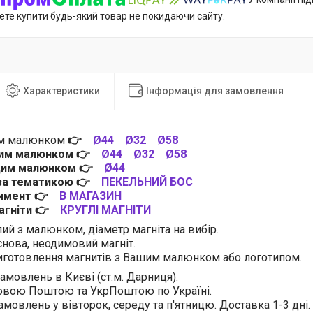
ете купити будь-який товар не покидаючи сайту.
Характеристики
Інформація для замовлення
им малюнком
👉
Ø44
Ø32
Ø58
цим малюнком
👉
Ø44
Ø32
Ø58
 цим малюнком
👉
Ø44
 за тематикою
👉
ПЕКЕЛЬНИЙ БОС
тимент
👉
В МАГАЗИН
магніти
👉
КРУГЛІ МАГНІТИ
лий з малюнком, діаметр магніта на вибір.
нова, неодимовий магніт.
готовлення магнитів з Вашим малюнком або логотипом.
амовлень в Києві (ст.м. Дарниця).
овою Поштою та УкрПоштою по Україні.
амовлень у вівторок, середу та п'ятницю. Доставка 1-3 дні.