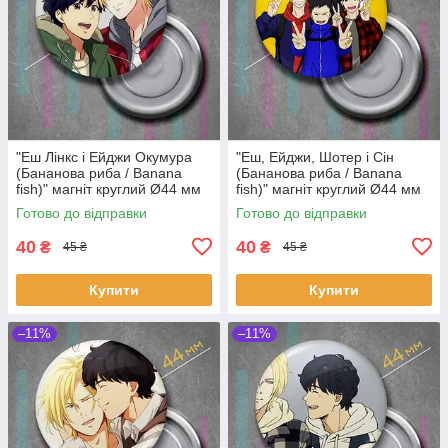
"Еш Лінкс і Ейджи Окумура
"Еш, Ейджи, Шотер і Сін
(Бананова риба / Banana
(Бананова риба / Banana
fish)" магніт круглий Ø44 мм
fish)" магніт круглий Ø44 мм
Готово до відправки
Готово до відправки
40
40
₴
₴
45 ₴
45 ₴
Купити
Купити
–11%
–11%