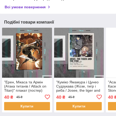
Всі умови повернення
Подібні товари компанії
"Ерен, Мікаса та Армін
"Куміко Ямамура і Цунео
"Аса
(Атака титанів / Attack on
Судзукава (Жозе, тигр і
Касе
Titan)" плакат (постер)
риба / Josee, the tiger and
Ston
розміром А5 (14х20см)
the fish)" плакат (постер)
розм
40
40
40
₴
₴
45 ₴
45 ₴
розміром А5 (14х20см)
Купити
Купити