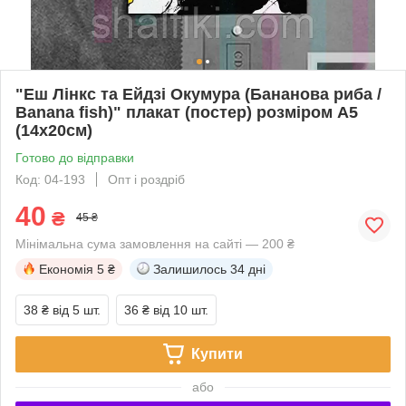
"Еш Лінкс та Ейдзі Окумура (Бананова риба /
Banana fish)" плакат (постер) розміром А5
(14х20см)
Готово до відправки
Код: 04-193
Опт і роздріб
40
₴
45 ₴
Мінімальна сума замовлення на сайті — 200 ₴
Економія
5 ₴
Залишилось
34 дні
38 ₴
від 5 шт.
36 ₴
від 10 шт.
Купити
або