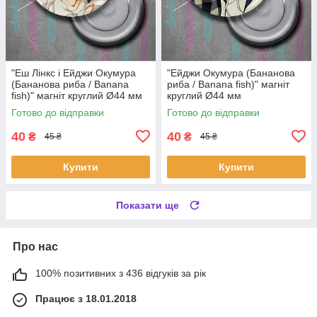
"Еш Лінкс і Ейджи Окумура
"Ейджи Окумура (Бананова
(Бананова риба / Banana
риба / Banana fish)" магніт
fish)" магніт круглий Ø44 мм
круглий Ø44 мм
Готово до відправки
Готово до відправки
40
40
₴
₴
45 ₴
45 ₴
Купити
Купити
Показати ще
Про нас
100% позитивних з 436 відгуків за рік
Працює з 18.01.2018