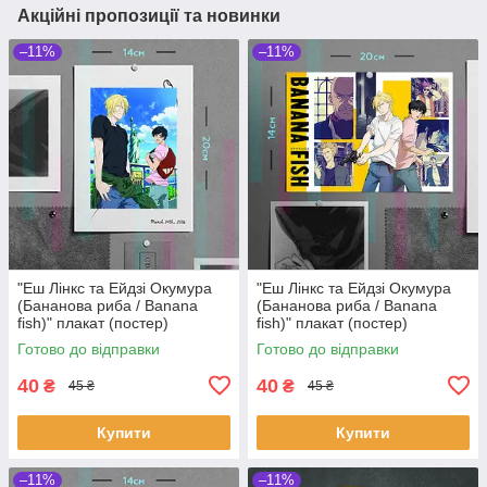
Акційні пропозиції та новинки
–11%
–11%
"Еш Лінкс та Ейдзі Окумура
"Еш Лінкс та Ейдзі Окумура
(Бананова риба / Banana
(Бананова риба / Banana
fish)" плакат (постер)
fish)" плакат (постер)
розміром А5 (14х20см)
розміром А5 (20х14см)
Готово до відправки
Готово до відправки
40
40
₴
₴
45 ₴
45 ₴
Купити
Купити
–11%
–11%