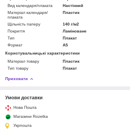
Вид календаря/плаката
Настінний
Матеріал календаря/
Пластик
плаката
Щільність паперу
140 г/м2
Покриття
Ламіноване
Тип
Плакат
Формат
A5
Користувальницькі характеристики
Матеріал товару
Пластик
Тип товару
Плакат
Приховати
Умови доставки
Нова Пошта
Магазини Rozetka
Укрпошта