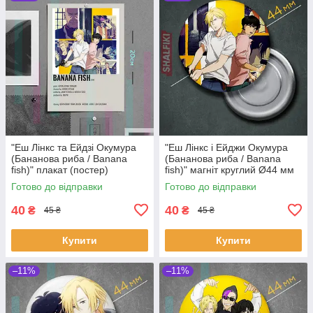
"Еш Лінкс та Ейдзі Окумура
"Еш Лінкс і Ейджи Окумура
(Бананова риба / Banana
(Бананова риба / Banana
fish)" плакат (постер)
fish)" магніт круглий Ø44 мм
розміром А5 (14х20см)
Готово до відправки
Готово до відправки
40
40
₴
₴
45 ₴
45 ₴
Купити
Купити
–11%
–11%