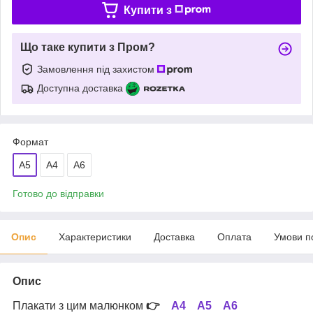
Купити з
Що таке купити з Пром?
Замовлення під захистом
Доступна доставка
Формат
A5
A4
А6
Готово до відправки
Опис
Характеристики
Доставка
Оплата
Умови п
Опис
Плакати з цим малюнком
👉
А4
А5
А6