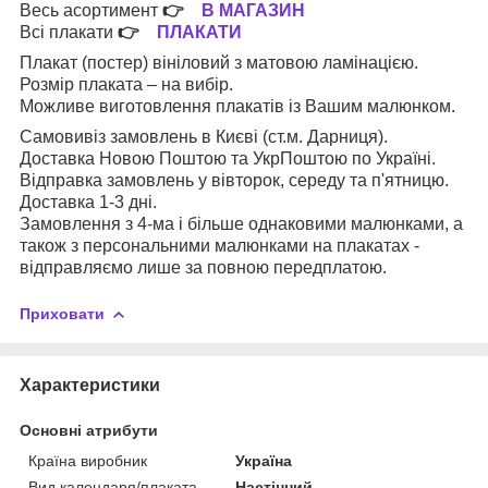
Весь асортимент
👉
В МАГАЗИН
Всі плакати
👉
ПЛАКАТИ
Плакат (постер) вініловий з матовою ламінацією.
Розмір плаката – на вибір.
Можливе виготовлення плакатів із Вашим малюнком.
Самовивіз замовлень в Києві (ст.м. Дарниця).
Доставка Новою Поштою та УкрПоштою по Україні.
Відправка замовлень у вівторок, середу та п'ятницю.
Доставка 1-3 дні.
Замовлення з 4-ма і більше однаковими малюнками, а
також з персональними малюнками на плакатах -
відправляємо лише за повною передплатою.
Приховати
Характеристики
Основні атрибути
Країна виробник
Україна
Вид календаря/плаката
Настінний