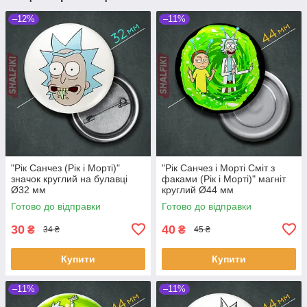
–12%
–11%
"Рік Санчез (Рік і Морті)"
"Рік Санчез і Морті Сміт з
значок круглий на булавці
факами (Рік і Морті)" магніт
Ø32 мм
круглий Ø44 мм
Готово до відправки
Готово до відправки
30
40
₴
₴
34 ₴
45 ₴
Купити
Купити
–11%
–11%