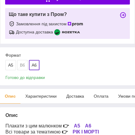
Що таке купити з Пром?
Замовлення під захистом
Доступна доставка
Формат
A5
В6
А6
Готово до відправки
Опис
Характеристики
Доставка
Оплата
Умови п
Опис
Плакати з цим малюнком
👉
А5
А6
Всі товари за тематикою
👉
РІК І МОРТІ