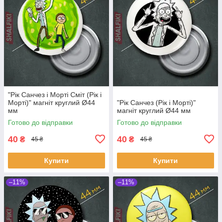
"Рік Санчез і Морті Сміт (Рік і
Морті)" магніт круглий Ø44
"Рік Санчез (Рік і Морті)"
мм
магніт круглий Ø44 мм
Готово до відправки
Готово до відправки
40
40
₴
₴
45 ₴
45 ₴
Купити
Купити
–11%
–11%