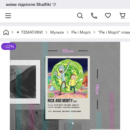
аніме підпілля Shalfiki ツ
✦ ТЕМАТИКИ
Мульти
Рік і Морті
"Рік і Морті" пл
–12%