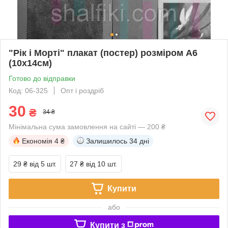
"Рік і Морті" плакат (постер) розміром А6
(10х14см)
Готово до відправки
Код: 06-325
Опт і роздріб
30
₴
34 ₴
Мінімальна сума замовлення на сайті — 200 ₴
Економія
4 ₴
Залишилось
34 дні
29 ₴
від 5 шт.
27 ₴
від 10 шт.
Купити
або
Купити з