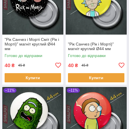
"Рік Санчез і Морті Сміт (Рік і
Морті)" магніт круглий Ø44
"Рік Санчез (Рік і Морті)"
мм
магніт круглий Ø44 мм
Готово до відправки
Готово до відправки
40
40
₴
₴
45 ₴
45 ₴
Купити
Купити
–11%
–11%