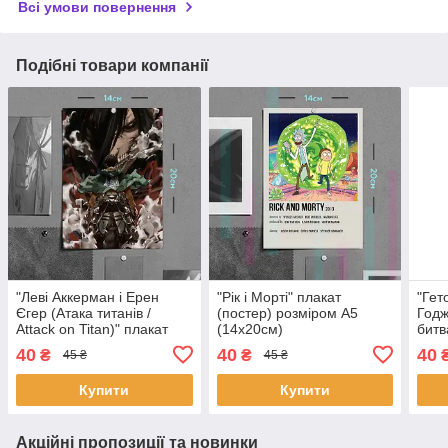
Всі умови повернення
Подібні товари компанії
"Леві Аккерман і Ерен
"Рік і Морті" плакат
"Гет
Єгер (Атака титанів /
(постер) розміром А5
Годж
Attack on Titan)" плакат
(14х20см)
битв
(постер) розміром А5
плак
40
40
40
₴
₴
45 ₴
45 ₴
(14х20см)
А5 (
Купити
Купити
Акційні пропозиції та новинки