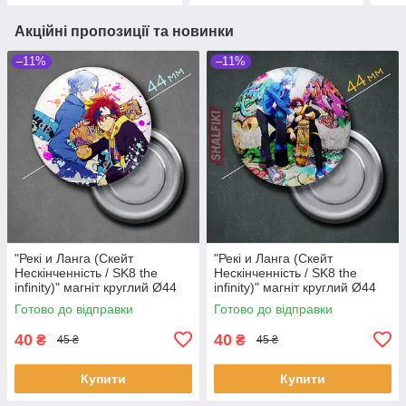
Акційні пропозиції та новинки
–11%
–11%
"Рекі и Ланга (Скейт
"Рекі и Ланга (Скейт
Нескінченність / SK8 the
Нескінченність / SK8 the
infinity)" магніт круглий Ø44
infinity)" магніт круглий Ø44
мм
мм
Готово до відправки
Готово до відправки
40
40
₴
₴
45 ₴
45 ₴
Купити
Купити