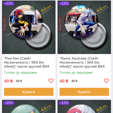
–11%
–11%
"Рeкі Кян (Скейт
"Ланга Хасегава (Скейт
Нескінченність / SK8 the
Нескінченність / SK8 the
infinity)" магніт круглий Ø44
infinity)" магніт круглий Ø44
мм
мм
Готово до відправки
Готово до відправки
40
40
₴
₴
45 ₴
45 ₴
Купити
Купити
–11%
–11%