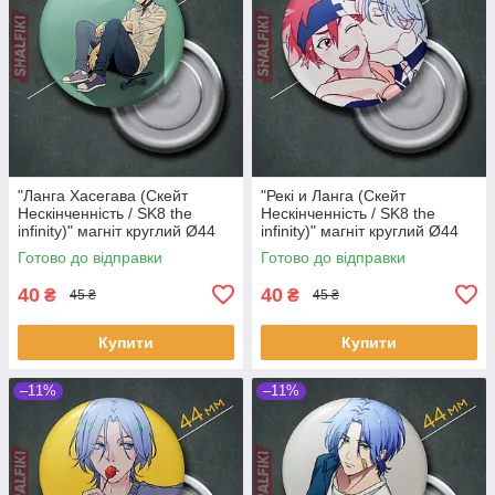
"Ланга Хасегава (Скейт
"Рекі и Ланга (Скейт
Нескінченність / SK8 the
Нескінченність / SK8 the
infinity)" магніт круглий Ø44
infinity)" магніт круглий Ø44
мм
мм
Готово до відправки
Готово до відправки
40
40
₴
₴
45 ₴
45 ₴
Купити
Купити
–11%
–11%