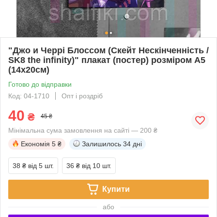
"Джо и Черрі Блоссом (Скейт Нескінченність /
SK8 the infinity)" плакат (постер) розміром А5
(14х20см)
Готово до відправки
Код: 04-1710
Опт і роздріб
40
₴
45 ₴
Мінімальна сума замовлення на сайті — 200 ₴
Економія
5 ₴
Залишилось
34 дні
38 ₴
від 5 шт.
36 ₴
від 10 шт.
Купити
або