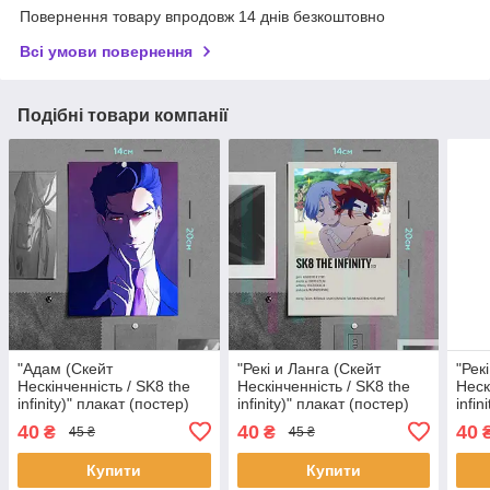
Повернення товару впродовж 14 днів безкоштовно
Всі умови повернення
Подібні товари компанії
"Адам (Скейт
"Рекі и Ланга (Скейт
"Рек
Нескінченність / SK8 the
Нескінченність / SK8 the
Неск
infinity)" плакат (постер)
infinity)" плакат (постер)
infin
розміром А5 (14х20см)
розміром А5 (14х20см)
розм
40
40
40
₴
₴
45 ₴
45 ₴
Купити
Купити