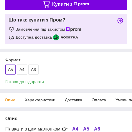
Купити з
Що таке купити з Пром?
Замовлення під захистом
Доступна доставка
Формат
A5
A4
А6
Готово до відправки
Опис
Характеристики
Доставка
Оплата
Умови п
Опис
Плакати з цим малюнком
👉
А4
А5
А6