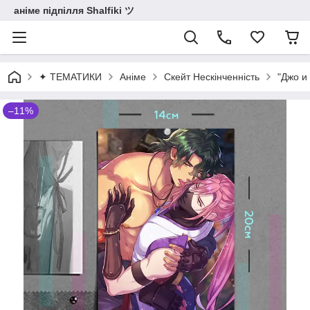
аніме підпілля Shalfiki ツ
✦ ТЕМАТИКИ
Аніме
Скейт Нескінченність
"Джо и 
–11%