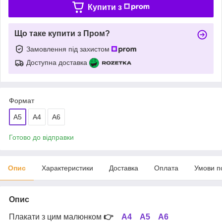
Купити з
Що таке купити з Пром?
Замовлення під захистом
Доступна доставка
Формат
A5
A4
А6
Готово до відправки
Опис
Характеристики
Доставка
Оплата
Умови п
Опис
Плакати з цим малюнком
👉
А4
А5
А6