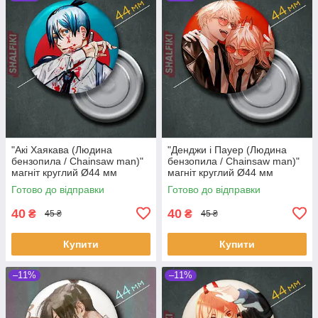
"Акі Хаякава (Людина
"Денджи і Пауер (Людина
бензопила / Chainsaw man)"
бензопила / Chainsaw man)"
магніт круглий Ø44 мм
магніт круглий Ø44 мм
Готово до відправки
Готово до відправки
40
40
₴
₴
45 ₴
45 ₴
Купити
Купити
–11%
–11%