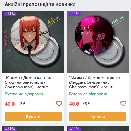
Акційні пропозиції та новинки
–11%
–11%
"Макіма / Демон контролю
"Макіма / Демон контролю
(Людина бензопила /
(Людина бензопила /
Chainsaw man)" магніт
Chainsaw man)" магніт
круглий Ø44 мм
круглий Ø44 мм
Готово до відправки
Готово до відправки
40
40
₴
₴
45 ₴
45 ₴
Купити
Купити
–11%
–11%