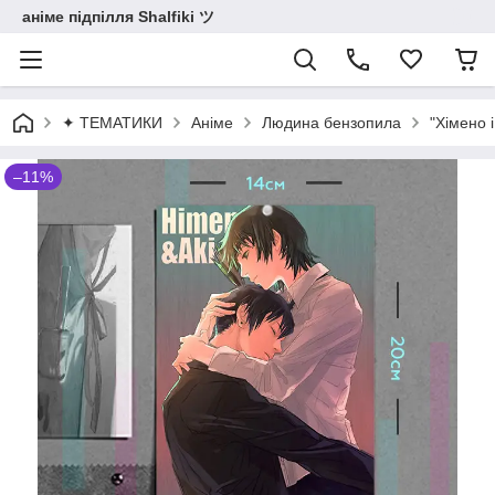
аніме підпілля Shalfiki ツ
✦ ТЕМАТИКИ
Аніме
Людина бензопила
"Хімено 
–11%