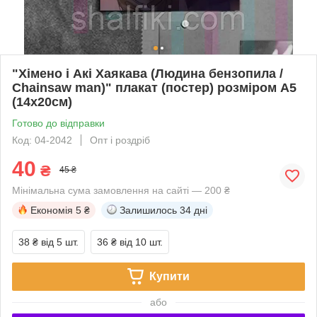
"Хімено і Акі Хаякава (Людина бензопила /
Chainsaw man)" плакат (постер) розміром А5
(14х20см)
Готово до відправки
Код: 04-2042
Опт і роздріб
40
₴
45 ₴
Мінімальна сума замовлення на сайті — 200 ₴
Економія
5 ₴
Залишилось
34 дні
38 ₴
від 5 шт.
36 ₴
від 10 шт.
Купити
або