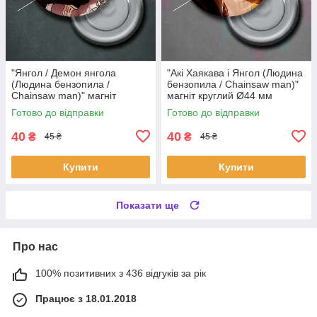
"Янгол / Демон янгола
"Акі Хаякава і Янгол (Людина
(Людина бензопила /
бензопила / Chainsaw man)"
Chainsaw man)" магніт
магніт круглий Ø44 мм
круглий Ø44 мм
Готово до відправки
Готово до відправки
40
40
₴
₴
45 ₴
45 ₴
Купити
Купити
Показати ще
Про нас
100% позитивних з 436 відгуків за рік
Працює з 18.01.2018