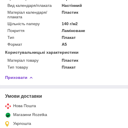
Вид календаря/плаката
Настінний
Матеріал календаря/
Пластик
плаката
Щільність паперу
140 г/м2
Покриття
Ламіноване
Тип
Плакат
Формат
A5
Користувальницькі характеристики
Матеріал товару
Пластик
Тип товару
Плакат
Приховати
Умови доставки
Нова Пошта
Магазини Rozetka
Укрпошта