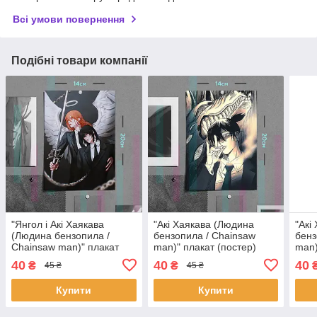
Всі умови повернення
Подібні товари компанії
"Янгол і Акі Хаякава
"Акі Хаякава (Людина
"Акі
(Людина бензопила /
бензопила / Chainsaw
бенз
Chainsaw man)" плакат
man)" плакат (постер)
man)
(постер) розміром А5
розміром А5 (14х20см)
розм
40
40
40
₴
₴
45 ₴
45 ₴
(14х20см)
Купити
Купити