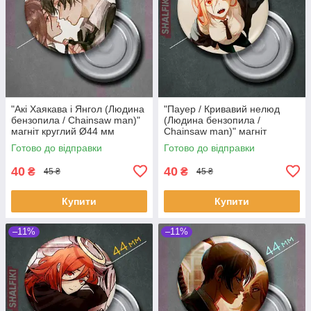
"Акі Хаякава і Янгол (Людина
"Пауер / Кривавий нелюд
бензопила / Chainsaw man)"
(Людина бензопила /
магніт круглий Ø44 мм
Chainsaw man)" магніт
круглий Ø44 мм
Готово до відправки
Готово до відправки
40
40
₴
₴
45 ₴
45 ₴
Купити
Купити
–11%
–11%