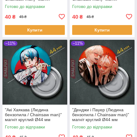
круглий Ø44 мм
круглий Ø44 мм
Готово до відправки
Готово до відправки
40
40
₴
₴
45 ₴
45 ₴
Купити
Купити
–11%
–11%
"Акі Хаякава (Людина
"Денджи і Пауер (Людина
бензопила / Chainsaw man)"
бензопила / Chainsaw man)"
магніт круглий Ø44 мм
магніт круглий Ø44 мм
Готово до відправки
Готово до відправки