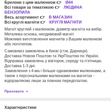
Брелоки з цим малюнком
👉
Ø44
Всі товари за тематикою
👉
ЛЮДИНА
БЕНЗОПИЛА
Весь асортимент
👉
В МАГАЗИН
Всі круглі магніти
👉
КРУГЛІ МАГНІТИ
Магніт круглий з малюнком, діаметр магніта на вибір.
Металева основа, неодимовий магніт.
Можливе виготовлення магнитів з Вашим малюнком
або логотипом.
Самовивіз замовлень в Києві (ст.м. Дарниця).
Доставка Новою Поштою та УкрПоштою по Україні.
Відправка замовлень у вівторок, середу та п'ятницю.
Доставка 1-3 дні.
Замовлення з 4-ма і більше однаковими малюнками, а
також з персональними малюнками на магнітах -
відправляємо лише за повною передплатою.
Приховати
Характеристики