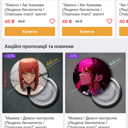
"Хімено і Акі Хаякава
"Хімено і Акі Хаякава
"Акі
(Людина бензопила /
(Людина бензопила /
(Люд
Chainsaw man)" магніт
Chainsaw man)" магніт
Chai
круглий Ø44 мм
круглий Ø44 мм
круг
40
40
40
₴
₴
45 ₴
45 ₴
Купити
Купити
Акційні пропозиції та новинки
–11%
–11%
"Макіма / Демон контролю
"Макіма / Демон контролю
(Людина бензопила /
(Людина бензопила /
Chainsaw man)" магніт
Chainsaw man)" магніт