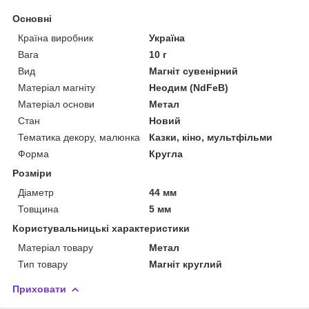
Основні
Країна виробник
Україна
Вага
10 г
Вид
Магніт сувенірний
Матеріал магніту
Неодим (NdFeB)
Матеріал основи
Метал
Стан
Новий
Тематика декору, малюнка
Казки, кіно, мультфільми
Форма
Кругла
Розміри
Діаметр
44 мм
Товщина
5 мм
Користувальницькі характеристики
Матеріал товару
Метал
Тип товару
Магніт круглий
Приховати