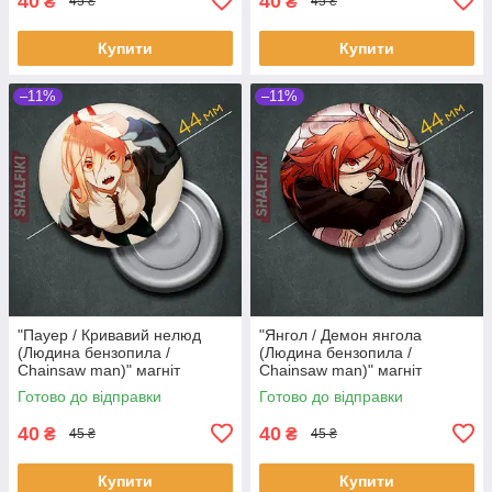
40
40
₴
₴
45 ₴
45 ₴
Купити
Купити
–11%
–11%
"Пауер / Кривавий нелюд
"Янгол / Демон янгола
(Людина бензопила /
(Людина бензопила /
Chainsaw man)" магніт
Chainsaw man)" магніт
круглий Ø44 мм
круглий Ø44 мм
Готово до відправки
Готово до відправки
40
40
₴
₴
45 ₴
45 ₴
Купити
Купити