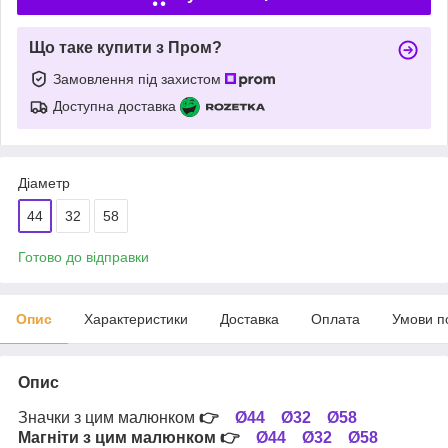
Що таке купити з Пром?
Замовлення під захистом
Доступна доставка
Діаметр
44
32
58
Готово до відправки
Опис
Характеристики
Доставка
Оплата
Умови п
Опис
Значки з цим малюнком
👉
Ø44
Ø32
Ø58
Магніти з цим малюнком
👉
Ø44
Ø32
Ø58