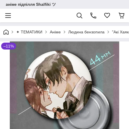
аніме підпілля Shalfiki ツ
✦ ТЕМАТИКИ
Аніме
Людина бензопила
"Акі Хая
–11%