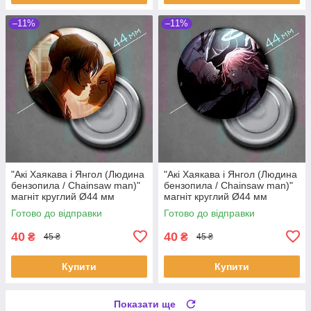
–11%
–11%
"Акі Хаякава і Янгол (Людина
"Акі Хаякава і Янгол (Людина
бензопила / Chainsaw man)"
бензопила / Chainsaw man)"
магніт круглий Ø44 мм
магніт круглий Ø44 мм
Готово до відправки
Готово до відправки
40
40
₴
₴
45 ₴
45 ₴
Купити
Купити
Показати ще