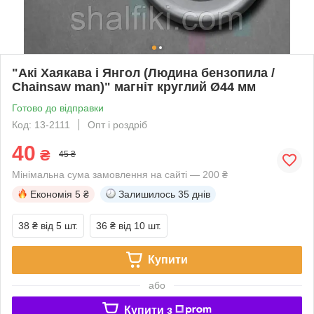
"Акі Хаякава і Янгол (Людина бензопила /
Chainsaw man)" магніт круглий Ø44 мм
Готово до відправки
Код: 13-2111
Опт і роздріб
40
₴
45 ₴
Мінімальна сума замовлення на сайті — 200 ₴
Економія
5 ₴
Залишилось
35 днів
38 ₴
від 5 шт.
36 ₴
від 10 шт.
Купити
або
Купити з