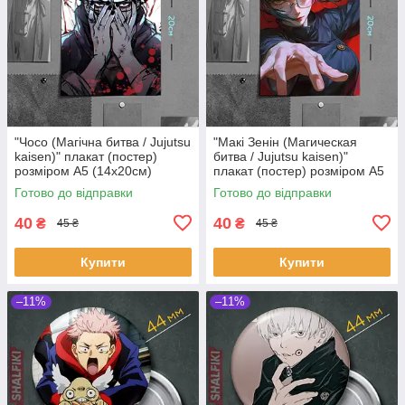
"Чосо (Магічна битва / Jujutsu
"Макі Зенін (Магическая
kaisen)" плакат (постер)
битва / Jujutsu kaisen)"
розміром А5 (14х20см)
плакат (постер) розміром А5
(14х20см)
Готово до відправки
Готово до відправки
40
40
₴
₴
45 ₴
45 ₴
Купити
Купити
–11%
–11%