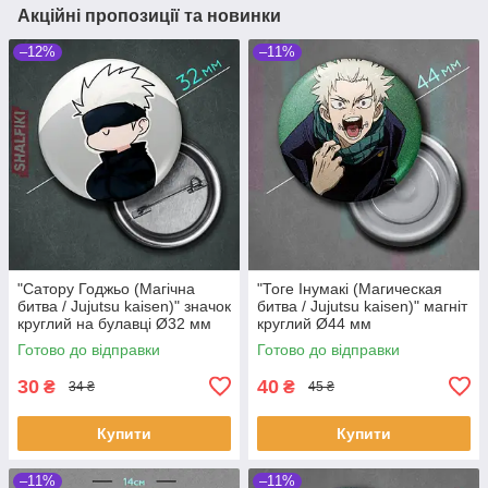
Акційні пропозиції та новинки
–12%
–11%
"Сатору Годжьо (Магічна
"Тоге Інумакі (Магическая
битва / Jujutsu kaisen)" значок
битва / Jujutsu kaisen)" магніт
круглий на булавці Ø32 мм
круглий Ø44 мм
Готово до відправки
Готово до відправки
30
40
₴
₴
34 ₴
45 ₴
Купити
Купити
–11%
–11%