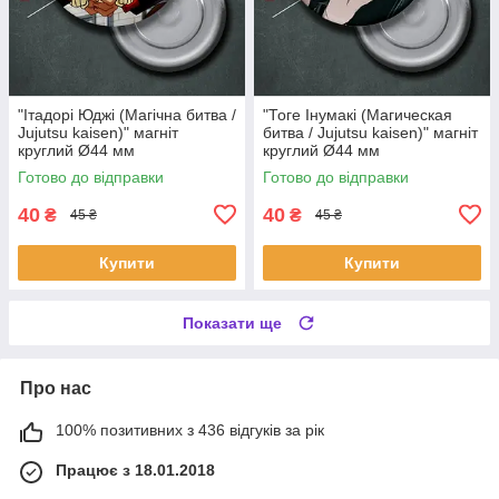
"Ітадорі Юджі (Магічна битва /
"Тоге Інумакі (Магическая
Jujutsu kaisen)" магніт
битва / Jujutsu kaisen)" магніт
круглий Ø44 мм
круглий Ø44 мм
Готово до відправки
Готово до відправки
40
40
₴
₴
45 ₴
45 ₴
Купити
Купити
Показати ще
Про нас
100% позитивних з 436 відгуків за рік
Працює з 18.01.2018