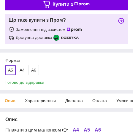
Купити з
Що таке купити з Пром?
Замовлення під захистом
Доступна доставка
Формат
A5
A4
А6
Готово до відправки
Опис
Характеристики
Доставка
Оплата
Умови п
Опис
Плакати з цим малюнком
👉
А4
А5
А6