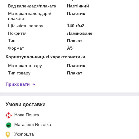
Вид календаря/плаката
Настінний
Матеріал календаря/
Пластик
плаката
Щільність паперу
140 г/м2
Покриття
Ламіноване
Тип
Плакат
Формат
A5
Користувальницькі характеристики
Матеріал товару
Пластик
Тип товару
Плакат
Приховати
Умови доставки
Нова Пошта
Магазини Rozetka
Укрпошта