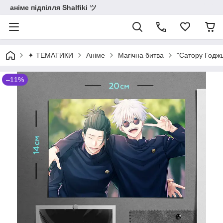
аніме підпілля Shalfiki ツ
✦ ТЕМАТИКИ
Аніме
Магічна битва
"Сатору Годжь
–11%