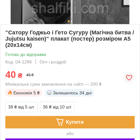
"Сатору Годжьо і Гето Сугуру (Магічна битва /
Jujutsu kaisen)" плакат (постер) розміром А5
(20х14см)
Готово до відправки
Код: 04-1296
Опт і роздріб
40
₴
45 ₴
Мінімальна сума замовлення на сайті — 200 ₴
Економія
5 ₴
Залишилось
34 дні
38 ₴
від 5 шт.
36 ₴
від 10 шт.
Купити
або