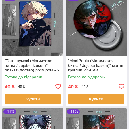
"Тоге Інумакі (Магическая
"Макі Зенін (Магическая
битва / Jujutsu kaisen)"
битва / Jujutsu kaisen)" магніт
плакат (постер) розміром А5
круглий Ø44 мм
(14х20см)
Готово до відправки
Готово до відправки
40
40
₴
₴
45 ₴
45 ₴
Купити
Купити
–11%
–11%