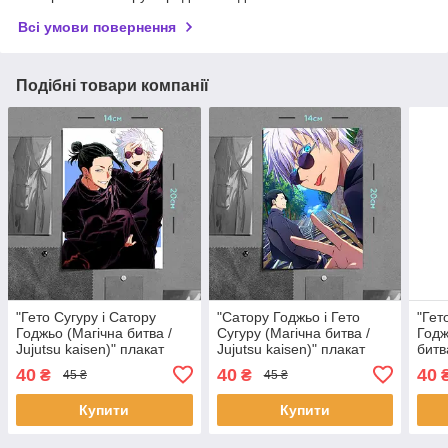
Всі умови повернення
Подібні товари компанії
"Гето Сугуру і Сатору
"Сатору Годжьо і Гето
"Гет
Годжьо (Магічна битва /
Сугуру (Магічна битва /
Годж
Jujutsu kaisen)" плакат
Jujutsu kaisen)" плакат
битв
(постер) розміром А5
(постер) розміром А5
плак
40
40
40
₴
₴
45 ₴
45 ₴
(14х20см)
(14х20см)
А5 (
Купити
Купити