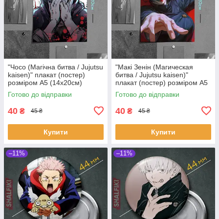
"Чосо (Магічна битва / Jujutsu
"Макі Зенін (Магическая
kaisen)" плакат (постер)
битва / Jujutsu kaisen)"
розміром А5 (14х20см)
плакат (постер) розміром А5
(14х20см)
Готово до відправки
Готово до відправки
40
40
₴
₴
45 ₴
45 ₴
Купити
Купити
–11%
–11%