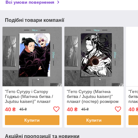
Всі умови повернення
Подібні товари компанії
"Гето Сугуру і Сатору
"Гето Сугуру (Магічна
"Гет
Годжьо (Магічна битва /
битва / Jujutsu kaisen)"
битв
Jujutsu kaisen)" плакат
плакат (постер) розміром
плак
(постер) розміром А5
А5 (14х20см)
А5 (
40
40
40
₴
₴
45 ₴
45 ₴
(14х20см)
Купити
Купити
Акційні пропозиції та новинки