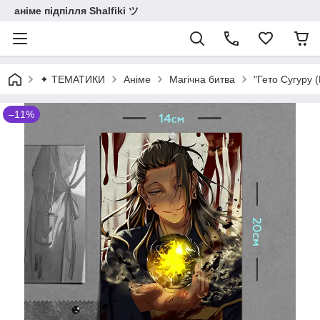
аніме підпілля Shalfiki ツ
✦ ТЕМАТИКИ
Аніме
Магічна битва
"Гето Сугуру (
–11%