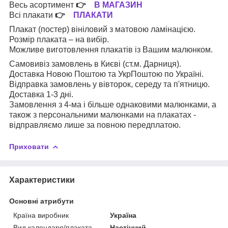
Весь асортимент
👉
В МАГАЗИН
Всі плакати
👉
ПЛАКАТИ
Плакат (постер) вініловий з матовою ламінацією.
Розмір плаката – на вибір.
Можливе виготовлення плакатів із Вашим малюнком.
Самовивіз замовлень в Києві (ст.м. Дарниця).
Доставка Новою Поштою та УкрПоштою по Україні.
Відправка замовлень у вівторок, середу та п'ятницю.
Доставка 1-3 дні.
Замовлення з 4-ма і більше однаковими малюнками, а
також з персональними малюнками на плакатах -
відправляємо лише за повною передплатою.
Приховати
Характеристики
Основні атрибути
Країна виробник
Україна
Вид календаря/плаката
Настінний