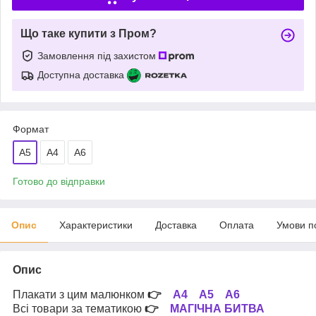
Що таке купити з Пром?
Замовлення під захистом
Доступна доставка
Формат
A5
A4
А6
Готово до відправки
Опис
Характеристики
Доставка
Оплата
Умови п
Опис
Плакати з цим малюнком
👉
А4
А5
А6
Всі товари за тематикою
👉
МАГІЧНА БИТВА