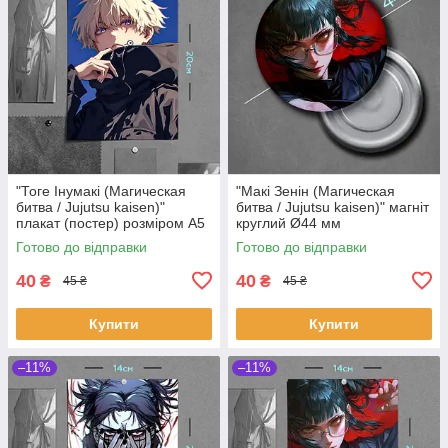
"Тоге Інумакі (Магическая
"Макі Зенін (Магическая
битва / Jujutsu kaisen)"
битва / Jujutsu kaisen)" магніт
плакат (постер) розміром А5
круглий Ø44 мм
(14х20см)
Готово до відправки
Готово до відправки
40
40
₴
₴
45 ₴
45 ₴
Купити
Купити
–11%
–11%