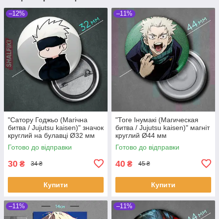
–12%
–11%
"Сатору Годжьо (Магічна
"Тоге Інумакі (Магическая
битва / Jujutsu kaisen)" значок
битва / Jujutsu kaisen)" магніт
круглий на булавці Ø32 мм
круглий Ø44 мм
Готово до відправки
Готово до відправки
30
40
₴
₴
34 ₴
45 ₴
Купити
Купити
–11%
–11%