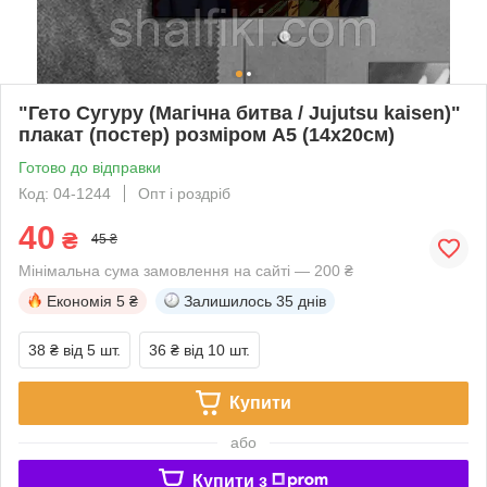
"Гето Сугуру (Магічна битва / Jujutsu kaisen)"
плакат (постер) розміром А5 (14х20см)
Готово до відправки
Код: 04-1244
Опт і роздріб
40
₴
45 ₴
Мінімальна сума замовлення на сайті — 200 ₴
Економія
5 ₴
Залишилось
35 днів
38 ₴
від 5 шт.
36 ₴
від 10 шт.
Купити
або
Купити з