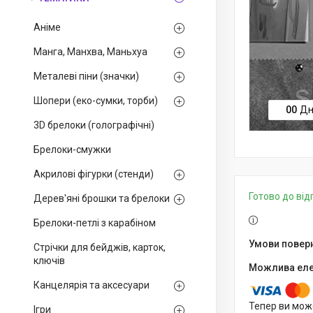
Аніме
Манга, Манхва, Маньхуа
Металеві піни (значки)
Шопери (еко-сумки, торби)
0
0
Дн
3D брелоки (голографічні)
Брелоки-смужки
Акрилові фігурки (стенди)
Готово до ві
Дерев'яні брошки та брелоки
Брелоки-петлі з карабіном
Стрічки для бейджів, карток,
ключів
Канцелярія та аксесуари
Тепер ви мож
Ігри