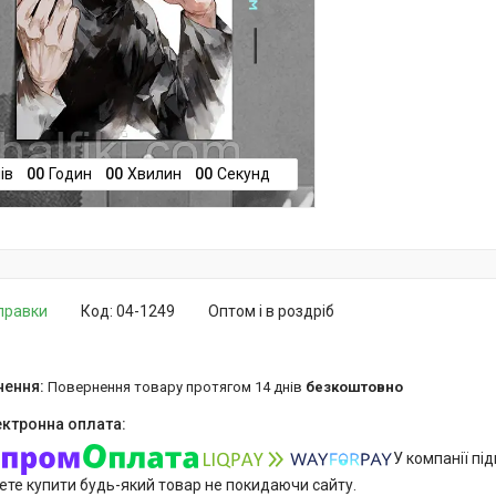
ів
0
0
Годин
0
0
Хвилин
0
0
Секунд
дправки
Код:
04-1249
Оптом і в роздріб
повернення товару протягом 14 днів
безкоштовно
У компанії пі
ете купити будь-який товар не покидаючи сайту.