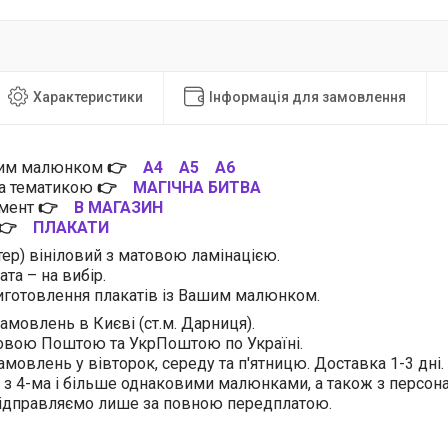
Характеристики
Інформація для замовлення
цим малюнком
👉
А4
А5
А6
за тематикою
👉
МАГІЧНА БИТВА
имент
👉
В МАГАЗИН
👉
ПЛАКАТИ
тер) вініловий з матовою ламінацією.
та – на вибір.
готовлення плакатів із Вашим малюнком.
амовлень в Києві (ст.м. Дарниця).
овою Поштою та УкрПоштою по Україні.
амовлень у вівторок, середу та п'ятницю. Доставка 1-3 дні.
 з 4-ма і більше однаковими малюнками, а також з персо
відправляємо лише за повною передплатою.