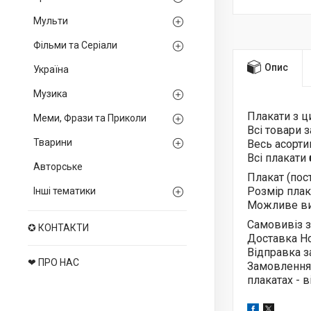
Мульти
Фільми та Серіали
Опис
Україна
Музика
Плакати з 
Меми, Фрази та Приколи
Всі товари 
Тварини
Весь асорт
Всі плакати
Авторське
Плакат (пос
Розмір плака
Інші тематики
Можливе ви
Самовивіз з
✪ КОНТАКТИ
Доставка Н
Відправка з
❤ ПРО НАС
Замовлення
плакатах - 