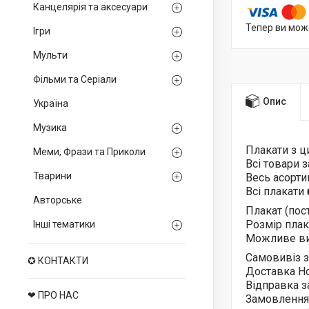
Канцелярія та аксесуари
Тепер ви мож
Ігри
Мульти
Фільми та Серіали
Опис
Україна
Музика
Плакати з 
Меми, Фрази та Приколи
Всі товари 
Тварини
Весь асорт
Всі плакати
Авторське
Плакат (пос
Розмір плака
Інші тематики
Можливе ви
Самовивіз з
✪ КОНТАКТИ
Доставка Н
Відправка з
❤ ПРО НАС
Замовлення