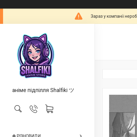
Зараз у компанії неро
аніме підпілля Shalfiki ツ
✤ РІЗНОВИДИ