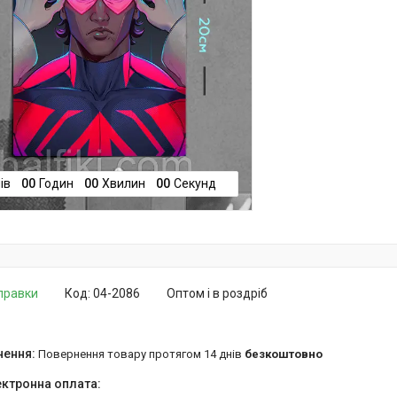
ів
0
0
Годин
0
0
Хвилин
0
0
Секунд
дправки
Код:
04-2086
Оптом і в роздріб
повернення товару протягом 14 днів
безкоштовно