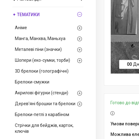
✦ ТЕМАТИКИ
Аніме
Манга, Манхва, Маньхуа
Металеві піни (значки)
Шопери (еко-сумки, торби)
0
0
Дн
3D брелоки (голографічні)
Брелоки-смужки
Акрилові фігурки (стенди)
Готово до ві
Дерев'яні брошки та брелоки
Брелоки-петлі з карабіном
Стрічки для бейджів, карток,
ключів