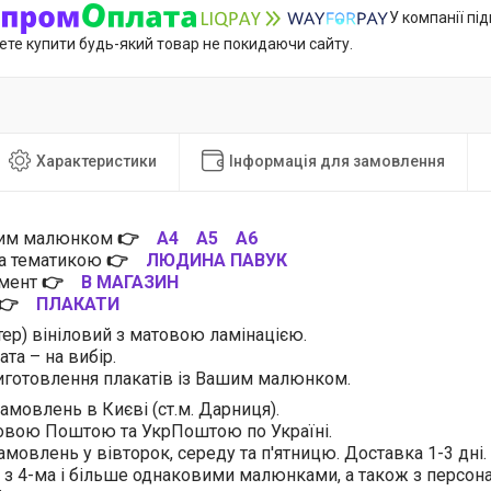
У компанії пі
ете купити будь-який товар не покидаючи сайту.
Характеристики
Інформація для замовлення
цим малюнком
👉
А4
А5
А6
за тематикою
👉
ЛЮДИНА ПАВУК
имент
👉
В МАГАЗИН
👉
ПЛАКАТИ
тер) вініловий з матовою ламінацією.
та – на вибір.
готовлення плакатів із Вашим малюнком.
амовлень в Києві (ст.м. Дарниця).
овою Поштою та УкрПоштою по Україні.
амовлень у вівторок, середу та п'ятницю. Доставка 1-3 дні.
 з 4-ма і більше однаковими малюнками, а також з персо