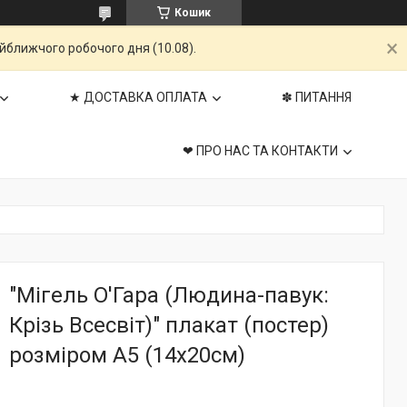
Кошик
айближчого робочого дня (10.08).
★ ДОСТАВКА ОПЛАТА
✽ ПИТАННЯ
❤ ПРО НАС ТА КОНТАКТИ
"Мігель О'Гара (Людина-павук:
Крізь Всесвіт)" плакат (постер)
розміром А5 (14х20см)