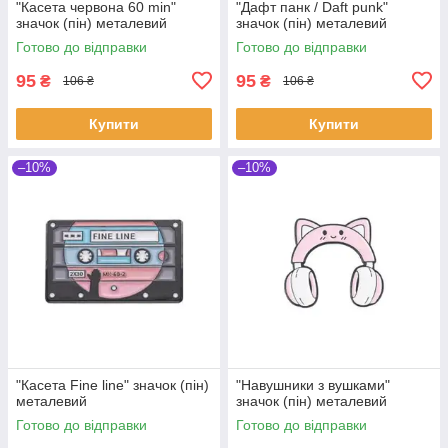
"Касета червона 60 min"
"Дафт панк / Daft punk"
значок (пін) металевий
значок (пін) металевий
Готово до відправки
Готово до відправки
95
95
₴
₴
106 ₴
106 ₴
Купити
Купити
–10%
–10%
"Касета Fine line" значок (пін)
"Навушники з вушками"
металевий
значок (пін) металевий
Готово до відправки
Готово до відправки