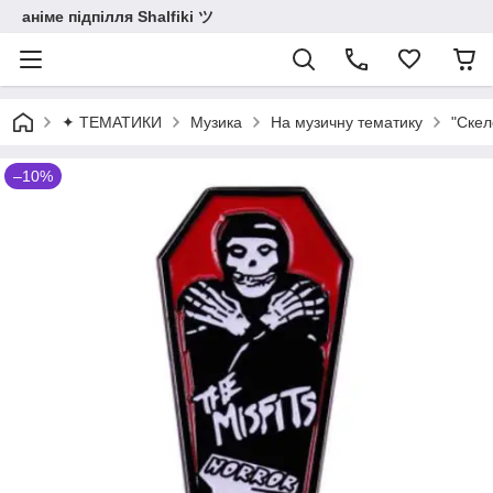
аніме підпілля Shalfiki ツ
✦ ТЕМАТИКИ
Музика
На музичну тематику
"Скел
–10%