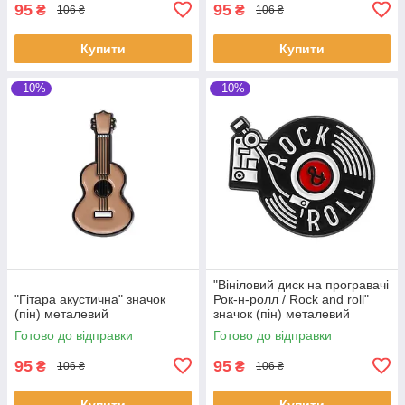
95
95
₴
₴
106 ₴
106 ₴
Купити
Купити
–10%
–10%
"Вініловий диск на програвачі
"Гітара акустична" значок
Рок-н-ролл / Rock and roll"
(пін) металевий
значок (пін) металевий
Готово до відправки
Готово до відправки
95
95
₴
₴
106 ₴
106 ₴
Купити
Купити