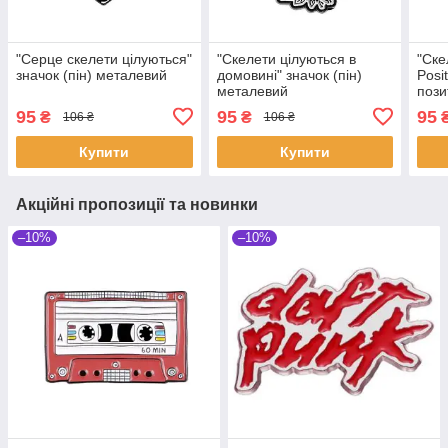
"Серце скелети цілуються"
"Скелети цілуються в
"Ске
значок (пін) металевий
домовині" значок (пін)
Posi
металевий
пози
мет
95
95
95
₴
₴
106 ₴
106 ₴
Купити
Купити
Акційні пропозиції та новинки
–10%
–10%