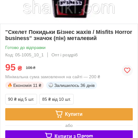
"Скелет Покидьки Бізнес жахів / Misfits Horror
business" значок (пін) металевий
Готово до відправки
Код: 05-1005_10_1
Опт і роздріб
95
₴
106 ₴
Мінімальна сума замовлення на сайті — 200 ₴
Економія
11 ₴
Залишилось
36 днів
90 ₴
від 5 шт.
85 ₴
від 10 шт.
Купити
або
Купити з