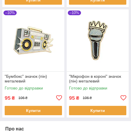
–10%
–10%
"Бумбокс" значок (пін)
"Мікрофон в короні" значок
металевий
(пін) металевий
Готово до відправки
Готово до відправки
95
95
₴
₴
106 ₴
106 ₴
Купити
Купити
Про нас