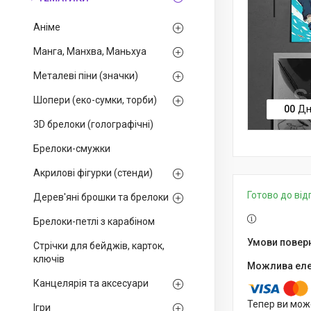
Аніме
Манга, Манхва, Маньхуа
Металеві піни (значки)
Шопери (еко-сумки, торби)
0
0
Дн
3D брелоки (голографічні)
Брелоки-смужки
Акрилові фігурки (стенди)
Готово до ві
Дерев'яні брошки та брелоки
Брелоки-петлі з карабіном
Стрічки для бейджів, карток,
ключів
Канцелярія та аксесуари
Тепер ви мож
Ігри