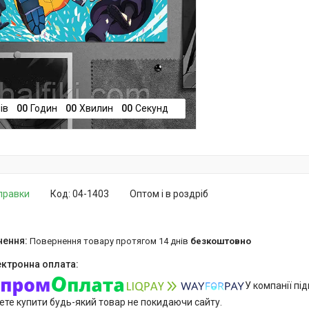
ів
0
0
Годин
0
0
Хвилин
0
0
Секунд
дправки
Код:
04-1403
Оптом і в роздріб
повернення товару протягом 14 днів
безкоштовно
У компанії пі
ете купити будь-який товар не покидаючи сайту.