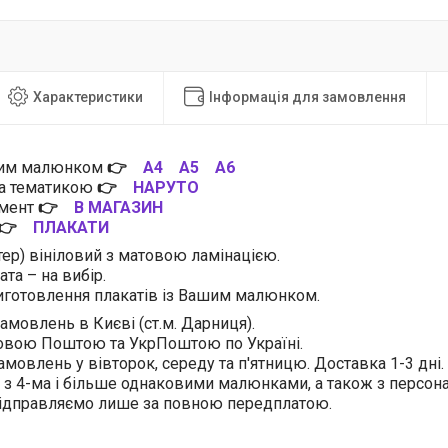
Характеристики
Інформація для замовлення
цим малюнком
👉
А4
А5
А6
за тематикою
👉
НАРУТО
имент
👉
В МАГАЗИН
👉
ПЛАКАТИ
тер) вініловий з матовою ламінацією.
та – на вибір.
готовлення плакатів із Вашим малюнком.
амовлень в Києві (ст.м. Дарниця).
овою Поштою та УкрПоштою по Україні.
амовлень у вівторок, середу та п'ятницю. Доставка 1-3 дні.
 з 4-ма і більше однаковими малюнками, а також з персо
відправляємо лише за повною передплатою.