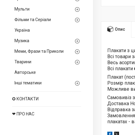
Мульти
Фільми та Серіали
Опис
Україна
Музика
Плакати з 
Меми, Фрази та Приколи
Всі товари 
Тварини
Весь асорт
Всі плакати
Авторське
Плакат (пос
Розмір плака
Інші тематики
Можливе ви
Самовивіз з
✪ КОНТАКТИ
Доставка Н
Відправка з
❤ ПРО НАС
Замовлення
плакатах - 