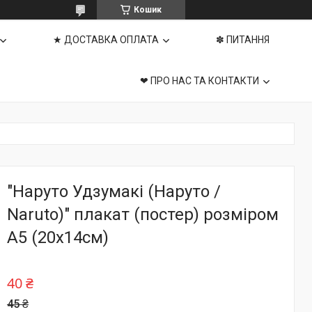
Кошик
★ ДОСТАВКА ОПЛАТА
✽ ПИТАННЯ
❤ ПРО НАС ТА КОНТАКТИ
"Наруто Удзумакі (Наруто /
Naruto)" плакат (постер) розміром
А5 (20х14см)
40 ₴
45 ₴