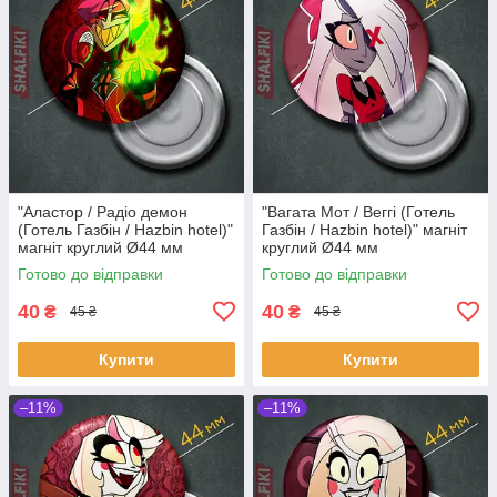
"Аластор / Радіо демон
"Вагата Мот / Веггі (Готель
(Готель Газбін / Hazbin hotel)"
Газбін / Hazbin hotel)" магніт
магніт круглий Ø44 мм
круглий Ø44 мм
Готово до відправки
Готово до відправки
40
40
₴
₴
45 ₴
45 ₴
Купити
Купити
–11%
–11%