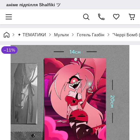
аніме підпілля Shalfiki ツ
✦ ТЕМАТИКИ
Мульти
Готель Газбін
"Черрі Бомб (
–11%