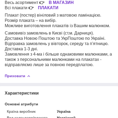
Весь асортимент
👉
В МАГАЗИН
Всі плакати
👉
ПЛАКАТИ
Плакат (постер) вініловий з матовою ламінацією.
Розмір плаката – на вибір.
Можливе виготовлення плакатів із Вашим малюнком.
Самовивіз замовлень в Києві (ст.м. Дарниця).
Доставка Новою Поштою та УкрПоштою по Україні.
Відправка замовлень у вівторок, середу та п'ятницю.
Доставка 1-3 дні.
Замовлення з 4-ма і більше однаковими малюнками, а
також з персональними малюнками на плакатах -
відправляємо лише за повною передплатою.
Приховати
Характеристики
Основні атрибути
Країна виробник
Україна
Вид календаря/плаката
Настінний