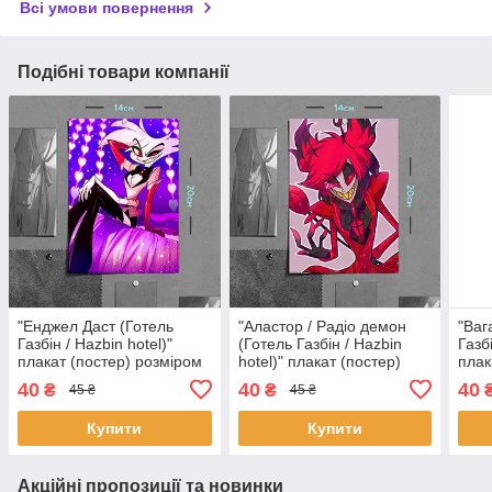
Всі умови повернення
Подібні товари компанії
"Енджел Даст (Готель
"Аластор / Радіо демон
"Ваг
Газбін / Hazbin hotel)"
(Готель Газбін / Hazbin
Газбі
плакат (постер) розміром
hotel)" плакат (постер)
плак
А5 (14х20см)
розміром А5 (14х20см)
А5 (
40
40
40
₴
₴
45 ₴
45 ₴
Купити
Купити
Акційні пропозиції та новинки