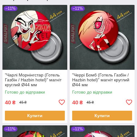
–11%
–11%
"Чарлі Морнінгстар (Готель
"Черрі Бомб (Готель Газбін /
Газбін / Hazbin hotel)" магніт
Hazbin hotel)" магніт круглий
круглий Ø44 мм
Ø44 мм
Готово до відправки
Готово до відправки
40
40
₴
₴
45 ₴
45 ₴
Купити
Купити
–11%
–11%