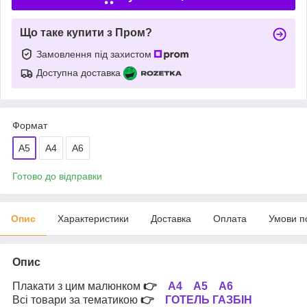
Що таке купити з Пром?
Замовлення під захистом
Доступна доставка
Формат
A5
A4
А6
Готово до відправки
Опис
Характеристики
Доставка
Оплата
Умови п
Опис
Плакати з цим малюнком
👉
А4
А5
А6
Всі товари за тематикою
👉
ГОТЕЛЬ ГАЗБІН