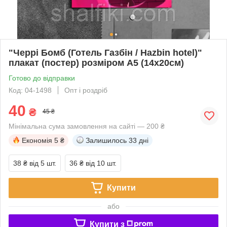
"Черрі Бомб (Готель Газбін / Hazbin hotel)"
плакат (постер) розміром А5 (14х20см)
Готово до відправки
Код: 04-1498
Опт і роздріб
40
₴
45 ₴
Мінімальна сума замовлення на сайті — 200 ₴
Економія
5 ₴
Залишилось
33 дні
38 ₴
від 5 шт.
36 ₴
від 10 шт.
Купити
або
Купити з