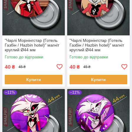
"Чарлі Морнінгстар (Готель
"Чарлі Морнінгстар (Готель
Газбін / Hazbin hotel)" магніт
Газбін / Hazbin hotel)" магніт
круглий Ø44 мм
круглий Ø44 мм
Готово до відправки
Готово до відправки
40
40
₴
₴
45 ₴
45 ₴
Купити
Купити
–11%
–11%