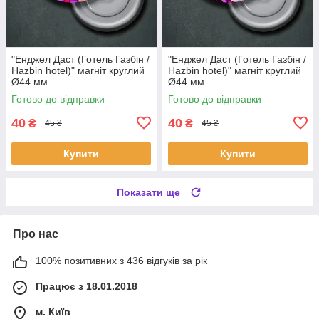
"Енджел Даст (Готель Газбін /
"Енджел Даст (Готель Газбін /
Hazbin hotel)" магніт круглий
Hazbin hotel)" магніт круглий
Ø44 мм
Ø44 мм
Готово до відправки
Готово до відправки
40
40
₴
₴
45 ₴
45 ₴
Купити
Купити
Показати ще
Про нас
100% позитивних з 436 відгуків за рік
Працює з 18.01.2018
м. Київ