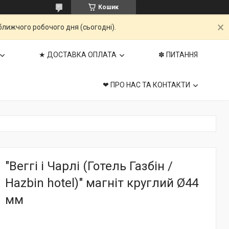
Кошик
ближчого робочого дня (сьогодні).
★ ДОСТАВКА ОПЛАТА
✽ ПИТАННЯ
❤ ПРО НАС ТА КОНТАКТИ
"Веггі і Чарлі (Готель Газбін /
Hazbin hotel)" магніт круглий Ø44
мм