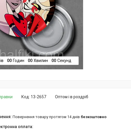
ів
0
0
Годин
0
0
Хвилин
0
0
Секунд
дправки
Код:
13-2657
Оптом і в роздріб
повернення товару протягом 14 днів
безкоштовно