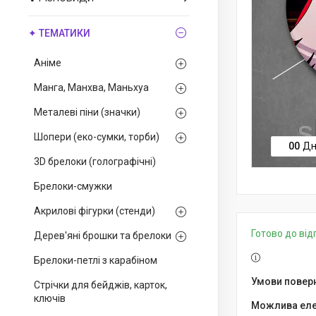
✦ ТЕМАТИКИ
Аніме
Манга, Манхва, Маньхуа
Металеві піни (значки)
Шопери (еко-сумки, торби)
0
0
Дн
3D брелоки (голографічні)
Брелоки-смужки
Акрилові фігурки (стенди)
Готово до ві
Дерев'яні брошки та брелоки
Брелоки-петлі з карабіном
Стрічки для бейджів, карток,
ключів