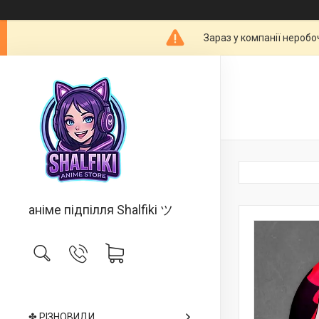
Зараз у компанії неробо
аніме підпілля Shalfiki ツ
✤ РІЗНОВИДИ