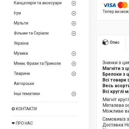
Канцелярія та аксесуари
Тепер ви мож
Ігри
Мульти
Фільми та Серіали
Опис
Україна
Музика
Значки з ц
Меми, Фрази та Приколи
Магніти з 
Тварини
Брелоки з
Всі товари
Авторське
Весь асор
Всі круглі 
Інші тематики
Магніт круг
Металева ос
✪ КОНТАКТИ
Можливе ви
Самовивіз з
❤ ПРО НАС
Доставка Н