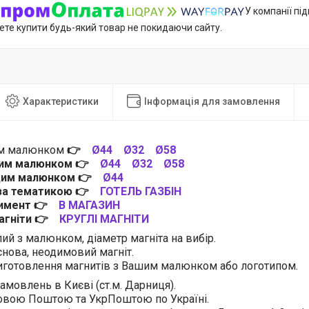
У компанії пі
ете купити будь-який товар не покидаючи сайту.
Характеристики
Інформація для замовлення
им малюнком
👉
Ø44
Ø32
Ø58
цим малюнком
👉
Ø44
Ø32
Ø58
 цим малюнком
👉
Ø44
 за тематикою
👉
ГОТЕЛЬ ГАЗБІН
тимент
👉
В МАГАЗИН
магніти
👉
КРУГЛІ МАГНІТИ
лий з малюнком, діаметр магніта на вибір.
нова, неодимовий магніт.
готовлення магнитів з Вашим малюнком або логотипом.
амовлень в Києві (ст.м. Дарниця).
овою Поштою та УкрПоштою по Україні.