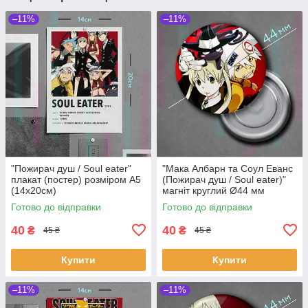
–11%
–11%
"Пожирач душ / Soul eater"
"Мака Албарн та Соул Еванс
плакат (постер) розміром А5
(Пожирач душ / Soul eater)"
(14х20см)
магніт круглий Ø44 мм
Готово до відправки
Готово до відправки
40
40
₴
₴
45 ₴
45 ₴
Купити
Купити
–11%
–11%