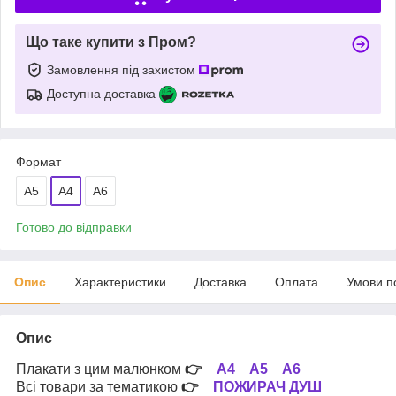
Що таке купити з Пром?
Замовлення під захистом
Доступна доставка
Формат
A5
A4
А6
Готово до відправки
Опис
Характеристики
Доставка
Оплата
Умови п
Опис
Плакати з цим малюнком
👉
А4
А5
А6
Всі товари за тематикою
👉
ПОЖИРАЧ ДУШ