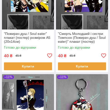
"Пожирач душ / Soul eater"
"Смерть Молодший і сестри
плакат (постер) розміром А5
Томпсон (Пожирач душ / Soul
(20х14см)
eater)" плакат (постер)
розміром А5 (20х14см)
Готово до відправки
Готово до відправки
40
40
₴
₴
45 ₴
45 ₴
Купити
Купити
–11%
–11%