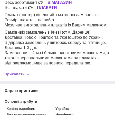
Весь асортимент
👉
В МАГАЗИН
Всі плакати
👉
ПЛАКАТИ
Плакат (постер) вініловий з матовою ламінацією.
Розмір плаката – на вибір.
Можливе виготовлення плакатів із Вашим малюнком.
Самовивіз замовлень в Києві (ст.м. Дарниця).
Доставка Новою Поштою та УкрПоштою по Україні.
Відправка замовлень у вівторок, середу та п'ятницю.
Доставка 1-3 дні.
Замовлення з 4-ма і більше однаковими малюнками, а
також з персональними малюнками на плакатах -
відправляємо лише за повною передплатою.
Приховати
Характеристики
Основні атрибути
Країна виробник
Україна
Вид календаря/плаката
Настінний