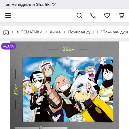
аніме підпілля Shalfiki ツ
✦ ТЕМАТИКИ
Аніме
Пожирач душ
"Пожирач душ /
–10%