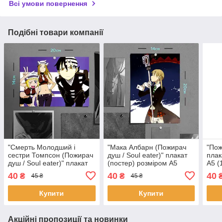
Всі умови повернення
Подібні товари компанії
"Смерть Молодший і
"Мака Албарн (Пожирач
"Пож
сестри Томпсон (Пожирач
душ / Soul eater)" плакат
плак
душ / Soul eater)" плакат
(постер) розміром А5
А5 (
(постер) розміром А5
(14х20см)
40
40
40
₴
₴
45 ₴
45 ₴
(20х14см)
Купити
Купити
Акційні пропозиції та новинки