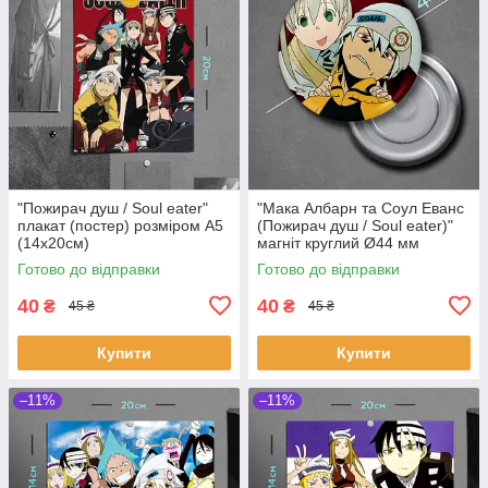
"Пожирач душ / Soul eater"
"Мака Албарн та Соул Еванс
плакат (постер) розміром А5
(Пожирач душ / Soul eater)"
(14х20см)
магніт круглий Ø44 мм
Готово до відправки
Готово до відправки
40
40
₴
₴
45 ₴
45 ₴
Купити
Купити
–11%
–11%