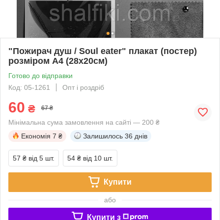
"Пожирач душ / Soul eater" плакат (постер)
розміром А4 (28х20см)
Готово до відправки
Код: 05-1261
Опт і роздріб
60
₴
67 ₴
Мінімальна сума замовлення на сайті — 200 ₴
Економія
7 ₴
Залишилось
36 днів
57 ₴
від 5 шт.
54 ₴
від 10 шт.
Купити
або
Купити з