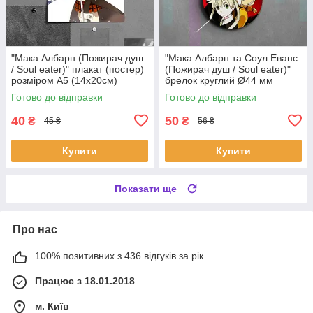
"Мака Албарн (Пожирач душ
"Мака Албарн та Соул Еванс
/ Soul eater)" плакат (постер)
(Пожирач душ / Soul eater)"
розміром А5 (14х20см)
брелок круглий Ø44 мм
Готово до відправки
Готово до відправки
40
50
₴
₴
45 ₴
56 ₴
Купити
Купити
Показати ще
Про нас
100% позитивних з 436 відгуків за рік
Працює з 18.01.2018
м. Київ