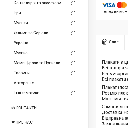
Канцелярія та аксесуари
Тепер ви мож
Ігри
Мульти
Фільми та Серіали
Опис
Україна
Музика
Плакати з 
Меми, Фрази та Приколи
Всі товари 
Тварини
Весь асорт
Всі плакати
Авторське
Плакат (пос
Розмір плака
Інші тематики
Можливе ви
Самовивіз з
✪ КОНТАКТИ
Доставка Н
Відправка з
❤ ПРО НАС
Замовлення