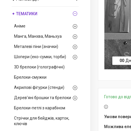
✦ ТЕМАТИКИ
Аніме
Манга, Манхва, Маньхуа
Металеві піни (значки)
Шопери (еко-сумки, торби)
0
0
Дн
3D брелоки (голографічні)
Брелоки-смужки
Акрилові фігурки (стенди)
Готово до ві
Дерев'яні брошки та брелоки
Брелоки-петлі з карабіном
Стрічки для бейджів, карток,
ключів