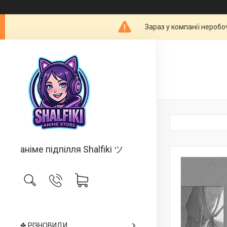
Зараз у компанії неробо
аніме підпілля Shalfiki ツ
✤ РІЗНОВИДИ