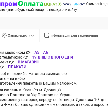
У компанії пі
ете купити будь-який товар не покидаючи сайту.
Характеристики
Інформація для замовлення
цим малюнком
👉
А5
А6
за тематикою
👉
19 ДНІВ ОДНОГО ДНЯ
имент
👉
В МАГАЗИН
👉
ПЛАКАТИ
тер) вініловий з матовою ламінацією.
та – на вибір.
готовлення плакатів із Вашим малюнком.
амовлень в Києві (ст.м. Дарниця).
овою Поштою та УкрПоштою по Україні.
амовлень у вівторок, середу та п'ятницю. Доставка 1-3 дні.
 з 4-ма і більше однаковими малюнками, а також з персо