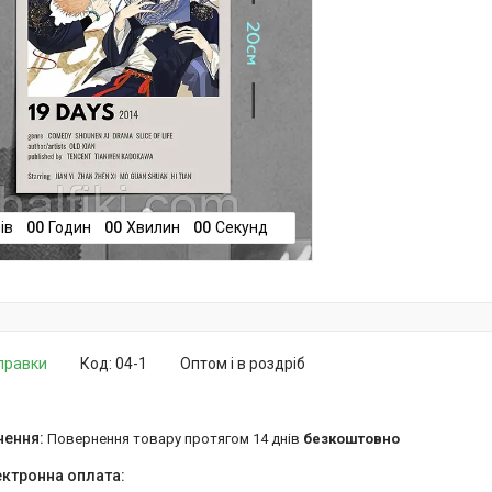
ів
0
0
Годин
0
0
Хвилин
0
0
Секунд
дправки
Код:
04-1
Оптом і в роздріб
повернення товару протягом 14 днів
безкоштовно