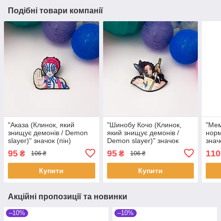
Подібні товари компанії
"Аказа (Клинок, який
"Шинобу Кочо (Клинок,
"Мем
знищує демонів / Demon
який знищує демонів /
норм
slayer)" значок (пін)
Demon slayer)" значок
знач
металевий
(пін) металевий
95
95
110
₴
₴
106 ₴
106 ₴
Купити
Купити
Акційні пропозиції та новинки
–10%
–10%