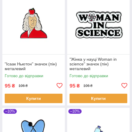
"Жінка у науці Woman in
"Ісаак Ньютон" значок (пін)
science" значок (пін)
металевий
металевий
Готово до відправки
Готово до відправки
95
95
₴
₴
106 ₴
106 ₴
Купити
Купити
–10%
–10%