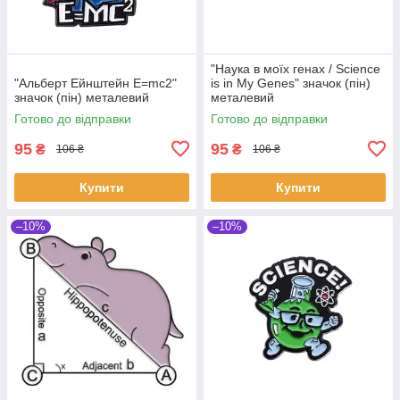
"Наука в моїх генах / Science
"Альберт Ейнштейн E=mc2"
is in My Genes" значок (пін)
значок (пін) металевий
металевий
Готово до відправки
Готово до відправки
95
95
₴
₴
106 ₴
106 ₴
Купити
Купити
–10%
–10%