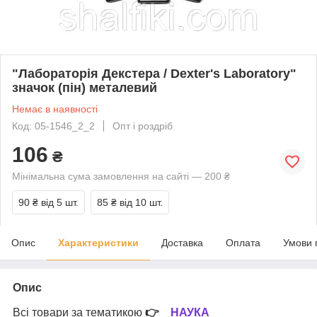
"Лабораторія Декстера / Dexter's Laboratory"
значок (пін) металевий
Немає в наявності
Код: 05-1546_2_2
Опт і роздріб
106
₴
Мінімальна сума замовлення на сайті — 200 ₴
90 ₴
від 5 шт.
85 ₴
від 10 шт.
Опис
Характеристики
Доставка
Оплата
Умови 
Опис
Всі товари за тематикою
👉
НАУКА