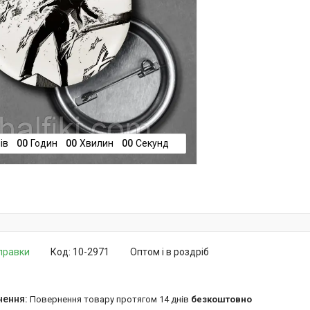
ів
0
0
Годин
0
0
Хвилин
0
0
Секунд
дправки
Код:
10-2971
Оптом і в роздріб
повернення товару протягом 14 днів
безкоштовно