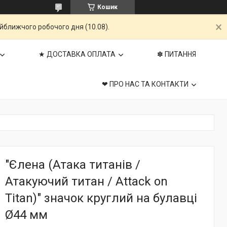
Кошик
айближчого робочого дня (10.08).
★ ДОСТАВКА ОПЛАТА
✽ ПИТАННЯ
❤ ПРО НАС ТА КОНТАКТИ
"Єлена (Атака титанів /
Атакуючий титан / Attack on
Titan)" значок круглий на булавці
Ø44 мм