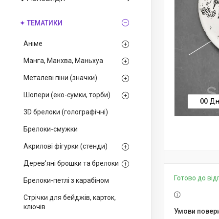
✦ ТЕМАТИКИ
Аніме
Манга, Манхва, Маньхуа
Металеві піни (значки)
Шопери (еко-сумки, торби)
0
0
Дн
3D брелоки (голографічні)
Брелоки-смужки
Акрилові фігурки (стенди)
Дерев'яні брошки та брелоки
Готово до ві
Брелоки-петлі з карабіном
Стрічки для бейджів, карток,
ключів