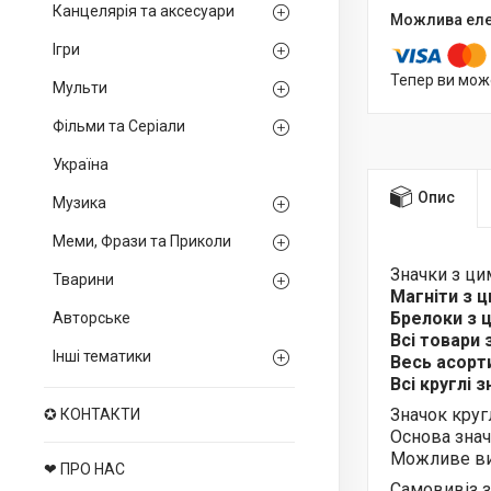
Канцелярія та аксесуари
Ігри
Тепер ви мож
Мульти
Фільми та Серіали
Україна
Опис
Музика
Меми, Фрази та Приколи
Значки з ц
Тварини
Магніти з 
Брелоки з
Авторське
Всі товари
Інші тематики
Весь асор
Всі круглі 
Значок круг
✪ КОНТАКТИ
Основа знач
Можливе ви
❤ ПРО НАС
Самовивіз з