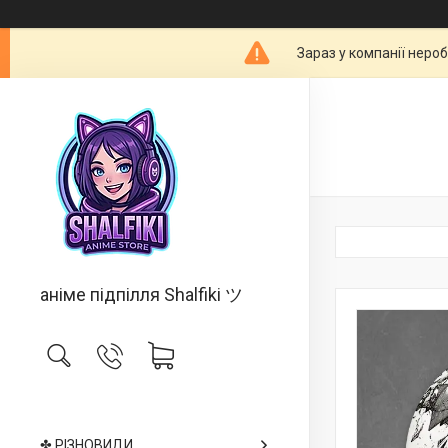
Зараз у компанії неро
аніме підпілля Shalfiki ツ
✤ РІЗНОВИДИ