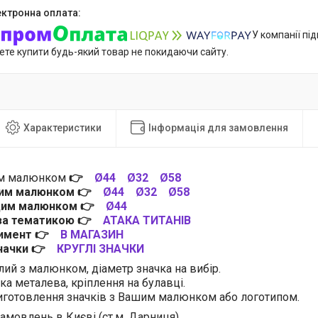
У компанії пі
ете купити будь-який товар не покидаючи сайту.
Характеристики
Інформація для замовлення
им малюнком
👉
Ø44
Ø32
Ø58
цим малюнком
👉
Ø44
Ø32
Ø58
 цим малюнком
👉
Ø44
 за тематикою
👉
АТАКА ТИТАНІВ
тимент
👉
В МАГАЗИН
значки
👉
КРУГЛІ ЗНАЧКИ
лий з малюнком, діаметр значка на вибір.
ка металева, кріплення на булавці.
готовлення значків з Вашим малюнком або логотипом.
амовлень в Києві (ст.м. Дарниця).