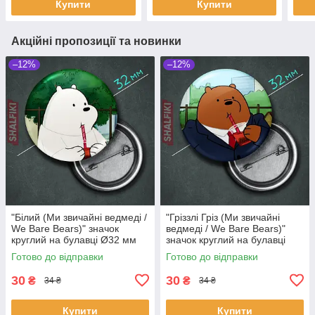
Купити
Купити
Акційні пропозиції та новинки
–12%
–12%
"Білий (Ми звичайні ведмеді /
"Гріззлі Гріз (Ми звичайні
We Bare Bears)" значок
ведмеді / We Bare Bears)"
круглий на булавці Ø32 мм
значок круглий на булавці
Ø32 мм
Готово до відправки
Готово до відправки
30
30
₴
₴
34 ₴
34 ₴
Купити
Купити