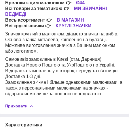
Брелоки з цим малюнком
👉
Ø44
Всі товари за тематикою
👉
МИ ЗВИЧАЙНІ
ВЕДМЕДІ
Весь асортимент
👉
В МАГАЗИН
Всі круглі значки
👉
КРУГЛІ ЗНАЧКИ
Значок круглий з малюнком, діаметр значка на вибір.
Основа значка металева, кріплення на булавці.
Можливе виготовлення значків з Вашим малюнком
або логотипом.
Самовивіз замовлень в Києві (ст.м. Дарниця).
Доставка Новою Поштою та УкрПоштою по Україні.
Відправка замовлень у вівторок, середу та п'ятницю.
Доставка 1-3 дні.
Замовлення з 4-ма і більше однаковими малюнками, а
також з персональними малюнками на значках -
відправляємо лише за повною передплатою.
Приховати
Характеристики