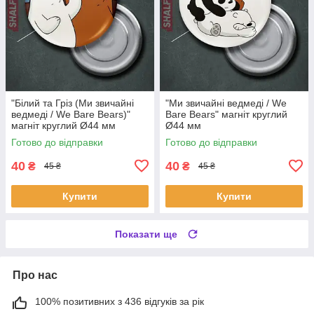
"Білий та Гріз (Ми звичайні
"Ми звичайні ведмеді / We
ведмеді / We Bare Bears)"
Bare Bears" магніт круглий
магніт круглий Ø44 мм
Ø44 мм
Готово до відправки
Готово до відправки
40
40
₴
₴
45 ₴
45 ₴
Купити
Купити
Показати ще
Про нас
100% позитивних з 436 відгуків за рік