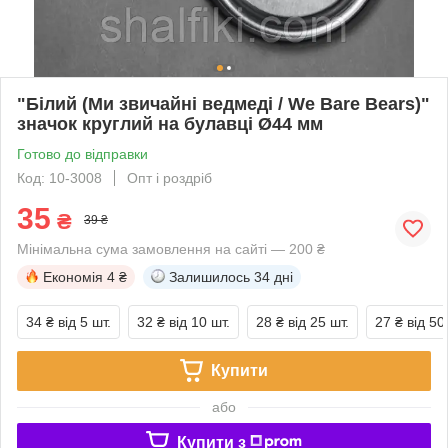
"Білий (Ми звичайні ведмеді / We Bare Bears)"
значок круглий на булавці Ø44 мм
Готово до відправки
Код: 10-3008
Опт і роздріб
35
₴
39 ₴
Мінімальна сума замовлення на сайті — 200 ₴
Економія
4 ₴
Залишилось
34 дні
34 ₴
від 5 шт.
32 ₴
від 10 шт.
28 ₴
від 25 шт.
27 ₴
від 50
Купити
або
Купити з