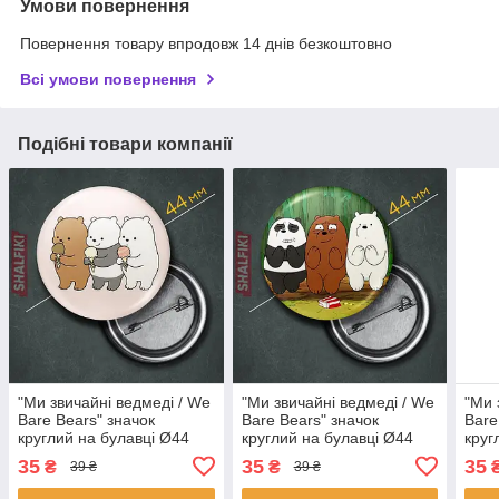
Умови повернення
Повернення товару впродовж 14 днів безкоштовно
Всі умови повернення
Подібні товари компанії
"Ми звичайні ведмеді / We
"Ми звичайні ведмеді / We
"Ми 
Bare Bears" значок
Bare Bears" значок
Bare
круглий на булавці Ø44
круглий на булавці Ø44
круг
мм
мм
мм
35
35
35
₴
₴
39 ₴
39 ₴