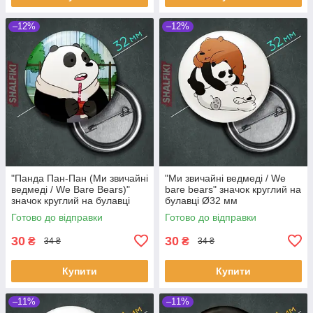
–12%
–12%
"Панда Пан-Пан (Ми звичайні
"Ми звичайні ведмеді / We
ведмеді / We Bare Bears)"
bare bears" значок круглий на
значок круглий на булавці
булавці Ø32 мм
Ø32 мм
Готово до відправки
Готово до відправки
30
30
₴
₴
34 ₴
34 ₴
Купити
Купити
–11%
–11%