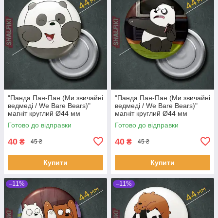
"Панда Пан-Пан (Ми звичайні
"Панда Пан-Пан (Ми звичайні
ведмеді / We Bare Bears)"
ведмеді / We Bare Bears)"
магніт круглий Ø44 мм
магніт круглий Ø44 мм
Готово до відправки
Готово до відправки
40
40
₴
₴
45 ₴
45 ₴
Купити
Купити
–11%
–11%