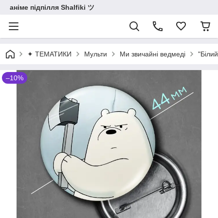
аніме підпілля Shalfiki ツ
✦ ТЕМАТИКИ
Мульти
Ми звичайні ведмеді
"Білий
–10%