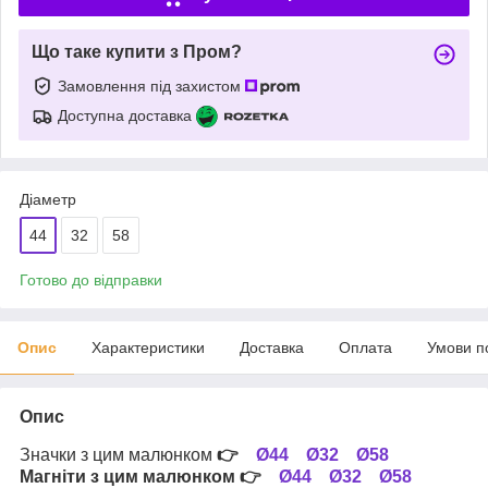
Що таке купити з Пром?
Замовлення під захистом
Доступна доставка
Діаметр
44
32
58
Готово до відправки
Опис
Характеристики
Доставка
Оплата
Умови п
Опис
Значки з цим малюнком
👉
Ø44
Ø32
Ø58
Магніти з цим малюнком
👉
Ø44
Ø32
Ø58