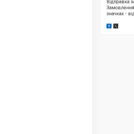
Відправка з
Замовлення
значках - в