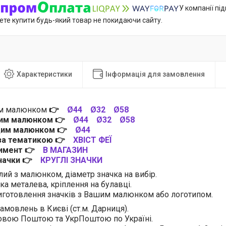
У компанії пі
ете купити будь-який товар не покидаючи сайту.
Характеристики
Інформація для замовлення
им малюнком
👉
Ø44
Ø32
Ø58
цим малюнком
👉
Ø44
Ø32
Ø58
 цим малюнком
👉
Ø44
 за тематикою
👉
ХВІСТ ФЕЇ
тимент
👉
В МАГАЗИН
значки
👉
КРУГЛІ ЗНАЧКИ
лий з малюнком, діаметр значка на вибір.
ка металева, кріплення на булавці.
готовлення значків з Вашим малюнком або логотипом.
амовлень в Києві (ст.м. Дарниця).
овою Поштою та УкрПоштою по Україні.