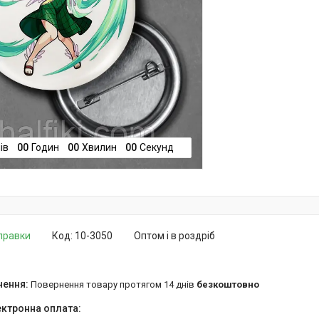
ів
0
0
Годин
0
0
Хвилин
0
0
Секунд
дправки
Код:
10-3050
Оптом і в роздріб
повернення товару протягом 14 днів
безкоштовно