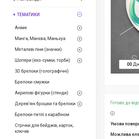
✦ ТЕМАТИКИ
Аніме
Манга, Манхва, Маньхуа
Металеві піни (значки)
Шопери (еко-сумки, торби)
0
0
Дн
3D брелоки (голографічні)
Брелоки-смужки
Акрилові фігурки (стенди)
Готово до ві
Дерев'яні брошки та брелоки
Брелоки-петлі з карабіном
Стрічки для бейджів, карток,
ключів