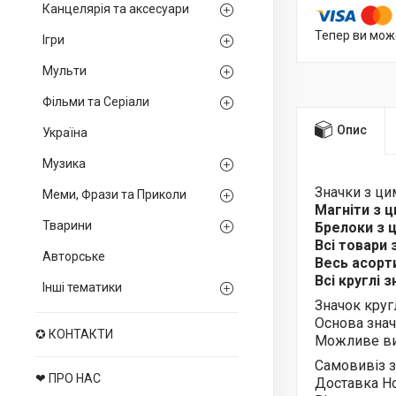
Канцелярія та аксесуари
Тепер ви мож
Ігри
Мульти
Фільми та Серіали
Опис
Україна
Музика
Значки з ц
Меми, Фрази та Приколи
Магніти з 
Тварини
Брелоки з
Всі товари
Авторське
Весь асор
Всі круглі 
Інші тематики
Значок круг
Основа знач
✪ КОНТАКТИ
Можливе ви
Самовивіз з
❤ ПРО НАС
Доставка Н