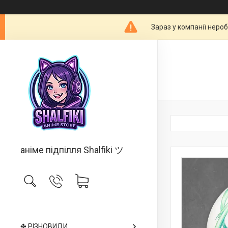
Зараз у компанії неро
аніме підпілля Shalfiki ツ
✤ РІЗНОВИДИ