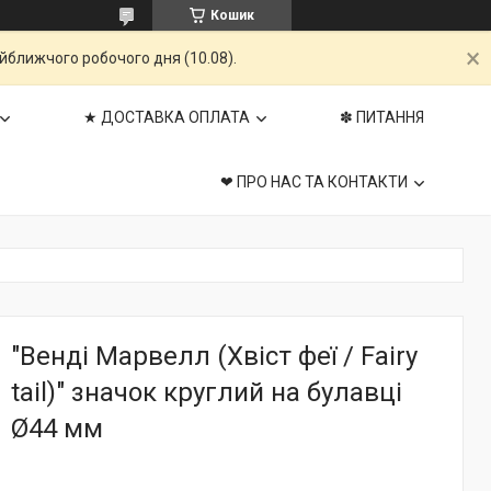
Кошик
айближчого робочого дня (10.08).
★ ДОСТАВКА ОПЛАТА
✽ ПИТАННЯ
❤ ПРО НАС ТА КОНТАКТИ
"Венді Марвелл (Хвіст феї / Fairy
tail)" значок круглий на булавці
Ø44 мм